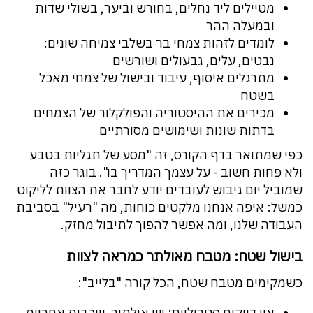
מטיילים ליד נחלים, בחורש וביער, בשולי שדות
ובמעלה ההר
לומדים לזהות צמחי בר בשלבי צמיחה שונים:
נבטים, עלים, גבעולים ושורשים
מתרגלים איסוף, עיבוד ובישול של צמחי מאכל
בשטח
מכירים את ההיסטוריה והפולקלור של הצמחים
בדתות שונות ושימושים מסורתיים
כפי שמתואר בדף הקורס, זה "מסע של תגליות בטבע
ולא פחות חשוב - על עצמך המדריך בו". בוגר כזה
שמוביל יום גיבוש לעובדים יודע לחבר את הצוות לליקוט
כמשל: איפה אנחנו מלקטים כוחות, מה "רעיל" בסביבת
העבודה שלנו, ומה אפשר להפוך לתיבול מחזק.
בישול שטח: מטבח מאולתר כמראה לצוות
כשמקימים מטבח שטח, הכל קורה "בלייב":
אין דיוקים סטריליים: יש אילתור, שכבות אחריות