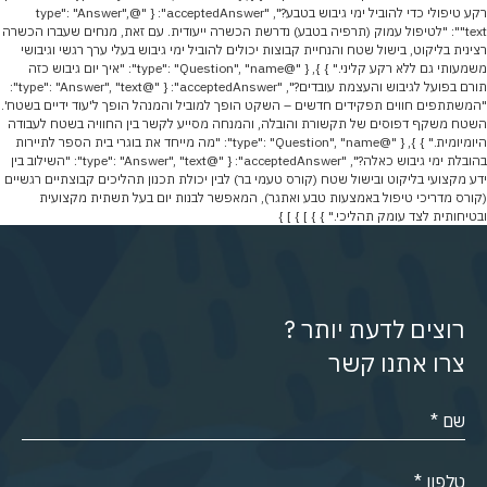
רקע טיפולי כדי להוביל ימי גיבוש בטבע?", "acceptedAnswer": { "@type": "Answer",
"text": "לטיפול עמוק (תרפיה בטבע) נדרשת הכשרה ייעודית. עם זאת, מנחים שעברו הכשרה
רצינית בליקוט, בישול שטח והנחיית קבוצות יכולים להוביל ימי גיבוש בעלי ערך רגשי וגיבושי
משמעותי גם ללא רקע קליני." } }, { "@type": "Question", "name": "איך יום גיבוש כזה
תורם בפועל לגיבוש והעצמת עובדים?", "acceptedAnswer": { "@type": "Answer", "text":
"המשתתפים חווים תפקידים חדשים – השקט הופך למוביל והמנהל הופך ל'עוד ידיים בשטח'.
השטח משקף דפוסים של תקשורת והובלה, והמנחה מסייע לקשר בין החוויה בשטח לעבודה
היומיומית." } }, { "@type": "Question", "name": "מה מייחד את בוגרי בית הספר לתיירות
בהובלת ימי גיבוש כאלה?", "acceptedAnswer": { "@type": "Answer", "text": "השילוב בין
ידע מקצועי בליקוט ובישול שטח (קורס טעמי בר) לבין יכולת תכנון תהליכים קבוצתיים רגשיים
(קורס מדריכי טיפול באמצעות טבע ואתגר), המאפשר לבנות יום בעל תשתית מקצועית
ובטיחותית לצד עומק תהליכי." } } ] } ] }
רוצים לדעת יותר ?
צרו אתנו קשר