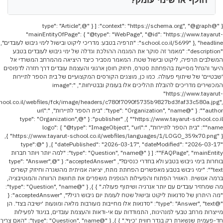
חולף או שינוי עומק?
{ "@context": "https://schema.org", "@graph": [ { "@type": "Article",
"mainEntityOfPage": { "@type": "WebPage", "@id": "https://www.tayarut-
school.co.il/5699" }, "headline": "תרפיה בטבע: מדריכי ליקוט ובישול לימי גיבוש לעובדים",
"description": "מאמר זה סוקר את המגמה ההולכת וגדלה של ימי גיבוש לעובדים בטבע
המשלבים תרפיה, ליקוט ובישול שטח. המאמר מסביר כיצד היציאה מהמרחב המשרדי אל
היער והנחל מסייעת בהפחתת סטרס, חיזוק חוסן ארגוני והעצמת עובדים דרך חזרה לדפוסים
'שבטיים' של שיתוף פעולה. כמו כן, מוצגים הקורסים המקצועיים של בית הספר לתיירות
המכשירים מדריכים להובלת תהליכים אלו בעומק ובבטיחות.", "image":
"https://www.tayarut-
hool.co.il/webfiles/fck/image/headers/c780f7090f5735b9827bd3faf33c580a.jpg",
"author": { "@type": "Organization", "name": "בית הספר לתיירות", "url":
"https://www.tayarut-school.co.il" }, "publisher": { "@type": "Organization",
"name": "בית הספר לתיירות", "logo": { "@type": "ImageObject", "url":
"https://www.tayarut-school.co.il/webfiles/languages/1/LOGO_359x70.png" } },
"datePublished": "2026-03-17", "dateModified": "2026-03-17" }, { "@type":
"FAQPage", "mainEntity": [ { "@type": "Question", "name": "למה יותר ויותר חברות
בוחרות בימי גיבוש בטבע ולא בחדרי כנסים?", "acceptedAnswer": { "@type": "Answer",
"text": "ימי גיבוש בטבע מאפשרים הפחתת מתח, יציאה אמיתית מהשגרה וחיזוק קשרים
ברמה אנושית. האוויר הפתוח והפעילות הגופנית משפרים את תחושת הרווחה והמוטיבציה,
מה שמחזיר עובדים עם יותר אנרגיה ושיתוף פעולה." } }, { "@type": "Question", "name":
"מה היתרון של סדנאות ליקוט ובישול שטח לעומת יום גיבוש רגיל?", "acceptedAnswer": {
"@type": "Answer", "text": "סדנאות אלו מחייבות מעורבות מלאה ומונעות 'ישיבה בצד'. הן
מייצרות מרחב טבעי למנהיגות, התמודדות עם אי-ודאות והעצמת עובדים, בניגוד לפעילות
חד-פעמית שנשארת רק בגדר חווית 'כיף'." } }, { "@type": "Question", "name": "האם צריך