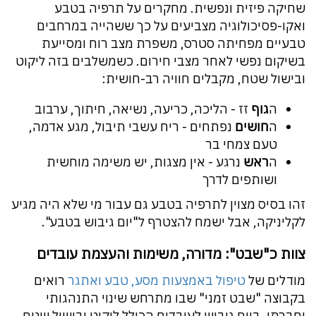
שחיקה פיזית ונפשית. מחקרים על תרפיה בטבע
ואקו-פסיכולוגיה מצביעים על כך ששהייה במרחבים
טבעיים מפחיתה סטרס, משפרת מצב רוח ומסייעת
בשיקום נפשי לאחר מצבי חירום. כשמשלבים בזה ליקוט
ובישול שטח, מקבלים חוויה רב-חושית:
ה
גוף
זז - הליכה, כריעה, נשיאה, חיתוך, ערבוב
ה
חושים
נפתחים - ריח עשבי תיבול, מגע אדמה,
טעם צמחי בר
ה
ראש
נרגע - אין מצגות, יש משימה מוחשית
ושותפים לדרך
זהו בסיס מצוין לתרפיה בטבע גם עבור מי שלא היה מגיע
לקליניקה, אבל ישמח להצטרף ל"יום גיבוש בטבע".
צוות כ"שבט": מדורה, משימות והעצמת עובדים
מודלים של
טיפול באמצעות מסע, טבע ואתגר
רואים
בקבוצה "שבט זמני" שבו מתרחש שינוי התנהגותי
וחברתי. ביום גיבוש לעובדים הכולל ליקוט ובישול שטח,