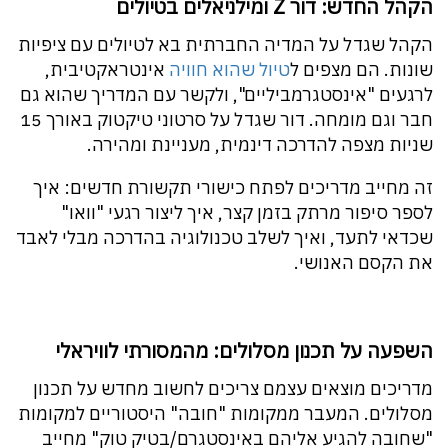
הקהל החדש: דור Z ומילניאלים בטיולים
הקהל שגדל על המדיה החברתית בא לטיולים עם ציפיות
שונות. הם מצפים ל
טיול שהוא חוויה
אינטראקטיבית,
לרגעים "אינסטגרמביליים", ולקשר עם המדריך שהוא גם
חבר וגם מומחה. דור שגדל על סרטוני טיקטוק באורך 15
שניות מצפה להדרכה דינמית, מעניינת ומהירה.
זה מחייב מדריכים לפתח כישורי תקשורת חדשים: איך
לספר סיפור מרתק בזמן קצר, איך ליצור רגעי "וואו"
שכדאי לתעד, ואיך לשלב טכנולוגיה בהדרכה מבלי לאבד
את הקסם האנושי.
השפעה על תכנון מסלולים: מהמסורתי לוויראלי
מדריכים מוצאים עצמם צריכים לחשוב מחדש על תכנון
מסלולים. המעבר ממקומות "חובה" היסטוריים למקומות
"שחובה להגיע אליהם באינסטגרם/בטיק טוק" מחייב