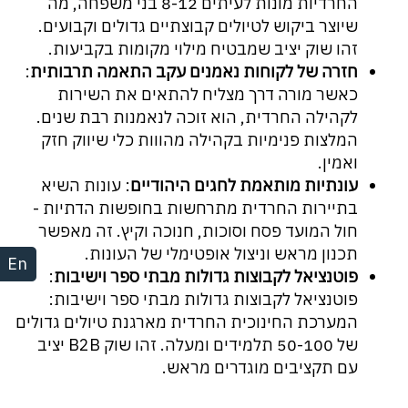
החרדיות מונות לעיתים 8-12 בני משפחה, מה
שיוצר ביקוש לטיולים קבוצתיים גדולים וקבועים.
זהו שוק יציב שמבטיח מילוי מקומות בקביעות.
חזרה של לקוחות נאמנים עקב התאמה תרבותית
:
כאשר מורה דרך מצליח להתאים את השירות
לקהילה החרדית, הוא זוכה לנאמנות רבת שנים.
המלצות פנימיות בקהילה מהווות כלי שיווק חזק
ואמין.
עונתיות מותאמת לחגים היהודיים
: עונות השיא
בתיירות החרדית מתרחשות בחופשות הדתיות -
חול המועד פסח וסוכות, חנוכה וקיץ. זה מאפשר
תכנון מראש וניצול אופטימלי של העונות.
En
פוטנציאל לקבוצות גדולות מבתי ספר וישיבות
:
פוטנציאל לקבוצות גדולות מבתי ספר וישיבות:
המערכת החינוכית החרדית מארגנת טיולים גדולים
של 50-100 תלמידים ומעלה. זהו שוק B2B יציב
עם תקציבים מוגדרים מראש.