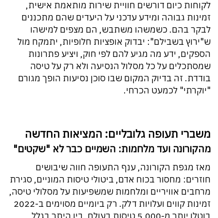
לקוחות כיום דורשים חוויית שירות מותאמת אישית,
זמינות גבוהה ומידע עדכני על היעדים שהם מתכננים
לבקר בהם. כשמשהו משתבש, הם מצפים למישהו
ש"ירוץ בשבילם": יבדוק אופציות חלופיות, יתמקח מול
הספקים, ידע מה מגיע להם לפי חוק, ויציע פתרונות
שמסתכלים על כל מסלול הנסיעה ולא רק על טיסה
בודדת. זה בדיוק המקום שבו סוכן נסיעות הופך מגורם
"יוקרתי" לכמעט הכרחי.
משברי תעופה גלובליים: המציאות החדשה
מהקורונה ועד מלחמות: השמיים כבר לא "שקטים"
מאז מגפת הקורונה, ענף התעופה חווה שיבושים
חוזרים: מחסור בכוח אדם, ביטולי טיסות המוניים, סגירת
מרחבים אוויריים ומלחמות שמשפיעות על מסלולי טיסה,
זמינות קווים ועלויות דלק. רק ביומיים מסוימים ב-2022
בוטלו יותר מ-5,000 טיסות בעולם, בין היתר בגלל