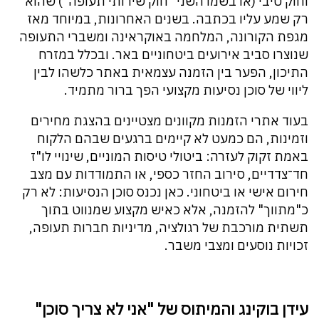
וחוק טיבי (או בשמו השני "חוק שירותי תעופה") שהוא
רק שמע עליו בכתבה. בשנים האחרונות, במיוחד מאז
מגפת הקורונה, המלחמה באוקראינה ומשברי התעופה
שנוצרו סביב אירועים ביטחוניים באר. ובכלל במזרח
התיכון, הפער בין הזמנה עצמאית באתר כלשהו לבין
ליווי של סוכן נסיעות מקצועי הפך ברור מתמיד.
בעוד אתרי הזמנות מקוונים מצטיינים בהצגת מחירים
וזמינות, הם כמעט לא קיימים ברגעים שבהם הלקוח
באמת זקוק לעזרה: ביטולי טיסות המוניים, שינויי לו"ז
חד־צדדיים, סירוב החזר כספי, או התמודדות עם מצב
חירום אישי או ביטחוני. כאן נכנס סוכן הנסיעות: לא רק
כ"מתווך" להזמנה, אלא כאיש מקצוע שמנווט בתוך
תשתית מורכבת של רגולציה, מדיניות חברות תעופה,
זכויות נוסעים ומצבי משבר.
עידן בוקינג והמיתוס של "אני לא צריך סוכן"