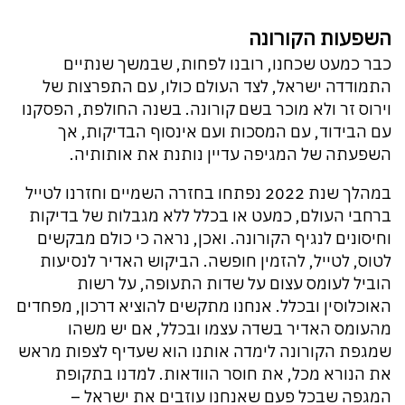
השפעות הקורונה
כבר כמעט שכחנו, רובנו לפחות, שבמשך שנתיים
התמודדה ישראל, לצד העולם כולו, עם התפרצות של
וירוס זר ולא מוכר בשם קורונה. בשנה החולפת, הפסקנו
עם הבידוד, עם המסכות ועם אינסוף הבדיקות, אך
השפעתה של המגיפה עדיין נותנת את אותותיה.
במהלך שנת 2022 נפתחו בחזרה השמיים וחזרנו לטייל
ברחבי העולם, כמעט או בכלל ללא מגבלות של בדיקות
וחיסונים לנגיף הקורונה. ואכן, נראה כי כולם מבקשים
לטוס, לטייל, להזמין חופשה. הביקוש האדיר לנסיעות
הוביל לעומס עצום על שדות התעופה, על רשות
האוכלוסין ובכלל. אנחנו מתקשים להוציא דרכון, מפחדים
מהעומס האדיר בשדה עצמו ובכלל, אם יש משהו
שמגפת הקורונה לימדה אותנו הוא שעדיף לצפות מראש
את הנורא מכל, את חוסר הוודאות. למדנו בתקופת
המגפה שבכל פעם שאנחנו עוזבים את ישראל –