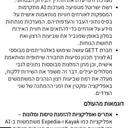
מערכת זו מייעלת את תהליך הבידוק הבטחוני.
רשת ישרוטל מטמיעה מערכות AI מתקדמות
המספקות לאורחים חוויות מותאמות אישית על
בסיס נתוני העבר והעדפותיהם. המערכות מנתחות
מידע על אורחים כדי להתאים את חווית האירוח
במלון באופן שמגביר את שביעות הרצון ואת
תחושת הנוחות.
חברת GETT עושה שימוש באלגוריתמים מבוססי
AI לצורך תכנון נסיעות תחבורה שיתופית ומותאמת
אישית, וכן מתן המלצות מבוססות נתונים לגבי
מסלולים יעילים. דבר זה משפר את השירות ללקוח,
מעלה את רמת שביעות רצון הנהגים המשתמשים
באפליקציה ומקטין את זמני ההמתנה של שני
הצדדים.
דוגמאות מהעולם
אתרים ואפליקציות להזמנת טיסות ומלונות
–
אפליקציות כמו Kayak ו-Expedia משתמשות ב-AI