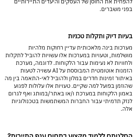
להפחית את החוסן של העסקים והיעדים התיירותיים
בפני משברים.
בעיות דיוק ותקלות טכניות
מערכות בינה מלאכותית עדיין רחוקות מלהיות
מושלמות, וטעויות במערכות אלו עשויות להוביל לתקלות
ולחוויות לא נעימות עבור הלקוחות. לדוגמה, מערכת
הזמנות אוטומטית המבוססת על AI עשויה לטעות
באיתור זמינות חדרים במלון ולהוביל לאי-התאמה בין מה
שהוזמן בפועל למה שקיים. טעויות אלו עלולות לפגוע
באמון הלקוחות במערכת ו/או באתר/במותג ואף לגרום
לנזק תדמיתי עבור החברות המשתמשות בטכנולוגיות
אלה.
החלטתם ללמוד מקצוע בתחום ענף התיירות?