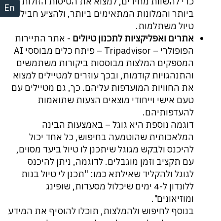
כדי להשוות מחירים, למצוא את הטיסות הזולות
En
ביותר והמלונות המתאימים ביותר, ולהציע חבילות
טיול משתלמות.
אתרים ואפליקציות לתכנון טיולים
- אתר התיירות
הפופולרי – Tripadvisor – פיתח כלים מבוססי AI
המספקים המלצות מבוססות ביקורות משתמשים
והתנהגויות קודמות, ובכך עוזרים למטיילים למצוא
את החוויות המועדפות עליהם. כך, גם מטיילים עם
טעם אישי וייחודי מוצאים הצעות שתואמות
להעדפותיהם.
דוגמה נוספת היא גוגל – באמצעות הבינה
המלאכותית שהוטמעה בחיפוש, כל אחד יכול
להיכנס ולבקש מגוגל שיתכנן לו טיול ביעד מסוים,
עם תקציב וזמן מוגבלים. לדוגמה, ניתן להיכנס
לגוגל ולהקליד שאילתא כמו: "תכנן לי טיול בנות
ללונדון ל-4 ימים שיכלול מסעדות, שופינג
ומוזיאונים".
בנוסף לחיפוש ולהמלצות, תוכלו להוסיף את המידע