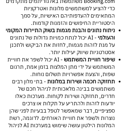
Booking.com משתמשת באלגוריתמים מתקדמים
כדי להציע למשתמשים מלונות ואטרקציות
המתאימים להעדפותיהם האישיות, על סמך
היסטוריית החיפושים והזמנות קודמות.
ניתוח נתונים והבנת מגמות בשוק התיירות המקומי
והעולמי
- AI יכול לנתח כמויות גדולות של נתונים
על מנת לזהות מגמות, לחזות את הביקוש ולתכנן
אסטרטגיות שיווק יעילות יותר.
שיפור חוויית המשתמש
- AI יכול לשפר את חוויית
המשתמש על ידי מתן המלצות בזמן אמת, תרגום
שפות, והצעת אפשרויות תשלום נוחות.
תחזוקה חכמה ושירות במלונות
- בתי מלון רבים
משתמשים בבינה מלאכותית לניהול חכם של
חדרים, תחזוקה ושירות לקוחות. מערכות כאלו
יודעות לזהות ולהתריע על תקלות או צרכים
ספציפיים, דבר שמאפשר לטפל בבעיות לפני שהן
נוצרות ולשפר את חוויית האורחים. לדוגמה, רשת
המלונות הילטון עושה שימוש במערכות AI לניהול