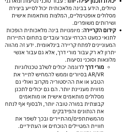
יכולת תכנון יעילה יותר
: עבור סוכני נסיעות ומארגני
טיולים, הידע בבינה מלאכותית יכול לסייע ביצירת
מסלולים אופטימליים, המלצות מותאמות אישית
ושירותים משופרים.
קידום הקריירה
: מיומנויות בינה מלאכותית הופכות
לתנאי כמעט הכרחי עבור עובדים בתחום התיירות
המעוניינים לפתח קריירה בינלאומית. ידע זה מהווה
יתרון לא רק עבור מורי דרך, אלא גם עבור אנשי
מלונאות וסוכני נסיעות.
מורי דרך
לדוגמה יכולים לשלב טכנולוגיות
AR/VR בסיורים וממש להמחיש לתייר את
הטבע או את ההיסטוריה מקרוב ואולי גם
מזווית מעניינת יותר. הם גם יכולים לתכנן
מסלולים מותאמים אישית או מותאמים
קבוצתית במורה טובה יותר, ולבסוף אף לנתח
את הנתונים והפידבקים
מהמשתתפים/מהתיירים ובכך לשפר את
חוויית המטיילים הנוכחים או העתידיים.