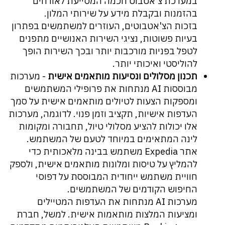
במערכת צ'אטבוט חכמה המסייעת לאורחים
בהזמנות ובקבלת מידע על שירותי המלון.
בזכות הצ'אטבוטים, העוזרים למשתמשים בפתרון
בעיות פשוטות, נציגי השירות האנושיים מתפנים
לטפל בפניות מורכבות יותר ובכך השירות הופך
להוליסטי ואיכותי יותר.
תכנון מסלולים ונסיעות מותאמים אישית
- מערכות
מבוססות AI מנתחות את פרופילי המשתמשים
ומספקות הצעות לטיולים מותאמים אישית על סמך
העדפות אישיות, תקציב וזמן פנוי. לדוגמה, מערכות
אלו יכולות להציע מסלולי טיול, תחבורה ומקומות
לינה המתאימים במיוחד לטעם של המשתמש.
אתר Expedia משתמש בבינה מלאכותית כדי
להמליץ על טיסות ומלונות מותאמים אישית, ולספק
חוויית משתמש ייחודית המבוססת על דפוסי
החיפוש הקודמים של המשתמשים.
מערכות AI מנתחות את העדפות המטיילים
ומציעות המלצות מותאמות אישית. למשל, חברת