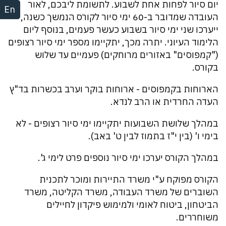
יום סיור לפחות אחת לשבוע. לתשומת ליבכם, לאור
En
העובדה שמדובר ב-60 ימי סיור לקורס הנמשך כשנה,
ייערכו שני ימי סיור בשבוע כעשר פעמים, בנוסף ליום
הלימוד העיוני. יתרה מכך, יתקיימו מספר ימי סיור רצופים
("קמפוסים" באזורים מרוחקים) פעמיים עד שלוש
בקורס.
הארוחות בקמפוסים - ארוחות בוקר וערב בכשרות בד"ץ
העדה החרדית או הרב לנדא.
במהלך שלושת השבועות יתקיימו ימי סיור רצופים - לא
בימי ו' (בין י"ז בתמוז לבין ט' באב).
במהלך הקורס יערכו ימי סיור נוספים פרט לימי ג'.
הקורס מפוקח ע"י משרד התיירות ומוכר לתכנית
השוברים של משרד העבודה, משרד הקליטה, משרד
הביטחון, ביטוח לאומי ולמימוש פיקדון לחיילים
משוחררים.