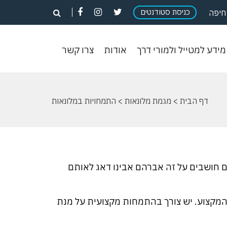
פתח
פתח
פתח
כניסת סטודנטים
פתח
חיפה
חיפוש
חיפוש
חיפוש
חיפוש
וש
מידע
אודות
צרו
מידע למטייל ולמורי דרך
אודות
צרו קשר
ון
למטייל
קשר
ולמורי
דרך
דף הבית
>
מגמת מלונאות
> התמחויות במלונאות
ם חושבים על זה אברהם אבינו דאג לאותם
המקצוע. יש צורך בהתמחות מקצועית על מנת