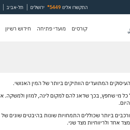
התקשרו אלינו
*5449
ירושלים
תל-אביב
קורסים
מועדי
חיד
קורסים
מועדי פתיחה
חידוש רשיון
פתיחה
רשי
יסוקים המתועדים הוותיקים ביותר של המין האנושי.
כל מי שחפץ, בכך שדאג להם למקום לינה, למזון ולמשקה. א
יום.
רכבים ביותר שכוללים התמחויות שונות בהיבטים שונים של 
צד אחד ולריווחיות מצד שני.