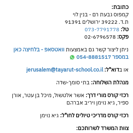
כתובת:
קמפוס גבעת רם - בנין לוי
ת.ד. 39222 ירושלים 91391
טל:
073-7791778
פקס:
02-6796578
ניתן ליצור קשר גם באמצעות
וואטסאפ - בלחיצה כאן
במספר 054-8881517
או ב
דוא"ל:
jerusalem@tayarut-school.co.il
מנהלת השלוחה:
בתי סומך-שדה
רכזי קורס מורי דרך:
אשר אלטשול, מיכל בן עטר, אורן
ספיר, גיא נוימן ויריב אברהם
רכזי קורס מדריכי טיולים לחו"ל:
גיא נוימן
צוות המשרד לשרותכם: