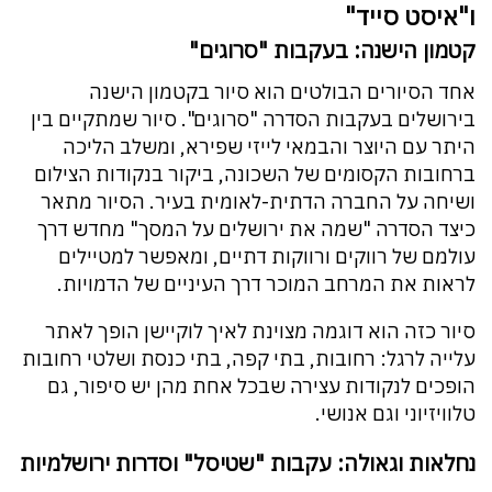
ו"איסט סייד"
קטמון הישנה: בעקבות "סרוגים"
אחד הסיורים הבולטים הוא סיור בקטמון הישנה
בירושלים בעקבות הסדרה "סרוגים". סיור שמתקיים בין
היתר עם היוצר והבמאי לייזי שפירא, ומשלב הליכה
ברחובות הקסומים של השכונה, ביקור בנקודות הצילום
ושיחה על החברה הדתית-לאומית בעיר. הסיור מתאר
כיצד הסדרה "שמה את ירושלים על המסך" מחדש דרך
עולמם של רווקים ורווקות דתיים, ומאפשר למטיילים
לראות את המרחב המוכר דרך העיניים של הדמויות.
סיור כזה הוא דוגמה מצוינת לאיך לוקיישן הופך לאתר
עלייה לרגל: רחובות, בתי קפה, בתי כנסת ושלטי רחובות
הופכים לנקודות עצירה שבכל אחת מהן יש סיפור, גם
טלוויזיוני וגם אנושי.
נחלאות וגאולה: עקבות "שטיסל" וסדרות ירושלמיות