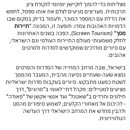
מצליחות כדי להפוך לוקיישן יומיומי לנקודת ציון
תרבותית. מעריצים מגיעים לצלם את אותו ספסל, לחפש
את הדלת עם המספר המוכר, ולעמוד בדיוק במקום שבו
הדמויות האהובות עמדו. תופעה זו, המכונה "
תיירות
מסך
" (Screen Tourism), הפכה בשנים האחרונות
לחלק משמעותי מעולם התיירות העולמי וגם הישראלי,
עם סיורים מודרכים שמוקדשים לסדרות ולסרטים
אהובים.
בישראל, שבה מרחב המחייה של הסדרות והסרטים
נמצא שעה-שעתיים נסיעה מהבית, המעבר מהמסך
לשטח כמעט מתבקש. סיורים בעקבות סדרות ישראליות
מציעים למטיילים: מקהל דתי־לאומי ב"סרוגים", דרך
חילונים וחרדים ב"שאטנל" ועד אנשי אקשן של "פאודה"
- להיכנס אל מאחורי הקלעים, לשמוע סיפורים מהסט
ולהבין מחדש את המרחב הישראלי דרך העדשה
הטלוויזיונית.