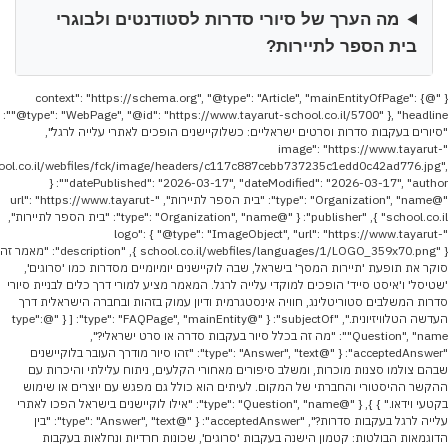
מה הערך של סיורי סדרות לסטודנטים ולבוגרי
בית הספר לתיירות?
{ "@context": "https://schema.org", "@type": "Article", "mainEntityOfPage": {
"@type": "WebPage", "@id": "https://www.tayarut-school.co.il/5700" }, "headline":
"סיורים בעקבות סדרות וסרטים ישראליים: כשלוקיישנים הופכים לאתרי עלייה לרגל",
"image": "https://www.tayarut-
ool.co.il/webfiles/fck/image/headers/c117c887cebb737235c1edd0c42ad776.jpg",
"datePublished": "2026-03-17", "dateModified": "2026-03-17", "author": {
"@type": "Organization", "name": "בית הספר לתיירות", "url": "https://www.tayarut-
school.co.il" }, "publisher": { "@type": "Organization", "name": "בית הספר לתיירות",
"logo": { "@type": "ImageObject", "url": "https://www.tayarut-
school.co.il/webfiles/languages/1/LOGO_359x70.png" } }, "description": "מאמר זה
סוקר את תופעת 'תיירות המסך' בישראל, שבה לוקיישנים יומיומיים מסדרות כמו 'סרוגים',
'שטיסל' ו'איסט סייד' הופכים למוקדי עלייה לרגל. המאמר מציע למורי דרך כלים לבניית סיורי
סדרות המשלבים סטוריטלינג, חוויה אינסטגרמית ודיון עמוק בזהות ובחברה הישראלית דרך
העדשה הטלוויזיונית.", "subjectOf": { "@type": "FAQPage", "mainEntity": [ { "@type":
"Question", "name": "מה זה בכלל סיור בעקבות סדרה או סרט ישראלי?",
"acceptedAnswer": { "@type": "Answer", "text": "זהו סיור מודרך העובר בלוקיישנים
שבהם צולמו סצנות מוכרות, ומשלב סיפורים מאחורי הקלעים, ניתוח עלילתי והיכרות עם
ההקשר ההיסטורי והחברתי של המקום. לעיתים הוא כולל גם מפגש עם יוצרים או שימוש
בקטעי וידאו." } }, { "@type": "Question", "name": "אילו לוקיישנים בישראל הפכו לאתרי
עלייה לרגל בעקבות סדרות?", "acceptedAnswer": { "@type": "Answer", "text": "בין
הדוגמאות הבולטות: קטמון הישנה בעקבות 'סרוגים', שכונות חרדיות ונחלאות בעקבות