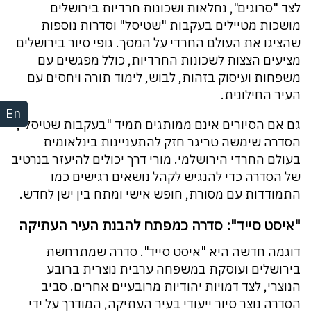
לצד "סרוגים", נחלאות ושכונות חרדיות בירושלים
מושכות מטיילים בעקבות "שטיסל" וסדרות נוספות
שהציגו את העולם החרדי על המסך. גופי סיור בירושלים
מציעים הצצות לשכונות החרדיות, כולל מפגשים עם
משפחות ועיסוק בזהות, לבוש, לימוד תורה ויחסים עם
העיר החילונית.
En
גם אם הסיורים אינם ממותגים תמיד "בעקבות שטיסל",
הסדרה שימשה טריגר חזק להתעניינות בינלאומית
בעולם החרדי הירושלמי. מורי דרך יכולים להיעזר בנרטיב
של הסדרה כדי להנגיש לקהל נושאים רגישים כמו
התמודדות עם מסורת, חופש אישי ומתח בין ישן לחדש.
"איסט סייד": סדרה כמפתח להבנת העיר העתיקה
דוגמה חדשה היא "איסט סייד". סדרה שמתרחשת
בירושלים ועוסקת במשפחה ערבית נוצרית ברובע
הנוצרי, לצד דמויות יהודיות מרובעיים אחרים. סביב
הסדרה נוצר סיור ייעודי בעיר העתיקה, המודרך על ידי