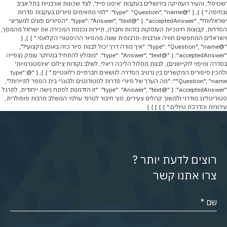
'שטיסל', והעיר העתיקה בירושלים בעקבות 'איסט סייד', לצד שכונות אורבניות בתל אביב
ובחיפה." } }, { "@type": "Question", "name": "למי מתאימים סיורים בעקבות סדרות
ישראליות?", "acceptedAnswer": { "@type": "Answer", "text": "הסיורים פונים למעריצי
הסדרות, קבוצות חינוכיות העוסקות בזהות וחברה, תיירות נכנסת המכירה את ישראל מהמסך,
וישראלים המחפשים חוויה אורבנית-תרבותית שונה מהסיור ההיסטורי הקלאסי." } }, {
"@type": "Question", "name": "איך מורה דרך יכול לבנות סיור כזה באופן מקצועי?",
"acceptedAnswer": { "@type": "Answer", "text": "מומלץ להתחיל במחקר עומק (צפייה
בסדרה ומיפוי לוקיישנים), לבנות מסלול הליכה ריאלי, לשלב נקודות צילום 'אינסטגרמיות'
ולהכין סיפורים המקשרים בין נרטיב הסדרה לנושאים חברתיים רלוונטיים." } }, { "@type":
"Question", "name": "מה הערך של סיורי סדרות לסטודנטים ולבוגרי בית הספר לתיירות?",
"acceptedAnswer": { "@type": "Answer", "text": "זו הזדמנות לפתח נישה ייחודית, לתרגל
סטוריטלינג מודרני ולמשוך קהלים צעירים, תוך חיבור לטרנד עולמי המשלב תרבות פופולרית,
עירוניות והדרכת טיולים." } } ] } }
רוצים לדעת יותר ?
צרו אתנו קשר