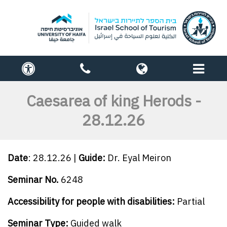
תפריט
globe
contact
cess
us
Caesarea of king Herods -
28.12.26
Date
: 28.12.26 |
Guide:
Dr. Eyal Meiron
Seminar No.
6248
Accessibility for people with disabilities:
Partial
Seminar Type:
Guided walk