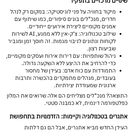
שינויים מרכזיים בתפקיד
מיקוד בחוויה על פני לוגיסטיקה: במקום רק לנהל
חדרים, מנכ"לים בונים סיפורים, כמו שיתוף עם
אמנים מקומיים ליצירת אירועים ייחודיים.
שילוב טכנולוגיה: צ'ק-אין ללא ממגע, AI לשירות
לקוחות ונתונים לניבוי מגמות. זה חוסך זמן ומגביר
שביעות רצון.
ניהול שותפויות: עם דירות אירוח ועסקים מקומיים,
כדי להרחיב את ההיצע ללא השקעה גדולה.
התמודדות עם כוח אדם: בעידן של מחסור
בעובדים, מנהלים מתמקדים בהכשרה ותרבות
ארגונית שמעודדת יצירתיות.
התוצאה? מנכ"לים מצליחים הם אלה שרואים את המלון
כפלטפורמה דינמית, לא כמבנה סטטי.
אתגרים בטכנולוגיה וקיימות: הזדמנויות בתחפושת
העידן החדש מביא אתגרים, אבל הם גם דלתות