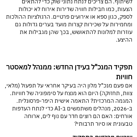
לשיתוף. הם צריכים לנתח נתוני שוק כדי להתאים
הצעות, כמו חבילות חוויה שדירות אירוח לא יכולות
לספק, כגון ספא או אירועים פרטיים. הרגולציות ההולכות
ומחמירות על שכירות קצרות מועד בערים גדולות גם
עוזרות למלונות להתאושש, בכך שהן מגבילות את
ההיצע.
תפקיד המנכ"ל בעידן החדש: ממנהל למאסטר
חוויות
אם פעם מנכ"ל מלון היה בעיקר אחראי על תפעול (מלאי,
צוות, תחזוקה) היום הוא מנצח על סימפוניה של חוויות.
המגמה המרכזית? התאמה אישית היפר-פרסונלית.
ב-2026, מנהלים משתמשים ב-AI כדי לנתח העדפות
אורחים: האם הם רוצים חדר עם נוף לים, ארוחה
טבעונית או סיור תרבותי?