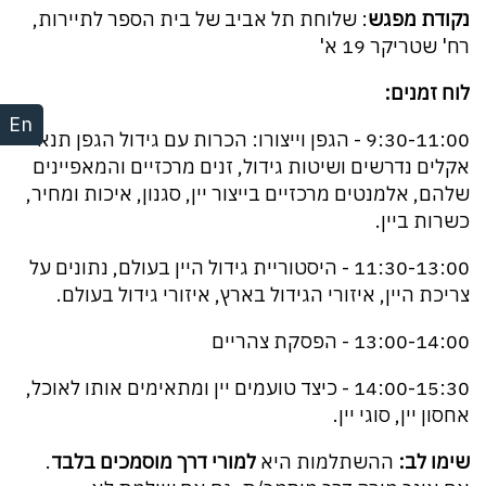
נקודת מפגש
: שלוחת תל אביב של בית הספר לתיירות,
רח' שטריקר 19 א'
לוח זמנים:
En
9:30-11:00 - הגפן וייצורו: הכרות עם גידול הגפן תנאי
אקלים נדרשים ושיטות גידול, זנים מרכזיים והמאפיינים
שלהם, אלמנטים מרכזיים בייצור יין, סגנון, איכות ומחיר,
כשרות ביין.
11:30-13:00 - היסטוריית גידול היין בעולם, נתונים על
צריכת היין, איזורי הגידול בארץ, איזורי גידול בעולם.
13:00-14:00 - הפסקת צהריים
14:00-15:30 - כיצד טועמים יין ומתאימים אותו לאוכל,
אחסון יין, סוגי יין.
שימו לב:
ההשתלמות היא
למורי דרך מוסמכים בלבד
.