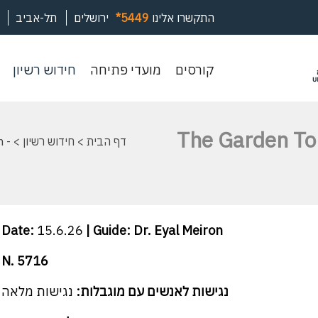
התקשרו אלינו
*5449
ירושלים
תל-אביב
קורסים
מועדי
חיד
קורסים
מועדי פתיחה
חידוש רשיון
פתיחה
רשי
The Garden To
דף הבית
>
חידוש רשיון
 -
Date:
15.6.26
| Guide: Dr. Eyal Meiron
N. 5716
נגישות לאנשים עם מוגבלות:
נגישות מלאה