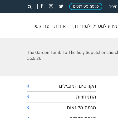
פתח
פתח
פתח
כניסת סטודנטים
פתח
חיפה
חיפוש
חיפוש
חיפוש
חיפוש
וש
מידע
אודות
צרו
מידע למטייל ולמורי דרך
אודות
צרו קשר
ון
למטייל
קשר
ולמורי
דרך
> The Garden Tomb To The holy Sepulcher church
15.6.26
הקורסים המובילים
התמחויות
מגמת מלונאות