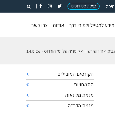
פתח
פתח
פתח
כניסת סטודנטים
פתח
חיפה
חיפוש
חיפוש
חיפוש
חיפוש
וש
מידע
אודות
צרו
מידע למטייל ולמורי דרך
אודות
צרו קשר
ון
למטייל
קשר
ולמורי
דרך
בית
>
חידוש רשיון
> קיסריה של ימי הורדוס - 14.5.26
הקורסים המובילים
התמחויות
מגמת מלונאות
מגמת הדרכה