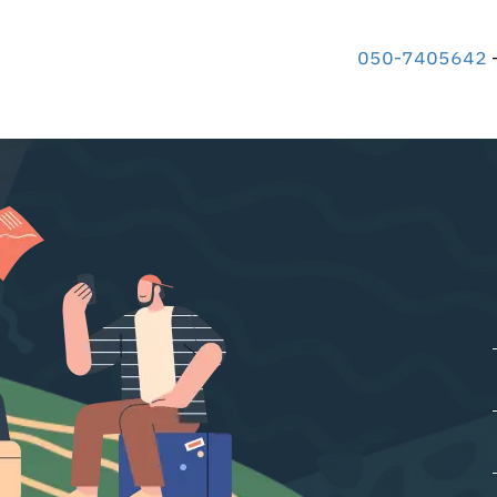
-
050-7405642