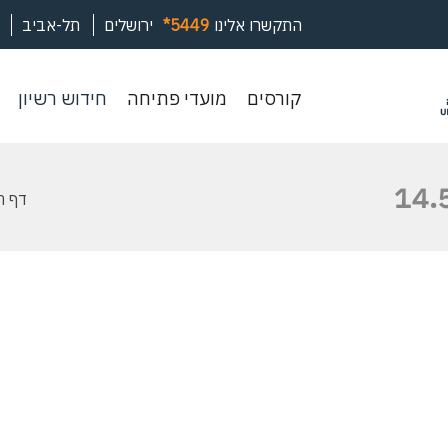
התקשרו אלינו
*5449
ירושלים
תל-אביב
קורסים
מועדי
חיד
קורסים
מועדי פתיחה
חידוש רשיון
פתיחה
רשי
דף ה