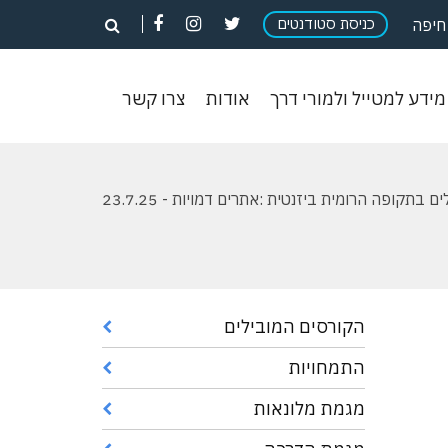
פתח
פתח
פתח
כניסת סטודנטים
פתח
חיפה
חיפוש
חיפוש
חיפוש
חיפוש
וש
מידע
אודות
צרו
מידע למטייל ולמורי דרך
אודות
צרו קשר
ון
למטייל
קשר
ולמורי
דרך
ם בתקופה הרומית ביזנטית :אתרים דמויות - 23.7.25
הקורסים המובילים
התמחויות
מגמת מלונאות