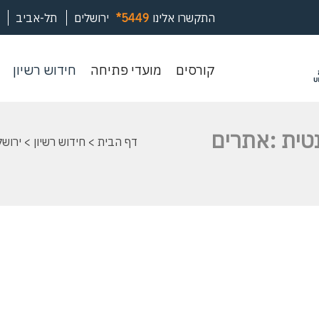
התקשרו אלינו
*5449
ירושלים
תל-אביב
קורסים
מועדי
חיד
קורסים
מועדי פתיחה
חידוש רשיון
פתיחה
רשי
טית :אתרים
דף הבית
>
חידוש רשיון
> ירושלי