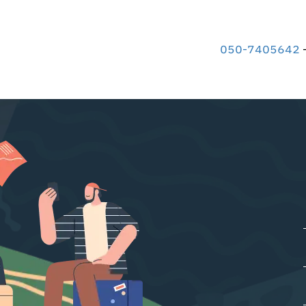
-
050-7405642