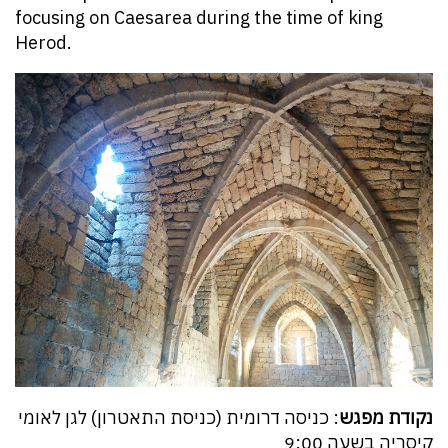
focusing on Caesarea during the time of king
Herod.
נקודת מפגש
: כניסה דרומית (כניסת התאטרון) לגן לאומי
קיסריה בשעה 9:00