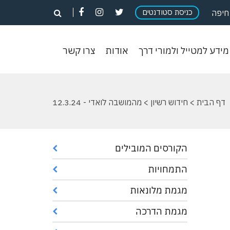
פתח
פתח
פתח
כניסת סטודנטים
פתח
חיפה
חיפוש
חיפוש
חיפוש
חיפוש
וש
מידע
אודות
צרו
מידע למטייל ולמורי דרך
אודות
צרו קשר
ון
למטייל
קשר
ולמורי
דרך
דף הבית
>
חידוש רשיון
> מהמושבה לואדי - 12.3.24
הקורסים המובילים
התמחויות
מגמת מלונאות
מגמת הדרכה