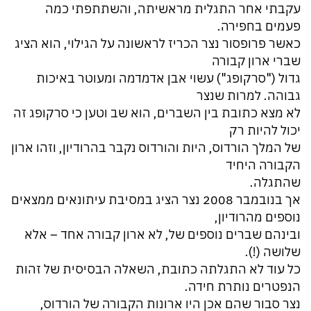
עקבתי אחר התגלית מראשיתה, והשתתפתי כמה
פעמים בחפירה.
כאשר פרופסור נצר הכריז לראשונה על הגילוי, הוא הציג
שברי ארון קבורה
גדול ("סרקופג") עשוי אבן אדמדמה ומעוטר באיכות
גבוהה. למרות שנצר
לא מצא כתובת בין השברים, הוא שב וטען כי סרקופג זה
יכול להיות רק
של המלך הורדוס, היות והורדוס נקבר בהרודיון, וזהו ארון
הקבורה היחיד
שהתגלה.
אך בנובמבר 2008 נצר הציג במסיבת עיתונאים ממצאים
נוספים מהרודיון,
ובינהם שברים נוספים של, לא ארון קבורה אחד – אלא
שלושה (!).
כל עוד לא התגלתה כתובת, השאלה הבסיסית של זהות
הנפטרים נותרת חידה.
נצר סבור שהם אכן היו ארונות הקבורה של הורדוס,