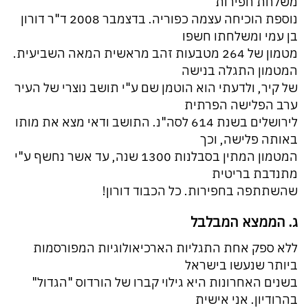
משלחת חפירות
נוספת הוכיחה עצמה כפוריה. בדצמבר 2008 ד"ר דורון
בן עמי ומשלחתו חשפו
מטמון של 264 מטבעות זהב מראשית המאה השביעית.
המטמון התגלה בנישה
של קיר, ולדעתי הוא הוטמן שם ע"י תושב נוצרי של העיר
ערב הפלישה הפרתית
לירושלים בשנת 614 לסה"נ. התושב ודאי מצא את מותו
באותה פלישה, וכך
המטמון המתין בסבלנות 1300 שנה, עד אשר נחשף ע"י
מתנדבת בריטית
שהשתתפה בחפירות. כל הכבוד דורון!
ג. הממצא המבלבל
ללא ספק אחת התגליות הארכיאולוגיות המפורסמות
ביותר שנעשו בישראל
בשנים האחרונות היא גילוי קברו של הורדוס "הגדול"
בהרודיון. אני אישית