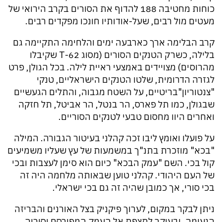
כוחות מחטיבה 188 להדוף את הסורים בקרב הירואי של
מעטים מול רבים, שעל-אודותיו חונכו מפקדים רבים.
קרב הבלימה ארך כארבעה ימים והלחימה התקיימה גם
בלילה, כשרק הטנקים הסורים (מסוג 62-T שקיבלו
מהרוסים) מצויידים באמצעי ראיית לילה. בכל הגולן, פרט
לגזרה הדרומית, שלטו הטנקים הישראליים, טנקי
"צנטוריון"בריטיים, על השטח מגבוה, והתלים הגעשיים
שבגולן, כמו תל פארס, הר בנטל, הר אביטל, תל חזקה
ואחרים היוו מחסום טבעי לטנקים הסוריים.
על פועלו ואומץ ליבו זכה קהלני בעיטור הגבורה. המילה
"בכא" מוזכרת בתנ"ך במשמעות של עץ שעליו משמיעים
קול בכי. השם "עמק הבכא" כיום הוא סימן לעצבות ובכי
של העם היהודי. קהלני טוען שבאותה מלחמה היה זה
בכי סורי, אך כמובן שהיה זה גם בכי ישראלי.
ניתן לבקר במקום, לערוך פיקניק בצל האורנים והבריזה
הנעימה, ובעיקר לתצפת אל העמק המפורסם וסוריה