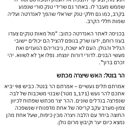
שממש מעבר לו. באתר גם שרידי טנק סורי שנפגע
בקרב, כמו גם חלקי טנק ישראלי שהפך לאנדרטה ועליה
שמות חללי הקרב.
בכניסה לאתר האנדרטה כתוב: "מול מאות טנקים צעדו
בעוז רוחם, ידעו שרק בגופם להציל הם יכולים יישובי
הגליל והגולן. העם לא ישכח, גיבוריהם הנועזים ואת
מעשי הבנים. לדורי דורות יונצחו. נפלו אך לא לשווא. יהי
זכרם ברוך".
הר בנטל: האש שיצרה מכתש
אמרתם תלים געשיים – אמרתם הר בנטל. כביש 98 יביא
אתכם להר געש (1,171 מטר) שבנוי משכבות של לבה
שנפרצה בגדלים שונים. ההר יצר מכתש שפתוח לכיוון
צפון-מערב עקב קריסה של אחת מדפנותיו שנשפכה
החוצה ביחד עם הלבה ויצרה מכין כיפות, שעל אחת מהן
נמצא כיום יער וקיבוץ מרום גולן.