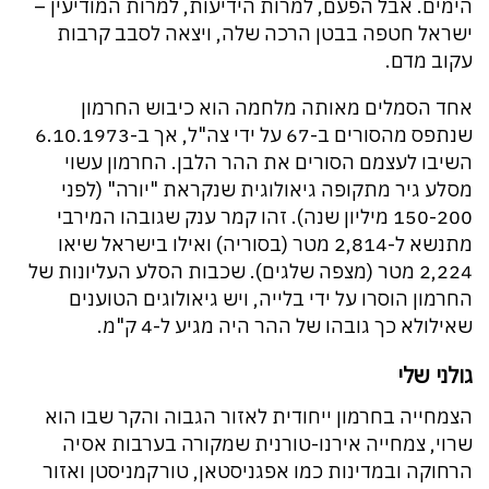
הימים. אבל הפעם, למרות הידיעות, למרות המודיעין –
ישראל חטפה בבטן הרכה שלה, ויצאה לסבב קרבות
עקוב מדם.
אחד הסמלים מאותה מלחמה הוא כיבוש החרמון
שנתפס מהסורים ב-67 על ידי צה"ל, אך ב-6.10.1973
השיבו לעצמם הסורים את ההר הלבן. החרמון עשוי
מסלע גיר מתקופה גיאולוגית שנקראת "יורה" (לפני
150-200 מיליון שנה). זהו קמר ענק שגובהו המירבי
מתנשא ל-2,814 מטר (בסוריה) ואילו בישראל שיאו
2,224 מטר (מצפה שלגים). שכבות הסלע העליונות של
החרמון הוסרו על ידי בלייה, ויש גיאולוגים הטוענים
שאילולא כך גובהו של ההר היה מגיע ל-4 ק"מ.
גולני שלי
הצמחייה בחרמון ייחודית לאזור הגבוה והקר שבו הוא
שרוי, צמחייה אירנו-טורנית שמקורה בערבות אסיה
הרחוקה ובמדינות כמו אפגניסטאן, טורקמניסטן ואזור