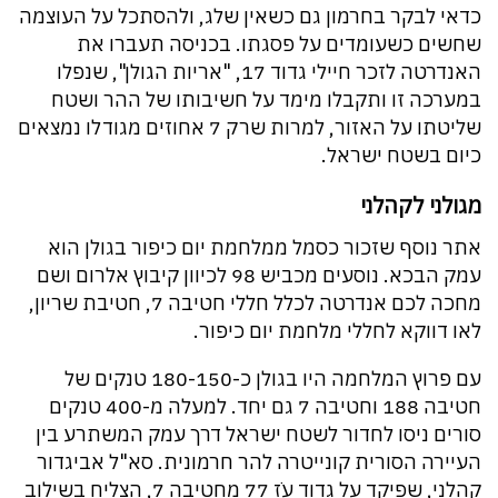
כדאי לבקר בחרמון גם כשאין שלג, ולהסתכל על העוצמה
שחשים כשעומדים על פסגתו. בכניסה תעברו את
האנדרטה לזכר חיילי גדוד 17, "אריות הגולן", שנפלו
במערכה זו ותקבלו מימד על חשיבותו של ההר ושטח
שליטתו על האזור, למרות שרק 7 אחוזים מגודלו נמצאים
כיום בשטח ישראל.
מגולני לקהלני
אתר נוסף שזכור כסמל ממלחמת יום כיפור בגולן הוא
עמק הבכא. נוסעים מכביש 98 לכיוון קיבוץ אלרום ושם
מחכה לכם אנדרטה לכלל חללי חטיבה 7, חטיבת שריון,
לאו דווקא לחללי מלחמת יום כיפור.
עם פרוץ המלחמה היו בגולן כ-180-150 טנקים של
חטיבה 188 וחטיבה 7 גם יחד. למעלה מ-400 טנקים
סורים ניסו לחדור לשטח ישראל דרך עמק המשתרע בין
העיירה הסורית קונייטרה להר חרמונית. סא"ל אביגדור
קהלני, שפיקד על גדוד עֹז 77 מחטיבה 7, הצליח בשילוב