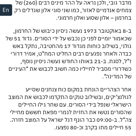
מדבר גובי, ולכן נראה על ההר מינים רבים (260) של
En
צמחים אנדמיים לאזור, כמו שני סוגי אלון שגדלים רק
בחרמון – אלון שסוע ואלון חרמוני.
ב-8 באוקטובר 1973 נעשה ניסיון כיבוש של החרמון,
שכאמור יומיים לפני כן נכבש על ידי הסורים. גדוד 51 של
גולני, בשילוב כוחות מגדוד 17 מהחטיבה, נתקל באש
כבדה ולאחר נפגעים רבים החליט המח"ט, אמיר דרורי
ז"ל, לסגת. ב-21 באותו החודש נעשה ניסיון נוסף,
כשדרורי מסביר לחייליו כמה חשוב לכבוש את "העיניים
של המדינה".
אחר הצהריים הונחת במקום כוח צנחנים שסייע
לגולנצ'יקים, ובשילוב טנקים התקדמו לכבוש את המוצב
הישראלי שנפל בידי הסורים. עם שחר גילו החיילים
שהסורים נטשו את החזית לגמרי מפאת חששם מחיילי
צה"ל. ב-09:00 כבר הונף דגל ישראל על המוצב חזרה.
55 חיילים מתו בקרב וכ-80 נפצעו.