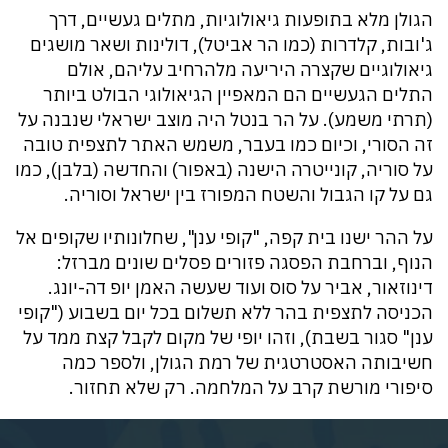
הגולן מלא בתופעות גיאולוגיות, מתלים געשיים, דרך
ג'ובות, קלדרות (כמו הר אביטל), דולינות ושאר מושגים
גיאולוגיים שקצרה היריעה מלהרחיב עליהם, אולם
התלים הגעשיים הם המאפיין הגיאולוגי הבולט ביותר
(תרתי משמע). על הר בנטל היה מוצב ישראלי שנבנה על
זה הסורי, וכיום כמו בעבר, משמש האתר לתצפית טובה
על סוריה, קונייטרה הישנה (באפור) והחדשה (בלבן), כמו
גם על קו הגבול והשטח המפורז בין ישראל וסוריה.
על ההר ישנו בית קפה, "קופי ענן", שחלונותיו שקופים אל
הנוף, וברחבת הפסגה פזורים פסלים שונים מברזל:
דינוזאור, אביר על סוס ועוד שעשה האמן יופ דה-יונג.
הכניסה לתצפית בהר ללא תשלום בכל יום בשבוע ("קופי
ענן" סגור בשבת), וזהו יופי של מקום לקבל קצת ממד על
חשיבותה האסטרטגית של רמת הגולן, ולספר כמה
סיפורי מורשת קרב על המלחמה. רק שלא תחזור.