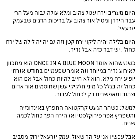
היום מעריב וירח עגול צהוב ומלא עולה גבוה מעל הרי
עבר הירדן ומטיל אור צהוב על בריכות הדגים שבעמק
יזרעאל.
היום בלילה יהיה ליקוי ירח קטן וזה גם יהייה לילה של ירח
כחול . יש דבר כזה אבל נדיר.
כשמישהוא אומר ONCE IN A BLUE MOON הוא מתכוון
לאירוע נדיר במיוחד וזה אומר שפעמיים בחודש אזרחי
יופיע ירח מלא. הוא לא חייב להיות כחול אבל אם הוא
כחול זה בגלל כל מיני חלקיקי עשן שחוסמים אור אדום
וצהוב ומאפשרים רק לכחול לעבור.
למשל: כשהר הגעש קרקטואה התפרץ באינדונזיה
והשפריץ אפר פירוקלסטי ואז הירח הפך כחול לכמה
שנים.
אבל עכשיו אני על הר שאול. עמק יזרעאל ירוק מסביב