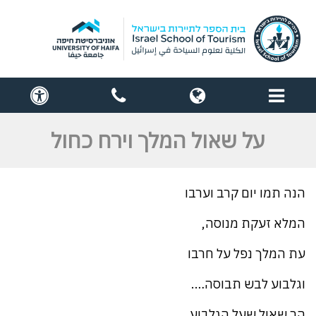
תפריט
globe
contact
cess
us
על שאול המלך וירח כחול
הנה תמו יום קרב וערבו
המלא זעקת מנוסה,
עת המלך נפל על חרבו
וגלבוע לבש תבוסה….
הר שאול שעל הגלבוע.