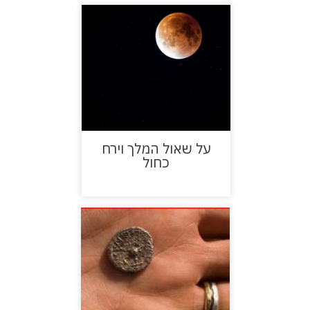
על שאול המלך וירח
כחול