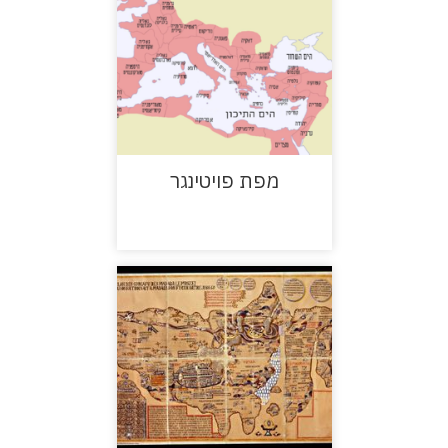
מפת פויטינגר