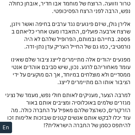
טרור וזוועה. הרוצח של מוחמד אבו חדיר, אובחן כחולה
נפש, הרבה לפני הרצח הפסיכופטי.
אלירן גולן, שיזם פיגועים נגד ערבים בחיפה ואשר ויזגן,
שרצח ארבעה פועלים, התאבדו מעט אחרי כליאתם ב
2005. בחייהם ובמותם, הפרופיל שלהם לא היה
נורמטיבי, כמו גם של החייל העריק עדן נתן-זדה.
מפגעים יהודים אלה מתיימרים לייצג ציבור שלם שאינו
עומד מאחוריהם לרגע. נכון, שיש סביבם אוהדים אנטי
ממסדיים ולא מוצלחים במיוחד, אך הם מוקעים על ידי
הציבור אותו הם מתיימרים לייצג.
למרבה הצער, מעניקים לאותם חולי נפש, מעמד של נציגי
מגזרים שלמים באוכלוסיה ומציבים אותם באור
הזרקורים, כשהצל שלהם מאפיל על החברה כולה. מה
עוד יכלו לבקש אותם אנשים קטנים שבזכות אלימות זכו
להיתפס כסמן של החברה הישראלית?!
En