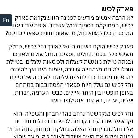
פארק לכיש
לא הרבה אנשים מודעים לפנינה הזו שנקראת פארק
En
לכיש, הממוקמת בסמוך לנמל אשדוד. איפה עוד באזור
המרכז תוכלו למצוא נחל, מדשאות וחווית ספארי בחינם?
פארק לכיש הוקם בשנות ה-90 לאורך נחל לכיש, כחלק
משינוי כללי בכמה נחלים נוספים. הנחל שוקם ולאורכו
נבנתה טיילת מונגשת לעגלות ולכיסאות גלגלים. בטיילת
תוכלו להינות מצמחייה עשירה, עופות מים ואך להיכנס
למרפסת מסתור כדי לתצפת עליהם. לאורכה של טיילת
נחל לכיש גם שלל חיות ספארי המסתובבות במתחם
באופן חופשי ובין היתר איילים, כבשי הערמה, זברות,
יעלים, יענים, ראמים, אנטילופות ועוד.
נחל לכיש מנקז שטח נרחב בהרי חברון והשפלה. הוא
נקרא על שם העיר הקדומה לכיש ובדרכו לים חוברים
אליו נחל גוברין ונחל האלה. בחלקו התחתון, פונה הנחל
צפונה ומקיף את העיר אשדוד לאורך 9 ק"מ עד שהוא