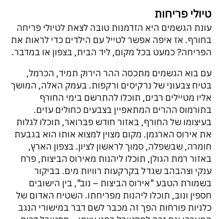
טיולי פריחות
עונת הגשמים היא הזדמנות טובה לצאת לטיולי פריחה
בחורף. אז איפה אפשר לטייל עם הילדים כדי לראות את
הפריחה? כמעט בכל מקום, ליד הבית, בצפון או במדבר.
עם בוא הגשמים מתכסה ההר הירוק תמיד, הכרמל,
בטיח צבעוני של נרקיסים ורקפות. בעמק האלה, המושך
אליו מטיילים רבים, תוכלו להתרשם בימי החורף
בתורמוס ההרים המתאפיין בצבעים כחולים עזים.
בעיצומו של החורף, באזור חודש פברואר, תוכלו לגלות
את אירוס הארגמן. מקום מצוין למצוא אותו הוא בגבעת
חומרה, שבשפלה, סמוך לראשון לציון. בצפון הארץ,
באזור רמת הגולן, תוכלו ליהנות מאירוס הביצות, פרח
ענקי וצהבהב שגדל בקרקעות רוויות מים. בביקור
בשמורת הטבע "אירוס הביצות – נוב", בין הישובים
חספין ונוב, תוכלו ליהנות מפריחתו. השטיח האדום של
כלניות פורחות הפך זה מכבר לשם דבר במישורי הנגב