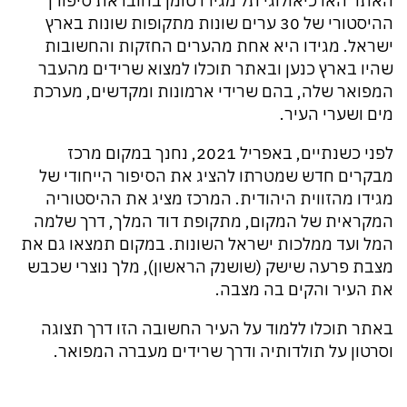
האתר הארכיאולוגי תל מגידו טומן בחובו את סיפורן
ההיסטורי של 30 ערים שונות מתקופות שונות בארץ
ישראל. מגידו היא אחת מהערים החזקות והחשובות
שהיו בארץ כנען ובאתר תוכלו למצוא שרידים מהעבר
המפואר שלה, בהם שרידי ארמונות ומקדשים, מערכת
מים ושערי העיר.
לפני כשנתיים, באפריל 2021, נחנך במקום מרכז
מבקרים חדש שמטרתו להציג את הסיפור הייחודי של
מגידו מהזווית היהודית. המרכז מציג את ההיסטוריה
המקראית של המקום, מתקופת דוד המלך, דרך שלמה
המל ועד ממלכות ישראל השונות. במקום תמצאו גם את
מצבת פרעה שישק (שושנק הראשון), מלך נוצרי שכבש
את העיר והקים בה מצבה.
באתר תוכלו ללמוד על העיר החשובה הזו דרך תצוגה
וסרטון על תולדותיה ודרך שרידים מעברה המפואר.