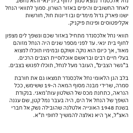
נחל אלכסנדר נמצא סמוך לחוף בית ינאי והוא נחשב
לאחד החשובים והיפים באזור השרון. סמוך לתוואי הנחל
ישנו פארק גדול מימדים ובו דיונות חול, חורשות
אקליפטוסים ופינות פיקניק.
תוואי נחל אלכסנדר מתחיל באזור שכם ונשפך לים מצפון
לחוף בית ינאי. עד לפני מספר שנים היה הנחל מזוהם
מאוד, אך כיום הוא נוקה ושוקם ובמימיו תוכלו למצוא
בעלי חיים רבים ובראשם אוכלוסיית הצבים הרכים.
ב"גשר הצבים", העובר מעל לנחל, תוכלו לפגוש בצבים.
בלב הגן הלאומי נחל אלכסנדר תמצאו גם את חורבת
סמרה, שרידי מבנה מסוף המאה ה-19 ששימש, ככל
הנראה, כתחנת מכס של השלטון עות'מאני. בנקודת
השפך של הנחל אל הים, היה בעבר נמל קטן, שם עגנה
בשנת 1948 האונייה אלטלנה שהובילה נשק אל חברי
האצ"ל, אך היא נאלצה להמשיך לחופי ת"א.