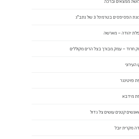
ושה ממצאים וברכה
ת הפסיפסים בטרמינל 3 של נתב"ג
לת יהודה – מארשה
 חרוד – עמק מבורך בצל הרים מקוללים
 העירוני
 פויטינגר
ת מידבא
נשים קטנים עושים צל גדול
ה מקרית יובל