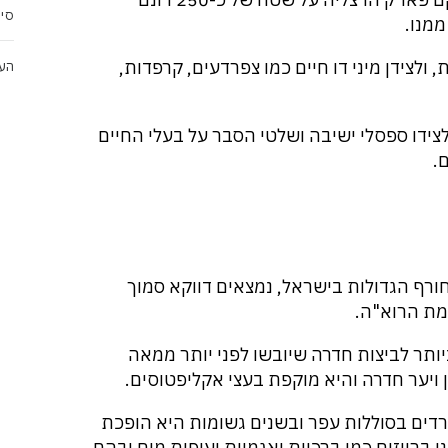
סיפ
מנו.
 ולצידן מיני דו חיים כמו צפרדעים, קרפדות,
הער
צידו ספסלי ישיבה ושלטי הסבר על בעלי החיים
.
ורף הגדולות בישראל, נמצאים דווקא סמוך
ותר לביצות חדרה שיובשו לפני יותר ממאה
 ויער חדרה והיא מוקפת בעצי אקליפטוסים.
דים בסוללות עפר ובשנים גשומות היא הופכת
י ברווזים כמו ברכיות ואגמיות ועופות מים ובהם