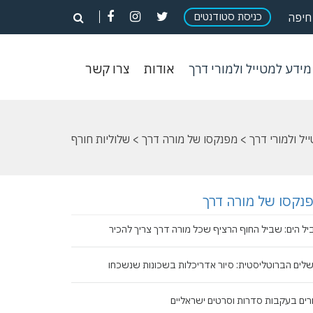
פתח
פתח
פתח
כניסת סטודנטים
פתח
חיפה
חיפוש
חיפוש
חיפוש
חיפוש
וש
מידע
אודות
צרו
מידע למטייל ולמורי דרך
אודות
צרו קשר
ון
למטייל
קשר
ולמורי
דרך
יל ולמורי דרך
>
מפנקסו של מורה דרך
> שלוליות חורף
נקסו של מורה דרך
ל הים: שביל החוף הרציף שכל מורה דרך צריך להכיר
שלים הברוטליסטית: סיור אדריכלות בשכונות שנשכחו
רים בעקבות סדרות וסרטים ישראליים