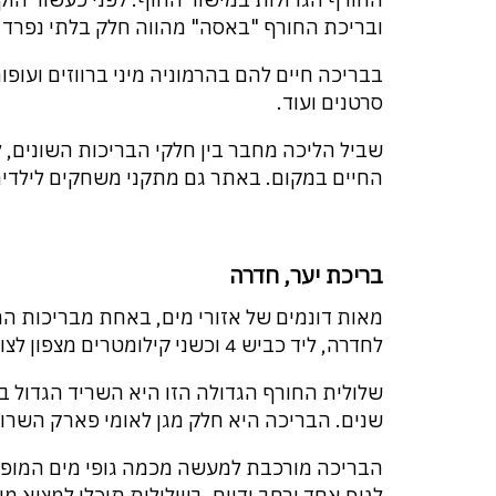
ובריכת החורף "באסה" מהווה חלק בלתי נפרד מ
בבריכה חיים להם בהרמוניה מיני ברווזים ועופות,
סרטנים ועוד.
שביל הליכה מחבר בין חלקי הבריכות השונים, ל
החיים במקום. באתר גם מתקני משחקים לילדים
בריכת יער, חדרה
מאות דונמים של אזורי מים, באחת מבריכות הח
לחדרה, ליד כביש 4 וכשני קילומטרים מצפון לצומת הרוא"ה.
שלולית החורף הגדולה הזו היא השריד הגדול בי
שנים. הבריכה היא חלק מגן לאומי פארק השרון
הבריכה מורכבת למעשה מכמה גופי מים המופר
לגוף אחד ורחב ידיים. בשלולית תוכלו למצוא מינ