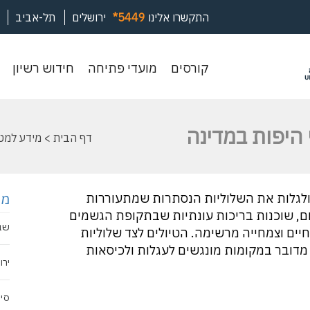
התקשרו אלינו
*5449
ירושלים
תל-אביב
קורסים
מועדי
חיד
קורסים
מועדי פתיחה
חידוש רשיון
פתיחה
רשי
היפות במדינה
דף הבית
>
מידע למטי
מפ
ולגלות את השלוליות הנסתרות שמתעוררות
רום, שוכנות בריכות עונתיות שבתקופת הגשמים
שבי
חיים וצמחייה מרשימה. הטיולים לצד שלוליות
דובר במקומות מונגשים לעגלות ולכיסאות
ירו
סיו