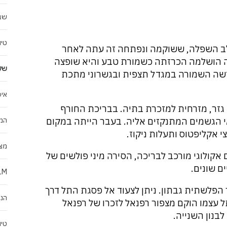
שביל ישר
טיו
בלב השפלה, ששוקמה ונפתחה זה עתה לאחר
ה הושלמה הכרזתה כשמורת טבע והיא שופצה
שלו
שה השמורה במגדל תצפית ובגשרוני מתכת
איפ
גזר, מזרחית למזכרת בתיה. בבריכת החורף
מי הגשמים המתנקזים אליה. בעבר הייתה במקום
המל
 אקליפטוס ותעלות ניקוז.
מצד
יקום אקולוגי מורכב לבריכה, הסירה מיני פולשים של
ם שונים.
RUN JLM – ל
הפלשתית גבתון. ניתן לצעוד אל פסגת התל דרך
הנג
ל עצמו הוקם מצפור רפנאל לזכרו של רפנאל
בנון השנייה.
טיו