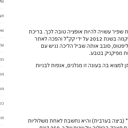
של
תצוג
שפ
ת שפיר עשויה להיות אופציה טובה לכך. בריכת
החורף, הממוקמת בכניסה לקיבוץ עין צורים, שוקמה בשנת 2012 על ידי קק"ל והפכה לאתר
עמק
פטוס, סובב אותה שביל הליכה נגיש עם
ת מפיקניק בטבע.
הקו
 למצוא בה בעונה זו מגלנים, אנפות לבניות
מפת
מפ
כשא
תוד
 (ביצה בערבית) והיא נחשבת לאחת משלוליות
החורף הגדולות במישור החוף. לפני כעשור הוקם פארק הרצליה על שטח של כ-250 דונם