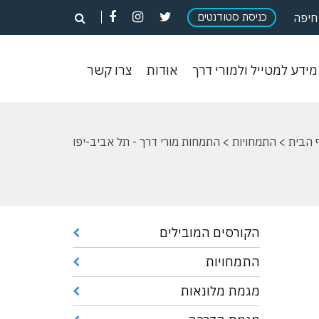
פתח
פתח
פתח
כניסת סטודנטים
פתח
חיפה
חיפוש
חיפוש
חיפוש
חיפוש
וש
מידע
אודות
צרו
מידע למטייל ולמורי דרך
אודות
צרו קשר
ון
למטייל
קשר
ולמורי
דרך
 הבית
>
התמחויות
> התמחות מורי דרך - תל אביב-יפו
הקורסים המובילים
התמחויות
מגמת מלונאות