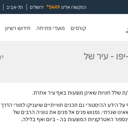
התקשרו אלינו
*5449
ירושלים
תל-אביב
קורסים
מועדי
חיד
קורסים
מועדי פתיחה
חידוש רשיון
פתיחה
רשי
פו - עיר של
דף
 על הידע ההיסטורי גם תכנים חווייתיים שיעניקו למורי הדרך
ינו שגרתי. נפגוש פנים אל פנים את גווניה הרבים של
נספור האטרקציות המוצעות בה - ביום ואף בלילה.