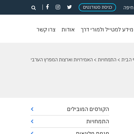
פתח
פתח
פתח
כניסת סטודנטים
פתח
חיפה
חיפוש
חיפוש
חיפוש
חיפוש
וש
מידע
אודות
צרו
מידע למטייל ולמורי דרך
אודות
צרו קשר
ון
למטייל
קשר
ולמורי
דרך
 הבית
>
התמחויות
> האמירויות וארצות המפרץ הערבי
הקורסים המובילים
התמחויות
מגמת מלונאות