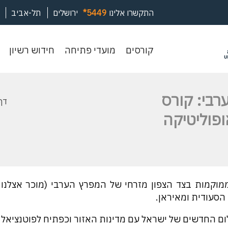
התקשרו אלינו
*5449
ירושלים
תל-אביב
קורסים
מועדי
חיד
קורסים
מועדי פתיחה
חידוש רשיון
פתיחה
רשי
רבי: קורס
דף
פוליטיקה
 ממוקמות בצד הצפון מזרחי של המפרץ הערבי (מוכר אצלנו
הסעודית ומאיראן.
ם החדשים של ישראל עם מדינות האזור וכפתיח לפוטנציאל