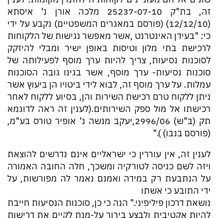
זה, בת"ק 25237-07-10 מלכה אורן נ' איסתא
(12/12/10) (פורסם במאגרים המשפטיים) נקבע על ידי
כי: "בעידן האינטרנט ,אשר מאפשר נגישות של הלקוחות
לרכישת בתי מלון וטיסות באופן ישיר ומבלי להיזקק
לסוכנות נסיעות, צריך להיות ערך מוסף לפעילותה של
סוכנות נסיעות- ערך מוסף, אשר בגינו גובה הסוכנות
עמלות. על ערך מוסף זה, לבוא לידי ביטויו הן ביעוץ אשר
ניתן ללקוח טרם רכישת השירות והן, בסיוע ללקוח לאחר
רכישתו אל מול ספק השירותים.(לענין זה ראה לדוגמא
תק (ב"ש) 2996/06,יעקב מנשה נ' אופיר טורס בע"מ,
(פורסם בנבו) )."
לענין זה, אין עוררין כי ישראליים אינם נדרשים להוצאת
ויזה לשם כניסה לטורקיה ומשכך, חלה החובה האמורה
על הנתבעת רק במידה ואמנם נאמר לה מפורשות, על
ידי התובע כי אשתו
נושאת דרכון פיליפיני." הנה כי כן, סוכנות הנסיעות חייבת
להיות אקטיבית ולבצע בירור על-מנת לקיים את דרישות