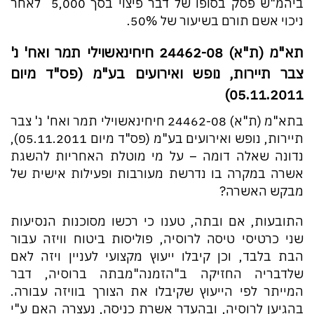
ביהמ"ש פסק בסופו של דבר פיצוי בסך 5,000 ₪ לאחר
ניכוי אשם תורם בשיעור של 50%.
תא"מ (ת"א) 24462-08 חיחינאשוילי תמר ואח' נ'
צבר תיירות, נופש ואירועים בע"מ (פס"ד מיום
05.11.2011)
בתא"מ (ת"א) 24462-08 חיחינאשוילי תמר ואח' נ' צבר
תיירות, נופש ואירועים בע"מ (פס"ד מיום 05.11.2011),
נדונה שאלה דומה – על מי מוטלת האחריות להשגת
אשרה במקרה בו נדרשת מעורבות ופעילות אישית של
מבקש האשרה?
התובעות, אם ובתה, טענו כי רכשו מסוכנות הנסיעות
שני כרטיסי טיסה לרוסיה, פוליסות ביטוח וויזה עבור
הבת בלבד, וכן קיבלו ייעוץ מקצועי לעניין ויזה לאם
שלדבריה החזיקה ב"הזמנה"מבתה ברוסיה, דבר
המייתר לפי הייעוץ שקיבלו את הצורך בוויזה עבורה.
בהגיען לרוסיה, ובהעדר אשרת כניסה, נעצרה האם ע"י