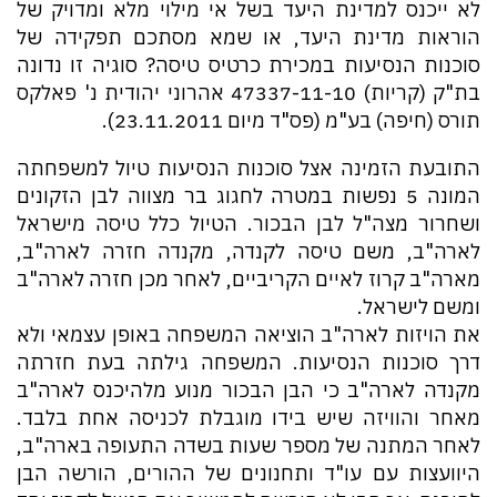
לא ייכנס למדינת היעד בשל אי מילוי מלא ומדויק של
הוראות מדינת היעד, או שמא מסתכם תפקידה של
סוכנות הנסיעות במכירת כרטיס טיסה? סוגיה זו נדונה
בת"ק (קריות) 47337-11-10 אהרוני יהודית נ' פאלקס
תורס (חיפה) בע"מ (פס"ד מיום 23.11.2011).
התובעת הזמינה אצל סוכנות הנסיעות טיול למשפחתה
המונה 5 נפשות במטרה לחגוג בר מצווה לבן הזקונים
ושחרור מצה"ל לבן הבכור. הטיול כלל טיסה מישראל
לארה"ב, משם טיסה לקנדה, מקנדה חזרה לארה"ב,
מארה"ב קרוז לאיים הקריביים, לאחר מכן חזרה לארה"ב
ומשם לישראל.
את הויזות לארה"ב הוציאה המשפחה באופן עצמאי ולא
דרך סוכנות הנסיעות. המשפחה גילתה בעת חזרתה
מקנדה לארה"ב כי הבן הבכור מנוע מלהיכנס לארה"ב
מאחר והוויזה שיש בידו מוגבלת לכניסה אחת בלבד.
לאחר המתנה של מספר שעות בשדה התעופה בארה"ב,
היוועצות עם עו"ד ותחנונים של ההורים, הורשה הבן