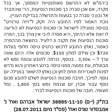
ביהמ"ש לא התרשם מאותנטיות המסמך, אך בכל
מקרה, אם אכן סברה כך סוכנות הנסיעות, הרי שהתברר
אל נכון כי סברה כך בטעות והתרשלה בבדיקת העניין.
נוכח האמור לפיו התובע היה זקוק ל"ויזה טרנזיט"
בטיסה ממנילה לישראל וכי סוכנות הנסיעות לא הודיעה
לו זאת אלא ההיפך, היא מסרה לו כי אין צורך בכך, הפרה
סוכנות הנסיעות את תקנה 3 דלעיל. כתוצאה מההפרה
כאמור, נאלץ התובע לרכוש כרטיס טיסה חלופי בעלות
$720 וכן שילם למלון $150. סכומים אלה הינם שווה
ערך ל – 3,306 ₪. בנוסף, נגרמה לתובע עגמת נפש לא
מבוטלת, עת נמנעה ממנו טיסה ברגע האחרון והוא נדרש
לפנות לשגרירות תחת לחץ וכן נאלץ להישאר במנילה יום
נוסף. לפיכך, חויבה סוכנות הנסיעות לשלם לתובע סכום
נוסף עבור אבדן יום ועגמת נפש בסך 1,800 ₪. נמל
תעופה. חובה של סוכנות הנסיעות לברר.
בת"ק (י-ם) 38885-11-10 ישראל אברהם ואח' נ'
אמבסדור טורס ואח' (פס"ד מיום 28.07.2011)