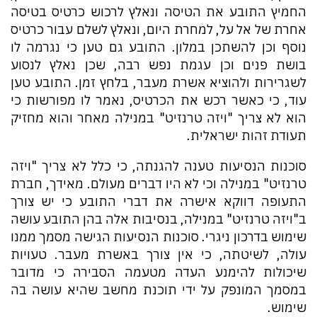
החמיץ התובע את הטיסה ונאלץ לרכוש כרטיס בטיסה
אחרת של אל על, למחרת היום, ונאלץ לשלם עבור כרטיס
נוסף וכן להשתכן במלון. התובע גם טען כי נגרמה לו
בושת פנים וכן עגמת נפש רבה, שכן נאלץ לנסוע
לשגרירות ולהוציא אשרת מעבר, בלחץ זמן. התובע טען
עוד, כי כאשר רכש את הכרטיס, נאמר לו מפורשות כי
הוא לא צריך "ויזה טרנזיט" במנילה מאחר והוא מחזיק
תעודת זהות ישראלית.
סוכנות הנסיעות טענה להגנתה, כי כלל לא צריך "ויזה
טרנזיט" במנילה וכי לא היו דברים מעולם. מאידך, חברת
התעופה דווקא אישרה את דברי התובע כי יש צורך
ב"ויזה טרנזיט" במנילה, בנסיבות אלה בהן התובע עושה
שימוש בדרכון ניגרי. סוכנות הנסיעות הגישה מסמך ממנו
עולה, לשיטתה, כי אין צורך באשרת מעבר. טעויות
שיכולות להימנע העדה מטעמה הסבירה כי מדובר
במסמך המונפק על ידי תוכנת מחשב שהיא עושה בה
שימוש.