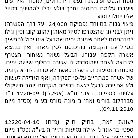
מפח הנפש ועוגמת הנפש היו גדולים, לנוכח האירועים
שעברו עליהם ברוסיה ומכך שלא יכלו להמשיך בטיול
אליו ייחלו לנסוע.
פיצוי גבוה במיוחד (פסיקת 24,000 ₪ על דרך הפשרה)
ניתן לבני זוג שהצטרפו לטיול מאורגן להונג קונג וסין וגילו
לתדהמתם לאחר שמונה ימים שהבעל אינו יכול להמשיך
בטיול עם הקבוצה בהיכנסם לסין מאחר ואין בנמצא
אשרה תקפה עבורו. הבעל נשאר מאחור והצטרף
לקבוצה לאחר שהוסדרה לו אשרה בחלוף שישה ימים.
סוכנות הנסיעות התרשלה כאשר לא טרחה לוודא קיומה
של אשרה כמתחייב על-פי תפקידה, ואף הגדילה לעשות
ולא אפשרה לבעל לצאת בטיסה מוקדמת יותר משיקולי
עלויות כספיות. ראה: ת"א (אשקלון) 1720-09 ד"ר
סברדלוב בוריס ואח' נ' מונה טורס בע"מ (פס"ד מיום
09.11.2010).
לעומת זאת, בתיק ת"ק (פ"ת) 12220-04-10
ספטי-בראונר נ' איילה נסיעות ותיירות בע"מ (פס"ד מיום
06.09.2010), דחה ביהמ"ש תביעה של סבתא שטענה