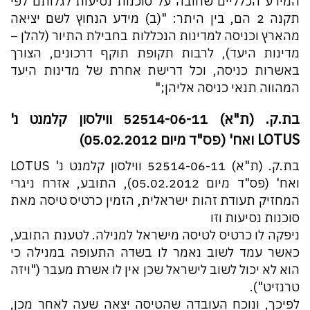
המידע הכלליים שחובה על סוכנות נסיעות לגלותם לפי
תקנה 2 הם, בין היתר: "(ב) מידע הנחוץ לשם יציאה
מהארץ וכניסה למדינות הנכללות בחבילת התיור (להלן –
מדינות היעד), לרבות תקופת תוקף דרכונים, הצורך
באשרות כניסה, וכל דרישת אחרת של מדינות היעד
המהווה תנאי כניסה אליהן;"
בת.ק. (ת"א) 52514-06-11 ווילסון קלמנט נ'
LOTUS ואח' (פס"ד מיום 05.02.2012)
בת.ק. (ת"א) 52514-06-11 ווילסון קלמנט נ' LOTUS
ואח' (פס"ד מיום 05.02.2012), התובע, אזרח ניגרי
המחזיק תעודת זהות ישראלית, הזמין כרטיס טיסה מאת
סוכנות נסיעות וזו
ניפקה לו כרטיס לטיסה מישראל למנילה. לטענת התובע,
כאשר עמד לשוב נאמר לו בשדה התעופה במנילה כי
הוא לא יכול לשוב לישראל שכן אין לו אשרת מעבר ("ויזה
טרנזיט").
לפיכך, ונוכח העובדה שהטיסה יצאה שעה לאחר מכן,