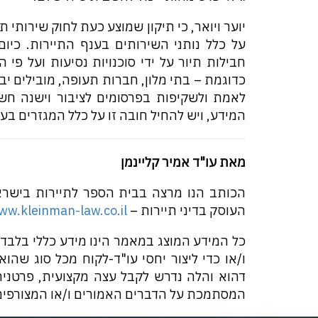
יוער ויואר, כי תיקון שמוצע כעת לחוק שירותי ת
על כלל נותני השירותים בענף התיירות. כיום
חבילות תיור על ידי סוכנויות נסיעות ועל פי 
כדוגמת – בתי מלון, חברות תעופה, מובילים יב
לאמת ולשקיפות בפרסומים לציבור וישנה חשיב
המידע, ויש להחיל חובה זו על כלל המגזרים בע
מאת עו"ד אמיר קליינמן
הכותב הנו מרצה בבית הספר לתיירות בישראל 
העוסק בדיני תיירות –
ww.kleinman-law.co.il
כל המידע המוצג במאמר הינו מידע כללי בלבד, ו
ו/או כדי ליצור יחסי עו"ד-לקוח מכל סוג שהו
דהוא והלה נדרש לקבל עצה מקצועית, פרטנית 
המסתמכת על הדברים האמורים ו/או המצורפים