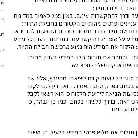
על מדינות יעד מסוכנות ועל חיסונים נדרשים;
אחר
כישת חבילת התיור;
עד ודרך להתקשרות עימם. באין נציג כאמור במדינות
גבו
 עניינים ופרטים מהותיים הקשורים בחבילת התיור;
ו לו 18 שנים הנוסע בחבילת תיור לבדו, תמסור סוכנות הנסיעות להוריו או
חוב
דע על אופן יצירת קשר עמו במדינות היעד; כל מידע
דע הלקוח את המידע היה נמנע מרכישת חבילת התיור.
גוב
י" והמפר את חובות גילוי המידע בעניין מהותי
ו קנס של כ- 67,300 ₪.
תקנ
התקנות לא חלות על מי שמבקש לרכוש חבילת תיור 72 שעות קודם ליציאתו מהארץ, אלא אם
 בכתב בפרק הזמן האמור. הוא הדין לגבי לקוח
נסיעות הביאה לידיעת הלקוח כי הוא רשאי לקבל
תאם להוראות תקנה 2 אם יבקש זאת, בדרך כלשהי בכתב. כמו כן יובהר, כי
גרוע ממנו.
ן מגלות את מלוא פרטי המידע דלעיל, הן משום