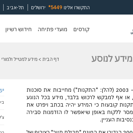
התקשרו אלינו
*5449
ירושלים
תל-אביב
קורסים
מועדי
חיד
קורסים
מועדי פתיחה
חידוש רשיון
פתיחה
רשי
מידע לנוסע
דף הבית
>
מידע למטייל ולמורי 
יש
תקנות שירותי תיירות (גילוי נאות), התשס"ג – 2003 (להלן: "התקנות") מחייבות את סוכנות
 או אף למבקש לרכוש בלבד, מידע בכל הנוגע
ביט
תקנות קובעות כי המידע יהיה בכתב ויפרט את
מסר ללקוח באופן שיאפשר לו הזדמנות סבירה
צ'ק
נסיבות העניין.
תקנות שירותי תיירות (סוכנויות), התשס"א – 2000 הגדירו את המונח "חבילת תיור" כצירוף של
המז