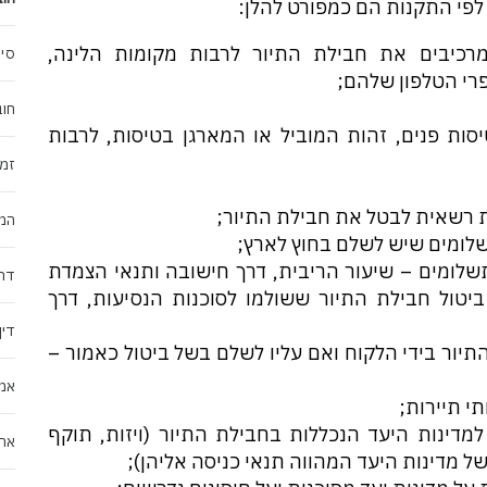
לפי התקנות הם כמפורט להלן:
מרכיבים את חבילת התיור לרבות מקומות הלינה,
סיכ
רי הטלפון שלהם;
חוב
סות פנים, זהות המוביל או המארגן בטיסות, לרבות
זמנ
 רשאית לבטל את חבילת התיור;
המח
שלומים שיש לשלם בחוץ לארץ;
לומים – שיעור הריבית, דרך חישובה ותנאי הצמדת
דרו
טול חבילת התיור ששולמו לסוכנות הנסיעות, דרך
דין
תיור בידי הלקוח ואם עליו לשלם בשל ביטול כאמור –
אמנ
י תיירות;
מדינות היעד הנכללות בחבילת התיור (ויזות, תוקף
אחר
ל מדינות היעד המהווה תנאי כניסה אליהן);