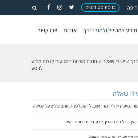
פתח
פתח
פתח
כניסת סטודנטים
פתח
חיפה
חיפוש
חיפוש
חיפוש
חיפוש
וש
מידע
אודות
צרו
מידע למטייל ולמורי דרך
אודות
צרו קשר
ון
למטייל
קשר
ולמורי
דרך
דרך
>
יש לי שאלה
> חובת סוכנות הנסיעות לגלות מידע
לנוסע
 לי שאלה
וח נסיעות לחו"ל: מה חשוב לדעת לפני שאתם עולים על הטיסה
 אין – כל מה שצריך לדעת לפני שממריאים
וודה לא הגיעה – מה עושים?