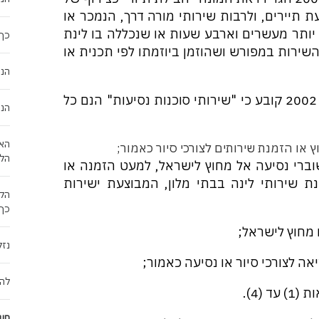
ת תיירים, ולרבות שירותי מורה דרך, הנמכר או
יותר מעשרים וארבע שעות או שנכללה בו לינת
כך 
השירות במפורש ושהוזמן ביוזמתו לפי תכנית או
הנח
חוק שירותי תיירות (תיקון מס' 4), התשס"ב – 2002 קובע כי "שירותי סוכנות נסיעות" הנם כל
הנח
האם
ץ או הזמנת שירותים לצורכי סיור כאמור;
הלק
וברי נסיעה אל מחוץ לישראל, למעט הזמנה או
 שירותי לינה בבתי מלון, המבוצעת ישירות
הקד
כך
 מחוץ לישראל;
נזק
ה לצורכי סיור או נסיעה כאמור;
להר
 (4).
חוב