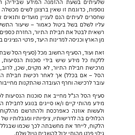
שלעיתים בשעת ההזמנה המידע שבידיהן הנו
נוספות, כדוגמת זו שאין ברצונן לשים מכשלה 
שחסרים לעיתים הנם לעניין מועדים ותנאים א
עליו לשלם בשל ביטול כאמור – שיעור התשל
רשאית לבטל את חבילת התיור, החזרת כספים על
מן הארץ וכניסה למדינות היעד, פרטי הנציגים ב
זאת ועוד, הסעיף החשוב מכל (סעיף הסל שבתק
ללקוח כל מידע שיש בידי סוכנות הנסיעות,
מרכישת חבילת התיור, לא מקוים, שכן, לרוב,
הסל – אם בכלל) אך לאחר רכישת חבילת התי
עובר לרכישה וחרף העובדה שהתקנות מחייבות 
סעיף הסל הנ"ל מחייב את סוכנות הנסיעות לפע
מידע מהותי קיים ו/או סייגים בנוגע לחבילת הת
ולעשות אוזנה כאפרכסת ולהתרשם מהלקוח 
הכלולים בה לדרישותיו, ציפיותיו ומגבלותיו של
הלקוח, לייחד את מחשבתה לכך שכמו שבגלל מ
גילוי פרט מהותי יכול להשבית טיול שלם.