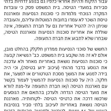
עבור הלקוח ולהיות אחראי כלפיו גם בנוגע לדחיות בלתי
סבירות במועדי הטיסה. בית המשפט פסק כי עובדות
המקרה הנוכחי מלמדות כי סוכנות הנסיעות ומארגנת
טיסת השכר לא עמדו בחובות המוטלות עליהם, והעובדה
שניתן היה להטיל אחריות גם על חברת התעופה, אינה
שוללת את אחריות סוכנות הנסיעות ומארגנת הטיסה,
שבחרו שלא לתבוע את חברת התעופה.
החשש של סוכני הנסיעות ממדרון חלקלק בהחלט מובן,
אולם לא זה מה שקבע בית המשפט. כב' הנשיאה קבעה
כי סוכנות הנסיעות נושאת באחריות מאחר ולא עדכנה
את הנוסע בדבר מהותי (עיכוב ידוע בטיסה), וכי היה
בידה למנוע את המשך מסכת הטרטורים או למצער, את
חלקה. היה על סוכנות הנסיעות להמשיך לעמוד בקשר
עם מארגנת הטיסה ו/או חברת התעופה על-מנת לוודא
את מועד הטיסה הנדחה ולעדכן בהתאם את הנוסעים
שרכשו דרכה את כרטיסי הטיסה -לקוחותיה. מארגנת
הטיסה נושאת באחריות לעיכוב בלתי סביר בנסיבות
העניין של 16 שעות, לטרטור ולפגיעה מהותית בזכות