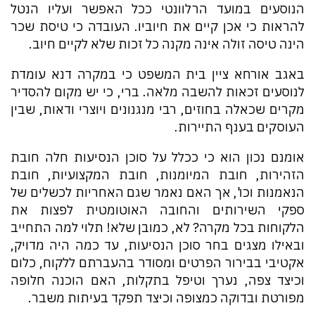
הנוסעים במועד הרלוונטי ככל האפשר ועליו הנטל
להראות כי אכן קיים את חיוביו. העובדה כי טיסת שכר
הינה טיסה זולה אינה מקנה כל זכות שלא לקיים חיוב.
באגב אורחא ציין בית המשפט כי במקרה דנא עומדת
לנוסעים זכאות להשבה מלאה. ברי, כי יש מקום להסדיר
מקרים שכאלה בחוזים, רבי מנגנונים ויוצרי ודאות, שבין
העוסקים בענף התיירות.
אומנם נכון הוא כי ככלל על סוכן הנסיעות חלה חובת
הזהירות, חובת המיומנות, חובת המקצועיות, חובת
הנאמנות וכו', אך האם נאמר שגם האחריות לכשלים של
ספקי השירותים והחובה האוטומטית לפצות את
הלקוחות בכל מקרה? לא, כמובן שלא! תלוי למה התחייב
ובאילו מצגים בחר סוכן הנסיעות, עד כמה היה מדויק,
אקטיבי בבירור הפרטים ומסודר בהעברתם ללקוח, כלום
וכיצד צפה, נערך וטיפל בתקלות, האם הוכנה חלופה
מפורטת ובדוקה כמצופה וכיצד תפקד בעיתות משבר.