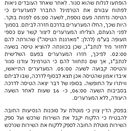
הופתעו לגלות שהוא סגור. לאחר שאחד העובדים ניאות
לפתוח עבורם את הטרמינל התברר למערערים כי
הטיסה נדחתה פעם נוספת, לשעה 05:00 לפנות בוקר.
היות שכך, החלו המערערים בדרכם חזרה לביתם. בסמוך
לפני הגעתם, הצליחו המערערים ליצור קשר עם כספי
תעופה בע"מ (להלן: "מארגנת הטיסה") שהורתה להם
לחזור מיד לנתב"ג, שכן בכוונתה להוציא טיסה בשעה
02:00. לפיכך, חזרו המערערים בפעם השלישית
לנתב"ג, אך שם נתחוור להם כי הטרמינל עודנו סגור
והטיסה קבועה לשעה 05:00. המערערים התייאשו,
איבדו אמון שהטיסה אכן תצא לבסוף לדרכה, שבו לביתם
וויתרו על החופשה. בסופו של דבר יצאה הטיסה לדרכה
בסביבות השעה 06:00, כ- 16 שעות לאחר השעה
היעודה, ללא המערערים.
בפסק הדין צוין כי מוטלת על סוכנות הנסיעות החובה
להבטיח כי הלקוח יקבל את השירות שרכש ועל ספק
השירות מוטלת החובה לספק ללקוח את השירות שנרכש