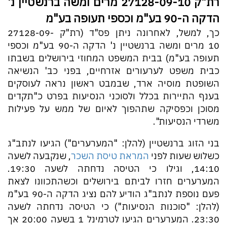
רת"ק 27128-09-10 מרים ומשה ברנשטיין נ'
הדקה ה-90 בע"מ וכספי תעופה בע"מ
כך, למשל, לאחרונה ניתן פס"ד (רת"ק 27128-09-
10 מרים ומשה ברנשטיין נ' הדקה ה-90 בע"מ וכספי
תעופה בע"מ) בבית המשפט המחוזי בירושלים בשבתו
כבית משפט לערעורים אזרחיים, בפני כב' הנשיאה
השופטת מוסיה ארד, שבמבט ראשון נראה לעוסקים
בענף התיירות בכלל ולסוכני הנסיעות בפרט כ"תקדים
מסוכן וכפסיקה שתהפוך לאיום של ממש על פעילות
משרדי הנסיעות".
בני הזוג ברנשטיין (להלן: "המערערים") הגיעו לנתב"ג
כשלוש שעות לפני
המראת טיסת השכר
, שנקבעה לשעה
14:10, וגילו כי הטיסה נדחתה לשעה 19:30.
המערערים חזרו לביתם בירושלים וכשהתכוונו לצאת
פעם נוספת לנתב"ג הודיע להם נציג הדקה ה-90 בע"מ
(להלן: "סוכנות הנסיעות") כי הטיסה נדחתה לשעה
23:30. המערערים הגיעו לטרמינל 1 בשעה 20:00 אך