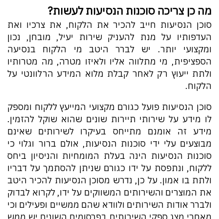
מה כן צריכה סוכנות הנסיעות לעשות?
סוכן הנסיעות חייב להכיר את הלקוח, את צרכיו ואת
העדפותיו על מנת להעניק שירות יעיל, מובחן, נכון
ומקצועי יותר. יש לברר היטב מי הלקוח בנסיעה
הספציפית, מי מתלווה אליו ולאיזו מטרה, מה מטרותיו
ולתת ייעוץ רק לאחר קבלת מלוא המידע הרלוונטי על
הלקוח.
סוכן הנסיעות פועל כגורם מקצועי המייעץ ללקוח ומספק
לו מידע על שירותי תיירות שונים שהוא שוקל להזמין.
מידע זה אומנם מתייחס בעיקרו לשירותים שאינם
מבוצעים עלי ידי סוכנות הנסיעות, אולם ברור וגלוי כי
סוכנות הנסיעות הינה בעלת המומחיות והניסיון ביחס
ללקוח, ונתפסת על ידו כגורם שניתן להסתמך על דבריו
ולתת בו אמון. על כן, נדרש מסוכן הנסיעות להכיר היטב
את המוצרים והשירותים המשווקים על ידו, לקרוא לבדוק
ולברר אודות השירותים ולוודא שהם ממשיים ופעילים וכי
מאחרי מצג ספקי השירותים בפרסומים השונים יש ממש