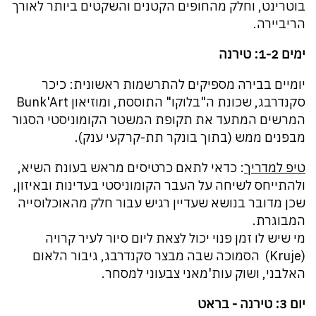
בוטרינט, וחלק מהחופים הקטנים והשקטים ביותר לאורך
הריביירה.
ימים 1-2: טירנה
יומיים בבירה מספיקים להתרשמות ראשונית: כיכר
סקנדרבג, שכונת ה"בלוקו" התוססת, ומוזיאון Bunk'Art
המרשים המתעד את תקופת המשטר הקומוניסטי הסגור
מבפנים ממש (בתוך בונקר תת-קרקעי ענק).
טיפ למדריך
: כדאי לתאם כרטיסים מראש בעונת השיא,
ולהתייחס לשיחה על העבר הקומוניסטי בעדינות ובאיזון,
שכן מדובר בנושא שעדיין רגיש עבור חלק מהאוכלוסייה
המבוגרת.
מי שיש לו זמן פנוי יכול לצאת ליום סיור לעיר קרויה
(Kruje) הסמוכה שבה מבצר סקנדרבג, גיבור הלאום
האלבני, ושוק עות'מאני צבעוני למסחר.
יום 3: טירנה - בראט