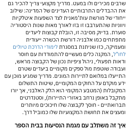
שרבים מכירים ולו במעט. מדריך מקצועי צריך להכיר גם
את ההבדלים התרבותיים העדינים של המדינה: שילוב
ייחודי של מורשת עות'מאנית לצד השפעות איטלקיות
ויווניות שהתערבבו זו בזו לאורך מאות שנות היסטוריה
סוערת. בדיוק מסיבה זו, הובלת קבוצות ליעדים
מתפתחים כמו אלבניה דורשת הכשרה ייעודית
ומעמיקה, כזו שניתנת במסגרת
לימודי הדרכת טיולים
לחו"ל
, המקנה כלים מעשיים להתמודדות עם חוסר
ודאות תפעולי, ניהול ציפיות נכון של הקבוצה מראש,
ועבודה שוטפת מול ספקים מקומיים ביעדים שטרם
התייעלו במלואם לתיירות המונים. מדריך שמגיע מוכן עם
ידע מוקדם על החוקים המקומיים, שיטות התשלום
המקובלות (המטבע המקומי הוא הלק האלבני, אך יורו
מתקבל באופן נרחב באזורי התיירות), וסטנדרטים
תברואתיים - חוסך לקבוצה שלו חיכוכים מיותרים
ומעצים את תחושת המקצועיות שלו כמוביל דרך.
איך זה משתלב עם מגמת הנסיעות בבית הספר