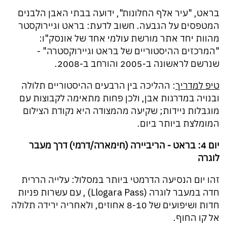
בראט, "עיר אלף החלונות", ידועה בבתי האבן הלבנים
המטפסים על הגבעה. חשוב לדעת: בראט וגיירוקסטר
מהוות יחד אתר מורשת עולמי אחד של אונסק"ו:
"המרכזים ההיסטוריים של בראט וגיירוקסטרה" -
שנרשם לראשונה ב-2005 והורחב ב-2008.
טיפ למדריך
: ההליכה בין הרבעים ההיסטוריים תלולה
ובנויה במדרגות אבן, ולכן פחות מתאימה לקבוצות עם
מוגבלות ניידות; שקיעה מהמצודה היא נקודת הצילום
המומלצת ביותר ביום.
יום 4: בראט - הריביירה (חימארה/דרמי) דרך מעבר
לוגרה
זהו יום הנסיעה הדרמטי ביותר במסלול: עלייה הררית
חדה במעבר לוגרה (Llogara Pass) , עם עשרות פניות
חדות ושיפועים של 8-10 אחוזים, ולאחריה ירידה תלולה
אל קו החוף.