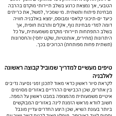
הטבעי, אך נמצאת כרגע בשלב תיירותי מוקדם בהרבה
מבחינת פיתוח ותשתית. מי שמכיר, למשל, את כריתים
כיעד ים-תיכוני קלאסי ומבוסס, ימצא באלבניה חוויה
דומה למדי מבחינת נוף, אקלים ותרבות חופית, אך
בשלב התפתחות תיירותי מוקדם משמעותית, על כל
היתרונות (מחירים, אותנטיות, שקט יחסי) והחסרונות
(תשתית פחות מפותחת) הכרוכים בכך.
טיפים מעשיים למדריך שמוביל קבוצה ראשונה
לאלבניה
לקראת סיור ראשון כדאי מאוד לתכנן זמני נסיעה נדיבים
בין אתרים, שכן הכבישים ההרריים באזורים מסוימים
איטיים משמעותית מהמצופה במבט ראשון על המפה.
חשוב לוודא מראש הזמנת לינה באזורים המבוקשים
ביותר בעונת השיא, שכן היצע החדרים עדיין מוגבל
יחסית ליעד באירופה. מומלץ מאוד לבנות קשר ישיר עם