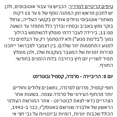
טיפים קריטיים למדריך
: הכביש צר עבור אוטובוסים, ולכן
יש לתכנן מראש זמן המתנה נוסף של 5 עד 15 דקות
מאחורי אוטובוסי טיולים אחרים בקטעי העלייה; ערפל
בוקר נפוץ באביב ובסתיו ובדרך כלל מתפזר עד השעה
11:00; בירידה לעבר דרמי מומלץ להשתמש בהילוך
נמוך ("בלימת מנוע") ולא להסתמך רק על הבלמים כדי
למנוע התחממות יתר שלהם. בין דצמבר לפברואר ייתכנו
סגירות זמניות של המעבר בעקבות שלג, ולכן מומלץ
תמיד לשריין יום חיץ ברזרבה בלוח הזמנים בחודשי
החורף.
יום 5: הריביירה - סרנדה, קסמיל ובוטרינט
חופי קסמיל, מדרום לסרנדה, נחשבים צלולים וחוליים
יותר מהחוף העירוני של סרנדה עצמה. בשעות אחר
הצהריים כדאי לצאת לבוטרינט - אתר המורשת העולמי
הראשון של אלבניה שנרשם באונסק"ו, כבר ב-1992,
הכולל שכבות יווניות, רומיות וביזנטיות על גבי חצי אי