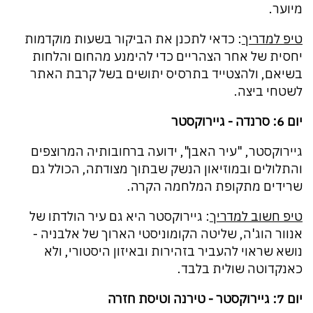
מיוער.
טיפ למדריך
: כדאי לתכנן את הביקור בשעות מוקדמות
יחסית של אחר הצהריים כדי להימנע מהחום והלחות
בשיאם, ולהצטייד בתרסיס יתושים בשל קרבת האתר
לשטחי ביצה.
יום 6: סרנדה - גיירוקסטר
גיירוקסטר, "עיר האבן", ידועה ברחובותיה המרוצפים
והתלולים ובמוזיאון הנשק שבתוך מצודתה, הכולל גם
שרידים מתקופת המלחמה הקרה.
טיפ חשוב למדריך
: גיירוקסטר היא גם עיר הולדתו של
אנוור הוג'ה, שליטה הקומוניסטי הארוך של אלבניה -
נושא שראוי להעביר בזהירות ובאיזון היסטורי, ולא
כאנקדוטה שולית בלבד.
יום 7: גיירוקסטר - טירנה וטיסת חזרה