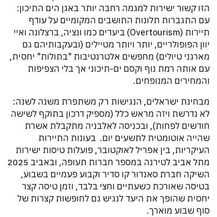
הזו קשור ישירות למגמה רחבה יותר באגן הים התיכון:
עם התגברות תלונות התושבים המקומיים על עודף
תיירות (Overtourism) ביעדים כמו ונציה, ברצלונה ואיי
יוון הפופולריים, יותר ויותר מטיילים (ובעקבותיהם גם
מארגני טיולים) מחפשים אלטרנטיבות "בתולות" יחסית,
עם אותה רמת נוף וקסם ים-תיכוני אך בלי הצפיפות
והמחירים המנופחים.
מבחינת ישראלים, הנגישות רק משתפרת משנה לשנה:
לא נדרשת ויזה מראש כלל (מספיק דרכון בתוקף לשישה
חודשים לפחות), ובכניסה לאלבניה מתקבלת אשרת
שהייה אוטומטית לתשעים יום. בעונות התיירות
העיקריות, בין אפריל לאוקטובר, פועלות טיסות ישירות
מתל אביב לטירנה במספר חברות תעופה, ובאביב 2025
השיקה חברת סאנדור קו סדיר וקבוע פעמיים בשבוע,
בטיסה שאורכת כשעתיים וחצי בלבד, וזמן טיסה קצר
יחסית שהופך את היעד לנגיש גם לחופשות קצרות של
סוף שבוע מוארך.