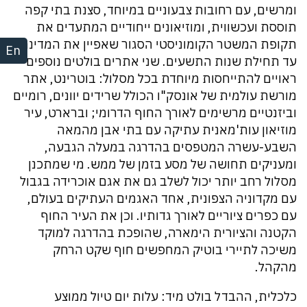
ומרשים, עם רחובות צבעוניים במיוחד, סצנת בתי קפה
תוססת ועכשווית, ומוזיאונים ייחודיים המתעדים את
תקופת המשטר הקומוניסטי הסגור שאפיין את המדינה
En
עד תחילת שנות התשעים. שני אתרים בולטים נוספים
ראויים להתייחסות מיוחדת בכל מסלול: בוטרינט, אתר
מורשת עולמית של אונסק"ו הכולל שרידים יוונים, רומיים
וביזנטיים מרשימים לאורך החוף הדרומי; וברארט, עיר
מוזיאון עות'מאנית עתיקה עם בתי אבן מהמאה
השבע-עשרה המטפסים בהדרגה במעלה הגבעה,
ומעניקים תחושה של מסע בזמן של ממש. מי שמתכנן
מסלול רחב יותר יכול לשלב גם את אגם אוכרידה בגבול
עם מקדוניה הצפונית, אחד האגמים העתיקים בעולם,
עם כפרים ציוריים לאורך גדותיו. וכן את העיר החוף
הקטנה והציורית הימארה, שהופכת בהדרגה למוקד
משיכה לתיירי בוטיק המחפשים חוף שקט הרחק
מהקהל.
כלכלית, ההבדל בולט מיד: עלות יום טיול ממוצע