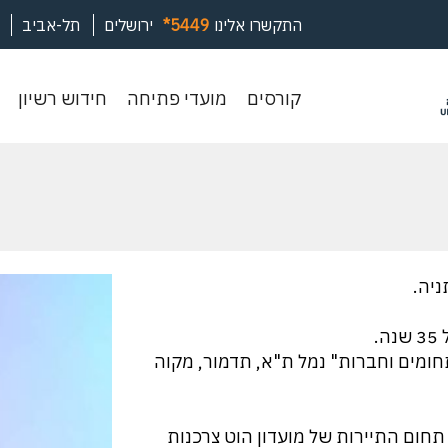
התקשרו אלינו
*5449
ירושלים
תל-אביב
קורסים
מועדי
חיד
קורסים
מועדי פתיחה
חידוש רשיון
פתיחה
רשי
.
תחומים וחברות" נמל ת"א, תדמור, מקוה
תחום התיירות של מועדון הוט צרכנות