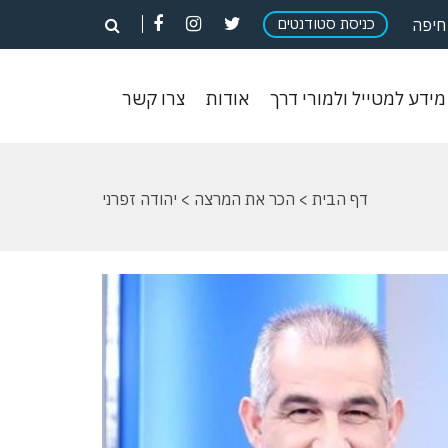
פתח
פתח
פתח
כניסת סטודנטים
פתח
חיפה
חיפוש
חיפוש
חיפוש
חיפוש
וש
מידע
אודות
צרו
מידע למטייל ולמורי דרך
אודות
צרו קשר
ון
למטייל
קשר
ולמורי
דרך
דף הבית
>
הכר את המרצה
> יהודה זפרני