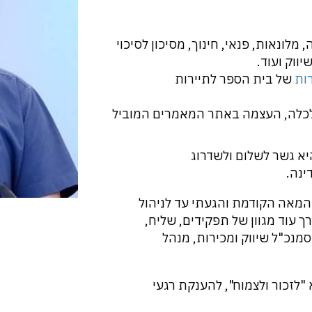
מלונאות, פנאי, חינוך, מסיכון לסיכוי
יווק ועוד.
רות
של בית הספר לתיירות
לכלה, העצמה באתר המאמרים המוביל
היא גשר לשלום ולשדרוג
ינה.
שליח באופיר טורס בשנות ה-80 של המאה הקודמת והגעתי עד לניהול
כחית ובדרך עוד מגוון של תפקידים, שליח,
סמנכ"ל שיווק ומכירות, מנהל
לזכור ולצמוח", להענקת רגעי