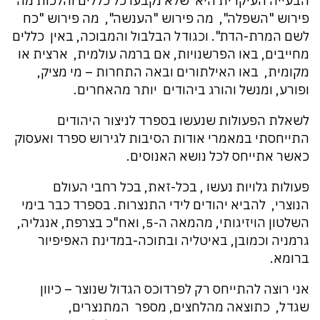
הבעייה העיקרית היא שלא נקבעו כל כללים והלכות מה
פירוש "השפלה", מה פירוש "הענשה", מה פירוש "כח
לשם המרת-הדת". וכגודל הבלבול והמבוכה, באין כללים
מחייבים, באו הפרשנויות, אם ברמה עולמית, ארצית או
מקומית, באו האילתורים ובאה התחרות – מי מציק,
ופורע, ומנשל והורג ביהודים יותר מהאחרים.
לשאלת הפעולות שנעשו בספרד לניצור היהודים
התייחסתי במאמרי אודות הסיבות לגירוש ספרד ואעסוק
כאשר אתייחס לכל נושא האנוסים.
פעולות גלויות נעשו , בכל-זאת, בכל רחבי העולם
הנוצרי, להביא יהודים לידי התנצרות. בספרד כבר בימי
השלטון הויזיגותי, מהמאה ה-5, ואח"כ בצרפת, אנגליה,
גרמניה וכמובן, באיטליה ובתוכה-במדינת האפיפיור
ברומא.
אני רוצה להתייחס רק לפרדוכס הגדול שנוצר – כיוון
שגדל, כתוצאה מהלחצים, מספר המתנצרים,