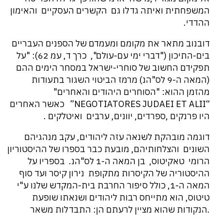
המשפחתית ואיתה גדלו גם הקשרים העסקיים והאימון
ההדדי.
דובנוב מתאר את מקומם ומעמדם של הספנים העבריים
בים-התיכון ("דברי ימי עם-עולם", כרך ד, עמ 62): "על
תפקידם החשוב של סוחרי-ישראל במסחר הימים ההם
(המאה ה-9 לס"הנ) מרמז הביטוי השגור בתעודות
מהזמן ההוא: "הסוחרים היהודים והאחרים"
“NEGOTIATORES JUDAEI ET ALII” כאשר האחרים
היו פרנקים ,ספרדים, יוונים, ערבים ואיטלקים .
דוגמה מובהקת לשנאה עזה ליהודים, עקב מנהגיהם
השונים והצלחותיהם, מובעת כבר בספרו של ההיסטוריון
הרומי טאקיטוס, בן המאה ה-1 לס"הנ. בספריו על
ההיסטוריה של הקיסרות מתקופת נירון קיסר ועד סוף
המאה ה-1, כולל סיפור החרבת בית-המקדש שלנו ע"י
טיטוס, הוא מתייחס רבות ליהודים ושנאתו שופעת
.הנקודות שהוא מציין לרעתם הן: התבדלות משאר