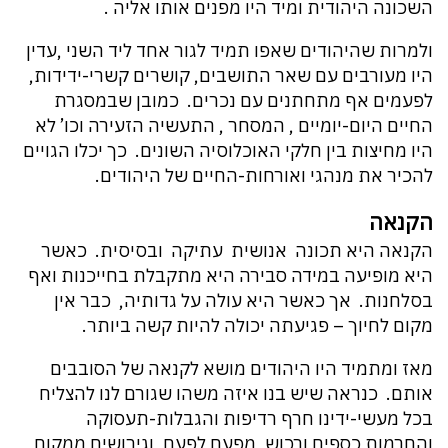
השכונה היהודית ומיד היו מפנים אותו אליה .
ולמרות שהיהודים שאפו תמיד לגור אחד ליד השני ,עדין
היו מעורבים עם שאר התושבים, קושרים קשרי-ידידות,
לפעמים אף מתחתנים עם נכרים. כמובן שבמסגרת
החיים היום-יומיים , המסחר , התעשיה הזעירה וכו’ לא
היו מחיצות בין חלקי האוכלוסיה השונים. כך יכלו הגויים
להכיר את מנהגי ואורחות-החיים של היהודים.
הקנאה
הקנאה היא תכונה אנושית עתיקה ובסיסית. כאשר
היא מופיעה במידה סבירה היא מתקבלת בחייכנות ואף
בסלחנות. אך כאשר היא עולה על גדותיה, כבר אין
מקום לחיוך – פגיעתה יכולה להיות קשה ביותר.
מאז ומתמיד היו היהודים מושא לקנאה של הסובבים
אותם. כנראה שיש בנו איזה משהו שגורם לנו להצליח
בכל מעשי-ידינו חרף רדיפות והגבלות-תעסוקה
והחרמות כספים ורכוש, מפעם לפעם, וגירושים ממקום