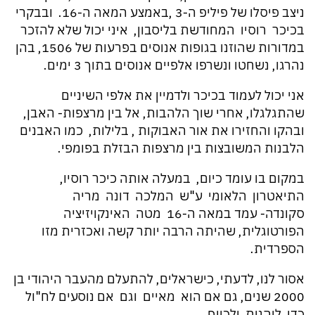
ניצב פיסלו של פיליפ ה-3 ,באמצע המאה ה-16. ובבקרי
בכיכר רוסיו המחודשת בליסבון, איני יכול שלא להזכר
במדורות שהוזנו בגופות אנוסים בפרעות של 1506, בהן
נהרגו, נשחטו ונשרפו אלפיים אנוסים בתוך 3 ימים.
אני יכול לעמוד בכיכר ולדמיין את אלפי השיניים
שהתגלגלו, אחרי שוך הלהבות, אל בין מרצפות- האבן,
ובהקו והחזירו את אור האבוקות , בלילות, כמו האבנים
הלבנות המשובצות בין מרצפות הבזלת בפומפי.
במקום בו עומד כיום, במעלה אותה כיכר רוסיו,
התיאטרון הלאומי ע"ש המלכה דונה מריה
סקונדה- עמד במאה ה-16 מטה האינקויזיציה
הפורטוגלית, שהיתה הרבה יותר קשה ואכזרית מזו
הספרדית.
אסור לנו, לדעתי, כישראלים, להתעלם מהעבר היהודי בן
2000 שנים, גם אם הוא מאיים וגם אם נוסעים לח"ול
כדי ליהנות ולכייף.