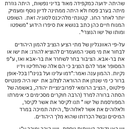
שהיתה ידועה כמקפידה מאוד בדיני נפשות, היתה גוזרת
מיתה בערב פסח ולא היתה ממתינה לדיון נוסף ומעמיק
יותר לאחר החג. קטונתי מלהיכנס לסוגיה זאת. השופט
המנוח חיים כהן כתב בנושא את סיפרו הידוע "משפטו
ומותו של ישו הנוצרי".
על-פי האוונגליון של מתי הציע הנציב להמון היהודים
לבחור את מי משני המועמדים להוציא להורג: את ישו או
את בר-אבא. הציבור בחר לשחרר את בר-אבא ואז, ע"פ
המסופר אמר להם הנציב כי הם אלה שהחליטו וידיו
נקיות. ההמון ענה ואמר:"דמו עלינו ועל בנינו"! בכל-אופן
ברור כי מי שנתן את ההוראה לצלוב את ישו היה פונטיוס
פילטוס , הנציב הרומאי לפרובינציית יהודה, באשמה של
הסתה ברורה למרד (הרבה חוקרים מסכימים כי אימרתו
המפורסמת של ישו " תנו לקיסר את אשר לקיסר,
ולאלוהים את אשר לאלוהים", היתה תמיכה במרד
המיסים ובשל הכרזתו שהוא מלך היהודים.
יש כאן נקודה בעייתית נוספת- ישו הוכר ומוכר ע"י