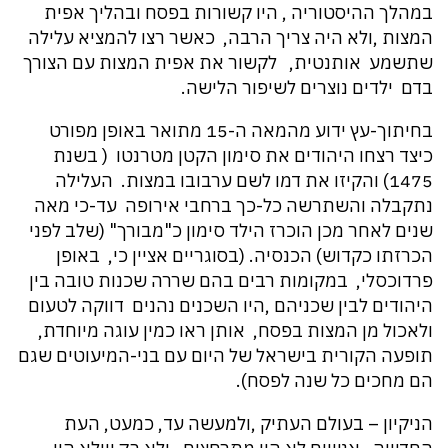
במהלך ההיסטוריה , היו קשורות בפסח ובהליך אפית
המצות ,ולא היה צריך הרבה, כאשר רצו להמציא עלילה
שתשמע אותנטית, לקשור את אפית המצות עם הצורך
בדם ילדים נוצרים לשיפור הלישה.
בחיתוך-עץ ידוע מהמאה ה-15 מתואר באופן מפורט
כיצד רצחו היהודים את סימון הקטן מטרנטו ( בשנת
1475) והקיזו את דמו לשם ערבובו במצות. העלילה
נתקבלה והשתרשה כל-כך ברחבי אירופה עד-כי מאה
שנים לאחר מכן הוכרז הילד סימון כ"מבורך" (שלב לפני
הכרזתו כקדוש) הכנסיה. (בסוגריים אציין כי, באופן
פרדוכסלי, במקומות רבים בהם שררה שכנות טובה בין
היהודים לבין שכניהם ,היו השכנים נהנים דווקה לטעום
ולאכול מן המצות בפסח, אותן ראו כמין עוגה מיוחדת,
תופעה הקורית בישראל של היום עם בני-המיעוטים שגם
הם מחכים כל שנה לפסח).
הניקיון – בעולם העתיק ,ולמעשה עד, כמעט, העת