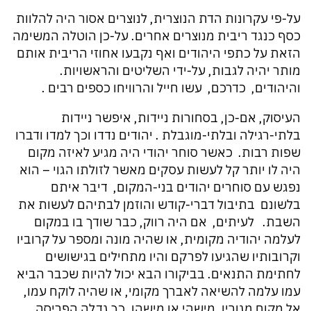
על-פי עקרונות הדת הנוצרית, לנוצרים אסור היה להלוות
כסף כנגד ריבית מנוצרים אחרים. על-כן הוטלה המשימה
הזאת על כתפי היהודים ואף נקבעו אחוזי הריבית אותם
מותר יהיה לגבות, על-ידי השליטים והראשויות.
והיהודים, כדרכם, עשו חייל והרוויחו כספים רבים .
העיסוק, אם-כן, בסחורות ניידות, איפשר ניידות
בלתי-רגילה ובלתי-מוגבלת . יהודים נדדו וכך למדו ודברו
שפות רבות. כאשר סוחר יהודי היה מגיע לאיזה מקום
היה לו יותר קל לעשות עסקים מאשר לזולתו הגוי – הוא
נפגש עם סוחרים יהודים בני-המקום, דיבר איתם
בלשונם בתיבול דברי-קודש והוזמן לבתיהם לעשות את
השבת. לעיתים, אם היה רווק, כבר שודך בו במקום
לעלמה יהודיה מקומית, או שהיה מונה ומספר על קרוביו
וקרובותיו שהגיעו לפרקם והיו מתחילים בגישושים
לחתימת התנאים. בביקורו הבא יכול להיות שכבר הביא
עמו עלמה להשיאה לאברך מקומי, או שהיה לוקח עמו,
אל מקום מגוריו ,מישהי או מישהו. כך גדלה הפריסה