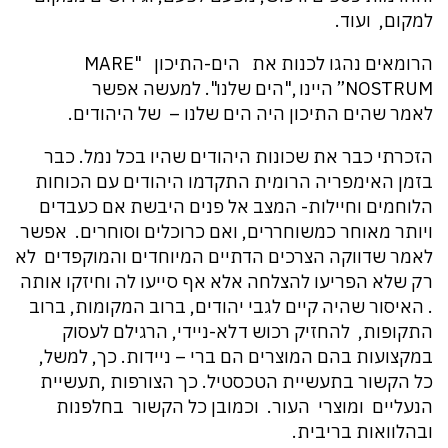
למקום, ועוד.
הרומאים נהגו לכנות את הים-התיכון "MARE
NOSTRUM” היינו ,"הים שלנו". למעשה אפשר
לאמר שהים התיכון היה הים שלנו – של היהודים.
הזכרתי כבר את שכונות היהודים שהיו בכל נמל. כבר
בזמן האימפריה הרומית התקדמו היהודים עם הכוחות
הלוחמים וחיילות- המצב אל פנים היבשת אם כעבדים
ויותר מאוחר כמשוחררים, ואם כרוכלים וסוחרים. אפשר
לאמר שדווקה הצרכים הדתיים המיוחדים והמוקפדים לא
רק שלא הפריעו להצלחה אלא אף סייעו לה וחיזקו אותה
. האיסור שהיה קיים לגבי יהודים, ברוב המקומות, ברוב
התקופות, להחזיק רכוש דלא-ניידי, הרגילם לעסוק
במקצועות בהם המוצרים הם ברי – ניידות. כך, למשל,
כל הקשור בתעשיית הטכסטיל. כך הצורפות ,תעשיית
הנעליים ומוצרי העור. וכמובן כל הקשור בחלפנות
ובהלוואות בריבית.