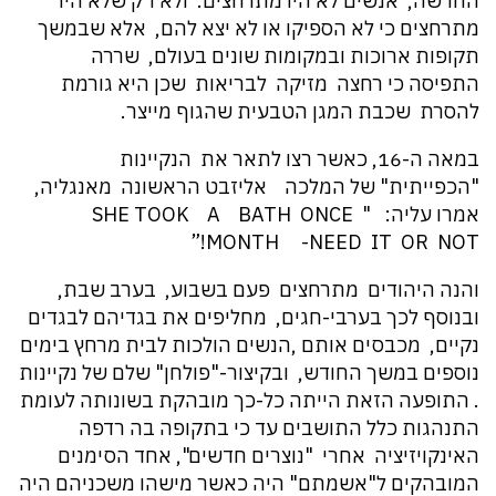
החדשה, אנשים לא היו מתרחצים. ולא רק שלא היו
מתרחצים כי לא הספיקו או לא יצא להם, אלא שבמשך
תקופות ארוכות ובמקומות שונים בעולם, שררה
התפיסה כי רחצה מזיקה לבריאות שכן היא גורמת
להסרת שכבת המגן הטבעית שהגוף מייצר.
במאה ה-16, כאשר רצו לתאר את הנקיינות
"הכפייתית" של המלכה אליזבט הראשונה מאנגליה,
אמרו עליה: " SHE TOOK A BATH ONCE
MONTH -NEED IT OR NOT!”
והנה היהודים מתרחצים פעם בשבוע, בערב שבת,
ובנוסף לכך בערבי-חגים, מחליפים את בגדיהם לבגדים
נקיים, מכבסים אותם ,הנשים הולכות לבית מרחץ בימים
נוספים במשך החודש, ובקיצור-"פולחן" שלם של נקיינות
. התופעה הזאת הייתה כל-כך מובהקת בשונותה לעומת
התנהגות כלל התושבים עד כי בתקופה בה רדפה
האינקויזיציה אחרי "נוצרים חדשים", אחד הסימנים
המובהקים ל"אשמתם" היה כאשר מישהו משכניהם היה