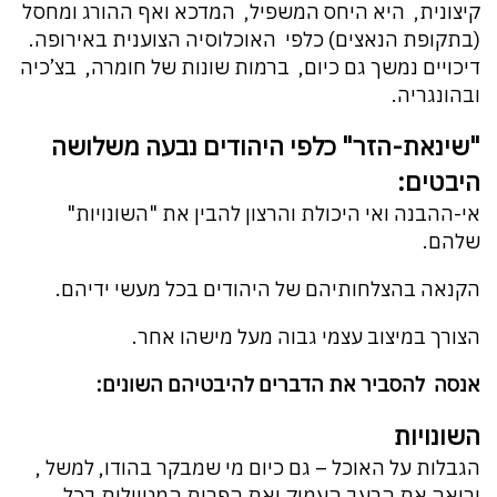
קיצונית, היא היחס המשפיל, המדכא ואף ההורג ומחסל
(בתקופת הנאצים) כלפי האוכלוסיה הצוענית באירופה.
דיכויים נמשך גם כיום, ברמות שונות של חומרה, בצ’כיה
ובהונגריה.
"שינאת-הזר" כלפי היהודים נבעה משלושה
היבטים:
אי-ההבנה ואי היכולת והרצון להבין את "השונויות"
שלהם.
הקנאה בהצלחותיהם של היהודים בכל מעשי ידיהם.
הצורך במיצוב עצמי גבוה מעל מישהו אחר.
אנסה להסביר את הדברים להיבטיהם השונים:
השונויות
הגבלות על האוכל – גם כיום מי שמבקר בהודו, למשל ,
ורואה את הרעב העמוק ואת הפרות המטיילות בכל