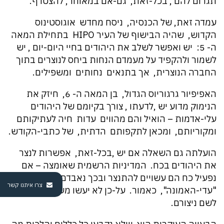
תגרום להם , בכל-זאת, גם-אם במאוחר, להצטרף.
עמדה זאת, של הכנסיה, ניסח מחדש אוגוסטינוס
הקדוש, שהיה הבישוף של העיר HIPO בתחילת המאה
ה- 5: יש ואפשר לשלב את היהודים בחיי היום-יום , יש
לשמור ולהקפיד על מעמדם הנחות ביחס לנוצרים בתוך
החברה הנוצרית, אך בתנאים נחותים ומשפילים.
האפיפיור גרגוריוס הגדול, בן המאה ה- 6, חיזק את
הנימוק מדוע יש ,לדעתו , צורך בקיומם של היהודים
עלי-אדמות – הואיל והם מהווים עדות חיה לעתיקותם
ומקוריותם, ומכאן לתקפותם הדתית, של כתבי-הקודש.
הועלתה גם השאלה אם יש ,בכל-זאת, אפשרות לנצר
את היהודים בכח. המדיניות הרשמית שאומצה – אם
נפעיל כח הם עשויים להתנצר ובכך נאבדם בתור
צרו איתנו קשר
"עדי-האמונה", כאמור. על-כן לא יעשו מעשים ישירים
לשם ניצורם.