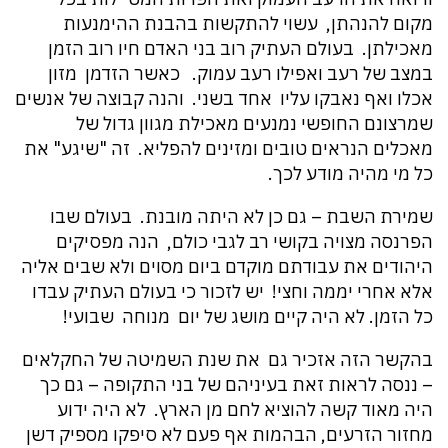
מקום להנהתן, עשוי להתקשות בהבנת ההימנעות
מאכילתן. בעולם העתיק רוב בני האדם חיו רוב הזמן
במצב של רעב ואפילו רעב עמוק. כאשר הזדמן מזון
אכלו ואף נאבקו עליו אחד בשני. והנה קבוצה של אנשים
שמרצונם החופשי נמנעים מאכילת מגוון גדול של
מאכלים הנראים טובים ומזינים להפליא. זה "שיגע" את
כל מי מהיה מודע לכך.
שמירת השבת – גם כן לא היתה מובנת. בעולם שבו
הפרנסה מצויה בקושי רב לגבי כולם, הנה מפסיקים
היהודים את עבודתם מוקדם ביום מסוים ולא שבים אליה
אלא אחרי יממה וחצי! יש לזכור כי בעולם העתיק עבדו
כל הזמן. לא היה קיים מושג של יום מנוחה שבועי!
בהקשר הזה אזכיר גם את שנת השמיטה של החקלאים
– ננסה לראות זאת בעיניהם של בני התקופה – גם כך
היה מאוד קשה להוציא לחם מן הארץ. לא היה ידוע
מחזור הזרעים, הבהמות אף פעם לא סיפקו מספיק דשן