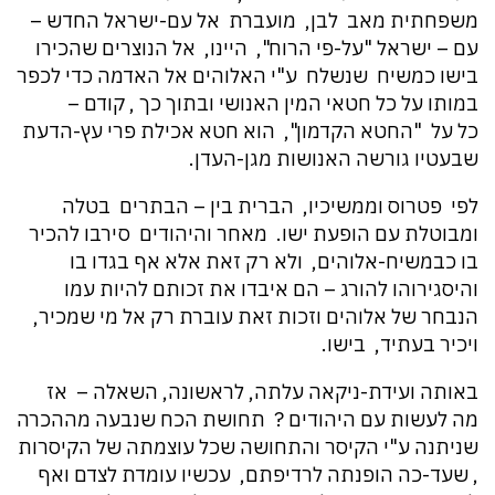
משפחתית מאב לבן, מועברת אל עם-ישראל החדש –
עם – ישראל "על-פי הרוח", היינו, אל הנוצרים שהכירו
בישו כמשיח שנשלח ע"י האלוהים אל האדמה כדי לכפר
במותו על כל חטאי המין האנושי ובתוך כך , קודם –
כל על "החטא הקדמון", הוא חטא אכילת פרי עץ-הדעת
שבעטיו גורשה האנושות מגן-העדן.
לפי פטרוס וממשיכיו, הברית בין – הבתרים בטלה
ומבוטלת עם הופעת ישו. מאחר והיהודים סירבו להכיר
בו כבמשיח-אלוהים, ולא רק זאת אלא אף בגדו בו
והיסגירוהו להורג – הם איבדו את זכותם להיות עמו
הנבחר של אלוהים וזכות זאת עוברת רק אל מי שמכיר,
ויכיר בעתיד, בישו.
באותה ועידת-ניקאה עלתה, לראשונה, השאלה – אז
מה לעשות עם היהודים ? תחושת הכח שנבעה מההכרה
שניתנה ע"י הקיסר והתחושה שכל עוצמתה של הקיסרות
, שעד-כה הופנתה לרדיפתם, עכשיו עומדת לצדם ואף