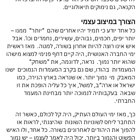
הקנאה, גם נימוקים תיאולוגיים.
הצורך במיצוב עצמי
כל אחד יודע כי תמיד יהיו אחרים שהם "יותר" ממנו –
יותר יפים, חכמים, גבוהים, עשירים, נחמדים וכו’. אבל
איש אינו רוצה להיות אחרון בשורה, למטה. מאז ראשית
ימי החברה האנושית, היה קיים דחף פנימי למצוא מישהו
שהוא יותר נמוך. נראה, לדוגמה, את "משחק"
המעמדות בהודו, שם גם בקרב המעמדות הנמוכים ישנו
המאבק מי נמוך יותר. או שנראה בארץ הגירה, כמו
ישראל או ארה"ב, למשל, איך כל עליה הופכת את זו
שבאה בעקבותיה לנמוכה יותר מבחינת המעמד
החברתי.
כך, מאז ימי העולם העתיק, היה קל לכולם, כאשר זה
התחבר ליחס לשונויות השונות שהיצגתי, לראות או
להפוך את היהודים לאחרונים בשורה. כל אחד, ולו האיש
הפשוט והנמוך ביותר, יכול היה לאמר לעצמו – יש נמוך