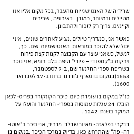
שרידיה של האנטישמיות מהעבר, בכל מקום אליו אנו
מטיילים ובמיוחד, כמובן, באירופה , שרירים
וקיימים. צריך רק לזכור ולהתבונן.
כאשר אני, כמדריך טיולים ,מגיע לאתרים שונים, איני
יכול שלא להזכר במוראות האנטישמיות שם. כך,
למשל, כשאני עוצר עם הקבוצה לקנות קצת פירות
וירקות ב"קמפו די – פיורי" היפה בלב רומא, אני נזכר
בשריפת ספרי התלמוד שם, ב-9 לספטמבר,
1553(במקום בו נשרף ג’ורדנו ברונו ב-17 לפברואר
1600).
כנ"ל במקום בו עומדת כיום כיכר הקונקורד בפריס- לכאן
הובלו 24 עגלות עמוסות בספרי- התלמוד והועלו על
המוקד בשנת 1242 .
בבקרי בפלאזה- מאיור שבלב מדריד, אני נזכר ב"אוטו-
דה- פה" שהתרחש כאן, בדיוק במרכז הכיכר ,במקום בו