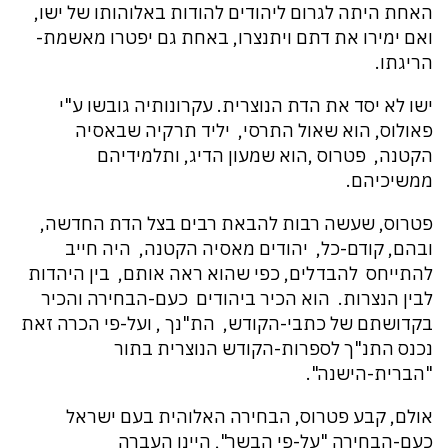
האחת היתה לגרום ליהודים להודות באלוהותו של ישו,
ואם ימירו את דתם ויתנצרו, באחת גם יפטרו מאשמת-
הריגתו.
ישו לא יסד את הדת הנוצרית. עקרונותיה גובשו ע"י
פאולוס, הוא שאול התרסי, יליד תרקיה שבאסיה
הקטנה, פטרוס ,הוא שמעון הדיג, ותלמידיהם
ממשיכיהם.
פטרוס, שעשה רבות להבאת רבים בצל הדת החדשה,
ובהם, קודם-כל, יהודים מאסיה הקטנה, היה חייב
להתייחס להבדלים, כפי שהוא ראה אותם, בין היהדות
לבין הנצרות. הוא הכיר ביהודים כעם-הבחירה והכיר
בקדושתם של כתבי-הקודש, הת"נך , ועל-פי הכרה זאת
נכנס התנ"ך לספרות-הקודש הנוצרית בתור
"הברית-הישנה".
אולם, קבע פטרוס, הבחירה האלוהית בעם ישראל
כעם-הבחירה "על-פי הבשר", היינו העברה