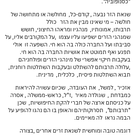
"כסנופוביה".
שנאת הזר נבעה , קודם-כל, מחולשה או מתחושה של
חולשה – מי שאינו מבין את הזר כולל
תרבותו, אמונותיו, מנהגיו ומראהו החיצוני, חושש
שמנהגי הזרים ישפיעו עליו עצמו ,על המקורבים אליו, על
סביבתו ועל החברה כולה בה הוא חי. השפעה זו אולי
תפגע ואף תמוטט את אושיות החברה בה הוא חי.
בעקבות חיקוי אפשרי של מינהגי הזרים ופולחניהם
,עלולה תרבותם להשתלט ובעקבות השתלטות רוחנית,
תבוא השתלטות פיסית, כלכלית, מדינית.
אזכיר , למשל, את העובדה, שכיום עשויה להיראות
כמבדחת , שגולדה מאיר ,ז"ל, כראש-ממשלה , אסרה
על כניסתם ארצה של חברי להקת החיפושיות, שכן
"תרבותם", תסרוקותיהם והאופן בו הם נהגו להופיע על
הבמה נראו לה מאיימים.
דוגמה טובה ומוחשית לשנאת זרים אחרים ,בצורה