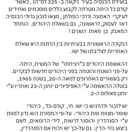
בועידת הכנסיה בעיר ניקאה ב- 325 לס"הנ , כאשר
קודם כל היתה מטרתה לקבוע כללים מוסכמים ואחידים
לעיקרי האמונה ודרכי הפולחן , מצאו לנכון גדולי הכנסיה
דאז לעסוק, לראשונה, גם בשאלת היהודים. הותחל
המאבק בן מאות השנים !
הנקודה הראשונית בבעיתיות בין הדתות היא שאלת
האחריות לצליבתו של ישו.
ההאשמת היהודים ב"רציחתו" של המשיח, היתה
על-פני השטח והוטחה בפני היהודים חדשות לבקרים.
רק בעשורים האחרונים למאה ה-20, בשנת 1965,
בוטלה ההאשמה ע"י האפיפיורים יוחנן ה-23 ואחריו ע"י
יוחנן פאולוס ה-2.
יש לזכור ולהדגיש כי ישו חי, קודם-כל , כיהודי
שומר-מצוות ומת כיהודי. על-פי המסורת הוא נדון למוות
ע"י הסנהדרין והוסגר לרשות, לידי הרומאים, לשם
ביצוע גזר-הדין. גם על-כך יש ויכוח אם הסנהדרין,