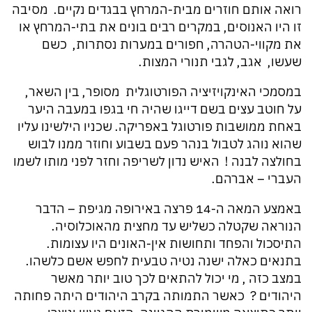
רואה אותם חוזרים מבית-המרחץ בבגדים נקיים. מסיבה
זו היו האנוסים, במקרים רבים בונים את בתי-המרחץ או
את מקווי-הטהרה, חפורים במערות נסתרות, כשם
שעשו, אגב, לגבי תנורי המצות.
במסמכי האינקויזיציה הפורטוגלית מסופר, בין השאר,
על חוטב עצים בשם דייגו שהיה חי בגפו במעבה היער
באחת ממושבות פורטוגל באפריקה. שכניו הילשינו עליו
שהוא נוהג לטבול בנהר פעם בשבוע וחוזר ממנו לבוש
בחולצה לבנה ! האיש נדון לשריפה וחזר לפני מותו לשמו
העברי – אברהם.
באמצע המאה ה-14 פרצה באירופה מגיפת – הדבר
הנוראה שקטלה כשליש עד מחצית מהאוכלוסיה.
התיסכול והפחד ותחושות אין-האונים היו עצומות.
בתנאים כאלה ישנה נטיה טבעית לחפש אשם כלשהו.
במצב כזה , מי יכול להתאים לכך טוב יותר מאשר
היהודים ? כאשר התמותה בקרב היהודים היתה פחותה