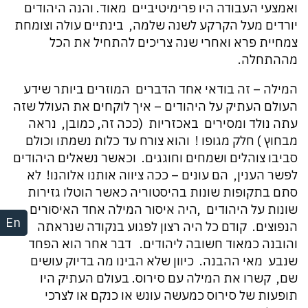
ואמצעי העבודה היו פרימיטיביים מאוד. והנה היהודים
יורדים מעל הקרקע לשנה שלמה, בינתיים עולה וצומחת
צמחיית פרא ואחרי שנה צריכים להתחיל את הכל
מההתחלה.
המילה – זה בודאי אחד הדברים המוזרים ביותר שידע
העולם העתיק על היהודים – איך לוקחים את העולל שזה
עתה נולד ומסירים באכזריות (ככה זה, כמובן, נראה
מבחוץ ) חלק מגופו ! והוא צורח עד כלות נשמתו וכולם
סביבו צוהלים ושמחים וחוגגים. וכאשר נשאלים היהודים
לפשר הענין, הם עונים – ככה ציווה אותנו אלוהנו! לא
סתם בתקופות שונות בהיסטוריה כאשר הוטלו גזירות
שונות על היהודים ,היה איסור המילה אחד האיסורים
En
הנפוצים. קודם כל היה רצון לפגוע בנקודה שנראתה
והובנה כמאוד חשובה ליהודים. דבר אחר הוא הפחד
שנבע מאי ההבנה. כיוון שלא הבינו מה בדיוק עושים
שם, קשרו את המילה עם סירוס. בעולם העתיק היו
תופעות של סירוס כמעשה עונש או כנקם או לצרכי