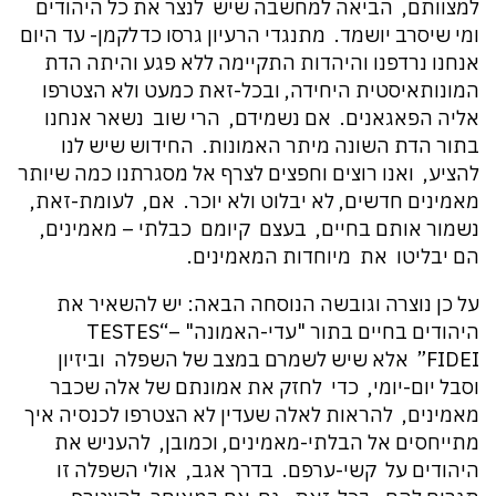
למצוותם, הביאה למחשבה שיש לנצר את כל היהודים
ומי שיסרב יושמד. מתנגדי הרעיון גרסו כדלקמן- עד היום
אנחנו נרדפנו והיהדות התקיימה ללא פגע והיתה הדת
המונותאיסטית היחידה, ובכל-זאת כמעט ולא הצטרפו
אליה הפאגאנים. אם נשמידם, הרי שוב נשאר אנחנו
בתור הדת השונה מיתר האמונות. החידוש שיש לנו
להציע, ואנו רוצים וחפצים לצרף אל מסגרתנו כמה שיותר
מאמינים חדשים, לא יבלוט ולא יוכר. אם, לעומת-זאת,
נשמור אותם בחיים, בעצם קיומם כבלתי – מאמינים,
הם יבליטו את מיוחדות המאמינים.
על כן נוצרה וגובשה הנוסחה הבאה: יש להשאיר את
היהודים בחיים בתור "עדי-האמונה" –“TESTES
FIDEI” אלא שיש לשמרם במצב של השפלה וביזיון
וסבל יום-יומי, כדי לחזק את אמונתם של אלה שכבר
מאמינים, להראות לאלה שעדין לא הצטרפו לכנסיה איך
מתייחסים אל הבלתי-מאמינים, וכמובן, להעניש את
היהודים על קשי-ערפם. בדרך אגב, אולי השפלה זו