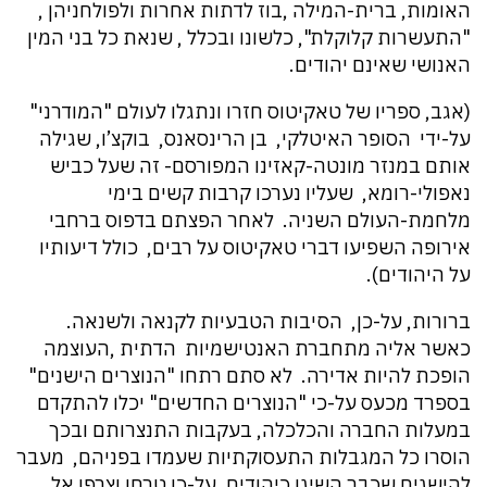
האומות, ברית-המילה ,בוז לדתות אחרות ולפולחניהן ,
"התעשרות קלוקלת", כלשונו ובכלל , שנאת כל בני המין
האנושי שאינם יהודים.
(אגב, ספריו של טאקיטוס חזרו ונתגלו לעולם "המודרני"
על-ידי הסופר האיטלקי, בן הרינסאנס, בוקצ’ו, שגילה
אותם במנזר מונטה-קאזינו המפורסם- זה שעל כביש
נאפולי-רומא, שעליו נערכו קרבות קשים בימי
מלחמת-העולם השניה. לאחר הפצתם בדפוס ברחבי
אירופה השפיעו דברי טאקיטוס על רבים, כולל דיעותיו
על היהודים).
ברורות, על-כן, הסיבות הטבעיות לקנאה ולשנאה.
כאשר אליה מתחברת האנטישמיות הדתית ,העוצמה
הופכת להיות אדירה. לא סתם רתחו "הנוצרים הישנים"
בספרד מכעס על-כי "הנוצרים החדשים" יכלו להתקדם
במעלות החברה והכלכלה, בעקבות התנצרותם ובכך
הוסרו כל המגבלות התעסוקתיות שעמדו בפניהם, מעבר
להישגים שכבר השיגו כיהודים. על-כן טרחו וצרפו אל