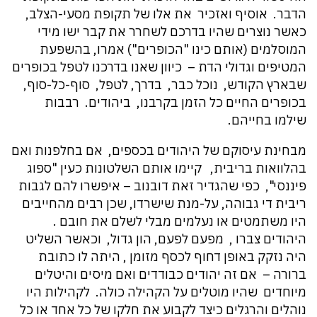
הדבר. אוסיף ואזכיר את אלו של תקופת מסעי-הצלב,
כאשר נוצרים שהיו בדרכם לשחרר את קבר ישו מידי
המוסלמים (אותם כינו "הכופרים") אמרו, בהשפעת
המטיפים וגדולי הדת – כיוון שאנו בדרכנו לטפל בכופרים
שבארץ הקודש, נוכל כבר, בדרך, לטפל, סוף-כל-סוף,
בכופרים החיים כל הזמן בקרבנו, ביהודים. רבבות
שילמו בחייהם.
מבחינת עיסוקם של היהודים בכספים, אם בחלפנות ואם
בהלוואות בריבית, קיימו אותם השלטונות כעין "ספוג
פיננסי", כפי שהגדיר זאת דובנוב – איפשרו להם לגבות
ריבית די גבוהה, על-מנת שישרדו, שכן רבים מהחייבים
היו משתמטים או נעלמים מבלי לשלם את חובם .
היהודים צברו , מפעם לפעם, הון גדול, וכאשר השליט
היה נזקק באופן דחוף לכסף מזומן , היתה לו כתובת
ברורה – אם זה יהודים כבודדים ואם מיסים והיטלים
מיוחדים שהיו מוטלים על הקהילה כולה. לקהילות היו
נוהלים והרגלים כיצד לקבוע את חלקו של כל אחד או כל