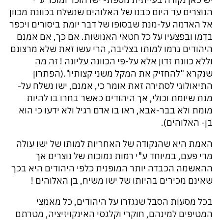
הנוצרים עד היום כבנו של האלוהים שנשלח בכוונת מכוון
אל האדמה על-מנת שבסופו של דבר יומת ביסורים ויכפר
בדמו ובפצעיו על כל חטאי האנושות. אם כך, אם אמנם
היהודים גרמו למותו בצליבה, הרי עשו זאת שלא מרצונם
וללא כוונת זדון אלא על-פי הכוונה עליונה ! זה מה
שנקרא "להחזיק את המקל משני קצותיו".(הפתרון
התיאולוגי לסתירה זאת אומר כי, אמנם, ישו נשלח על-
מנת שיומת וכולי, אך היהודים כאשר בחרו בו להיות
מומת ולא בבר-אבא, ראו בו אדם רגיל ולא ידעו כי הוא
בן- האלוהים).
האמת היא שהנקודה של האחריות למותו של ישו עולה
מדי פעם, במיוחד ע"י רמות נמוכות של נוצרים אך
ההאשמה הכבדה יותר המופנית כלפי היהודים היא בכך
שאינם מכירים בהיותו של ישו משיח, בן האלוהים !
בכל מסעות הסבל שנגזרו על היהודים, כל מאמצי
המטיפים למינהם, חוקרי וקלגסי האינקויזיציה, מטרתם