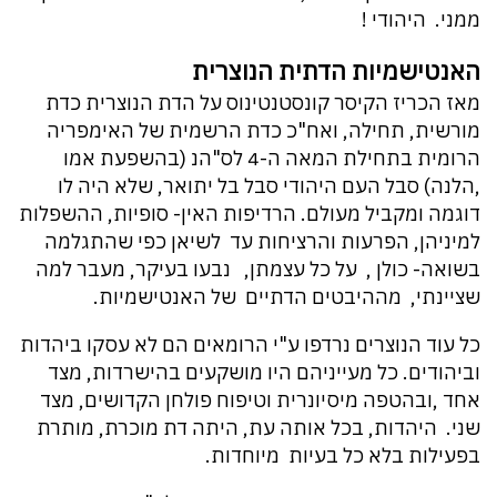
ממני. היהודי !
האנטישמיות הדתית הנוצרית
מאז הכריז הקיסר קונסטנטינוס על הדת הנוצרית כדת
מורשית, תחילה, ואח"כ כדת הרשמית של האימפריה
הרומית בתחילת המאה ה-4 לס"הנ (בהשפעת אמו
,הלנה) סבל העם היהודי סבל בל יתואר, שלא היה לו
דוגמה ומקביל מעולם. הרדיפות האין- סופיות, ההשפלות
למיניהן, הפרעות והרציחות עד לשיאן כפי שהתגלמה
בשואה- כולן , על כל עצמתן, נבעו בעיקר, מעבר למה
שציינתי, מההיבטים הדתיים של האנטישמיות.
כל עוד הנוצרים נרדפו ע"י הרומאים הם לא עסקו ביהדות
וביהודים. כל מעייניהם היו מושקעים בהישרדות, מצד
אחד ,ובהטפה מיסיונרית וטיפוח פולחן הקדושים, מצד
שני. היהדות, בכל אותה עת, היתה דת מוכרת, מותרת
בפעילות בלא כל בעיות מיוחדות.