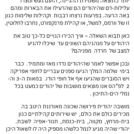
יותר כתוצאה משמירת ההגיינה, הזעם געש ונוצרו
עלילות-דם שהיהודים הם שהרעילו את הבארות ומהם
באה הרעה. בפרעות נרצחו רבבות וקהילות שלימות כגון
זו של וורמס, למשל, או קהילת פרנקפורט, נחרבו לחלוטין.
כאן תבוא השאלה – איך הכירו הגויים כל-כך טוב את
היהודים על מנהגיהם השונים עד שיכלו להגיע
למצב של חרדה מפניהם?
ובכן אפשר לאמר שהיהודים נדדו מאז ומתמיד. כבר
בימי שלמה המלך הגיעו ספנים עבריים לחופי אפריקה
ויש הסוברים שהגיעו אף אל חופי הודו. במאות ה-3 וה-
2 לפ"הס אנו מוצאים מושבות של יהודים כמעט בכל
נמלי הים-התיכון .
מושבה יהודית פירושה שכונה מאורגנת היטב בה
מכירים כולם את כולם, יש שירותים קהילתיים כגון
בית-מרחץ, מקווה, בית-כנסת, תנור-אפיה לשבת.
יהודי שהיה מגיע לנמל כלשהו מספיק היה לו לשאול היכן