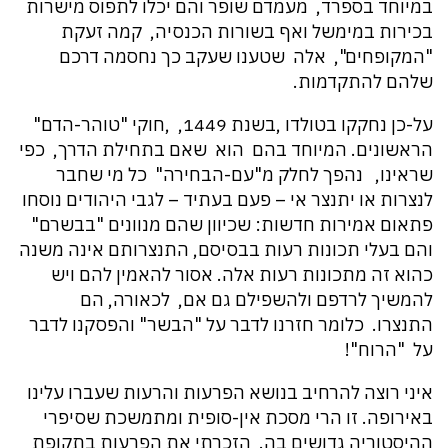
במיוחד בספרד, מעמדם שופר והם יכלו לתפוס מישרות
בכירות במימשל ואף בשורות הכנסיה, קמה זעקת
"המקופחים", אלה שטענו שעקב כך נחסמה דרכם
שלהם להתקדמות.
על-כן נחקקו בטולדו ,בשנת 1449, ,חוקי "טוהר-הדם"
הראשונים. המיוחד בהם הוא שאם בתחילת הדרך, כפי
שראינו, נהפך לחלק מ"עם-הבחירה" כל מי שחבר
לנצרות או יתנצר אי – פעם בעתיד – לגבי היהודים נוסחו
פתאום אמירות חדשות: שכיוון שהם מנוונים "בבשרם"
והם בעלי תכונות רעות בבסיסם, התנצרותם אינה משנה
כהוא זה מתכונות רעות אלה. אסור להאמין להם ויש
להמשיך לרדפם ולהשפילם גם אם, לכאורה, הם
התנצרו. כלומר חזרנו לדבר על "הבשר" והפסקנו לדבר
על "הרוח"!
איני רוצה להרחיב בנושא הפרעות והרעות שעברו עלינו
באירופה. זו הרי מסכת אין-סופית ומתמשכת שסיפרי
ההיסטוריה גדושים בה. הזכרתי את הפרעות בתקופת