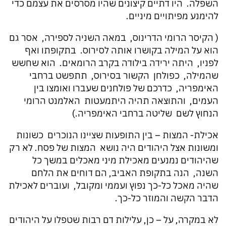
השפלה. היו דתיים קיצונים שהיו מסרסים את עצמם כדי
להימנע מפיתויים מיניים.
( הקיסר הרומי הדרינוס, במאה השניה לספירה, אסר גם
הוא על המילה בקושרו אותה לסירוס. בתקופתו ואף
לפניו, היתה ירידה בילודה בקרב הרומאים. הוא שחשש
שהמילה, כפולחן הקשור בסירוס, תתפשט ברחבי
האימפריה, כדרכם של פולחנים שעברו ואומצו בין
העמים, והתוצאה תהיה היתמעטות האלמנט הרומי
הנחוץ לשם שליטה ברחבי האימפריה.)
אכילת- המצות – בין התופעות שציינו הנוכרים כשונות
ומשונות אצל היהודים היה נושא המצות של פסח. לא רק
שהיהודים נמנעים מאכילת מיני מאכלים במשך כל
השנה, הנה בתקופת האביב, הם דוחים את הלחם
שהיה מאכל כל-כך נפוץ ועממי ומקובל, ועוברים לאכילת
הדבר הקשה והמוזר כל-כך.
לא במקרה, על – כן, עלילות דם רבות שטפלו על היהודים