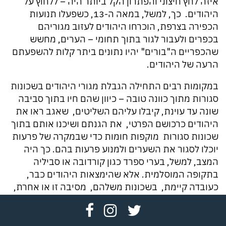
איזה לחץ חיצוני והפתרון הקל ביותר היה – ללחוץ על
היהודים. כך, למשל, במאה ה-13, כשפעלו תנועות
הכפירה בצרפת, הוכרחו היהודים לעזוב מגוריהם
בכפרים ולעבור לגור בתוך תחומי – הערים, מחשש
שהכפריים ה"בורים" יהיו נתונים ביתר קלות להשפעתם
הרעה של היהודים.
במקומות רבים התחילה הגבלת מגורי היהודים בשכונות
סגורות מתוך כוונה טובה – כיוון שהם חיו בתוך סביבה
שונה עד עוינת, קיבלו עליהם השליטים, שאגב ראו את
היהודים כרכושם הפרטי, את הגנתם ושיכנו אותם בתוך
שכונות סגורות מוקפות חומות כדי שבמקרה של פרעות
יוכלו לסגור את השערים ולמנוע פרעות בהם. כך היה
המצב, למשל, בערי ספרד כגון קורדובה או סביליה
בתקופה המוסלמית. אלא שהימצאות היהודים כבר,
כעובדה קיימת, בשכונות משלהם, מסיבה זו או אחרת,
היוותה בסיס לסגירתם בשכונות אלה בכפיה.
פתח
פתח
פתח
במאה ה-16 ,בתקופת "הקונטר-רפורמציה" (המאבק