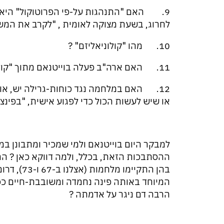
9. האם "התנהגות על-פי הפרוטוקול" היא ה
לחרוג, בשעת מצוקה לאומית , "לקרב את המשק
10. מהו "קולוניאליזם" ?
11. האם ארה"ב פעלה בוייטנאם מתוך "קולוניאליזם " ?
12. האם במלחמה נגד כוחות-גרילה יש, או 
או שיש לעשות הכול כדי לפגוע אישית, "בפינ
למבקר היום בוייטנאם ולמי שמכיר ומתבונן ב
ההסתבכות הזאת, בכלל, ולמה דווקא כאן ? הר
בהן התקיימו
המיוחד באותה פינה נחמדה ומשובבת-חיים כפי
הרבה דם ניגר על אדמתה ?