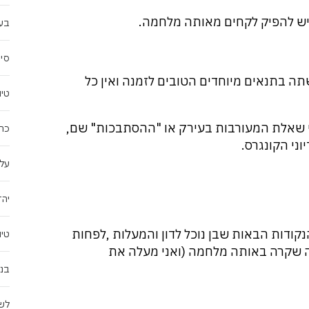
ויש להפיק לקחים מאותה מלחמה.
בעק
סין
שתה בתנאים מיוחדים הטובים לזמנה ואין כל
טיו
י שאלת המעורבות בעירק או "ההסתבכות" שם,
כרי
ני הקונגרס.
עלי
יהד
הנקודות הבאות שבן נוכל לדון והמעלות ,לפחות
טיו
ה שקרה באותה מלחמה (ואני מעלה את
בני
לשו