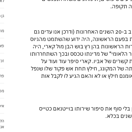
לאן 
ה תקופה.
גן 
מוז
המלחמה עלתה אף בבחירות לנשיאות בארה"ב ב-20 השנים האחרונות (ודרכן אנו עדים גם
ות בפעם הראשונה, היה ידוע שהשתמט מהגיוס
ות הראשונות בהן רץ בוש הבן מול קארי, היה
פור
ר הלאומי" של מדינתו טכסס ובכך השתחררותו
קשרים של אביו. קארי סיפר עוד ועוד על
זנז
תה של המקונג, חילץ תחת אש פקוד שלו שנפל
נם חילץ או לא והאם הגיע לו לקבל אות
פרו
מסו
איס
לי סוף את סיפור שירותו בוייטנאם כטייס
שנים בכלא.
אנג