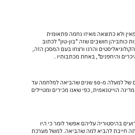
מאין ולא כתוצאה מאיזו גחמה פתאומית
 כותביהן חושבים שזה "בון-טון" לכתוב
קולוניאליסטים והרגו ורצחו בעם המסכן הזה,
יכרים והיחפנים", באחת מכתבותיו .
אני רוצה לתאר במאמר זה השתלשלות-עניינים של למעלה מ-50 שנים שהביאה למלחמה עד
ה של המדינה הוייטנאמית, כפי שאנו מכירים ומטיילים
ועים בהיסטוריה עליהם אפשר לומר כי היו
יתה חייבת להביא למה שהביאה. למשל מערכת