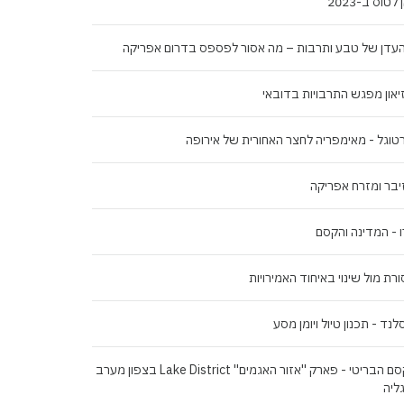
לטוס ב-2023
העדן של טבע ותרבות – מה אסור לפספס בדרום אפריקה
יאון מפגש התרבויות בדובאי
טוגל - מאימפריה לחצר האחורית של אירופה
יבר ומזרח אפריקה
 - המדינה והקסם
רת מול שינוי באיחוד האמירויות
לנד - תכנון טיול ויומן מסע
הקסם הבריטי - פארק ''אזור האגמים'' Lake District בצפון מערב
ליה