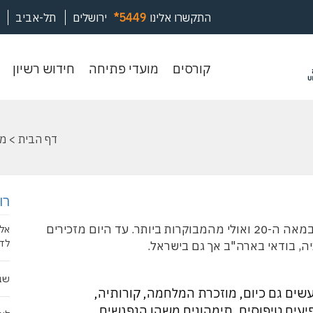
התקשרו אלינו
*5449
ירושלים
תל-אביב
קורסים
מועדי
חיד
קורסים
מועדי פתיחה
חידוש רשיון
פתיחה
רשי
דף הבית
>
מי
רו
אחת המלחמות הידועות והמדוברות, עדיין כיום, במאה ה-20 ואולי מהמבוקרות ביותר. עד היום מזכירים
אלב
לדע
ה, בודאי בארה"ב אך גם בישראל.
שבו
עשים גם כיום, מוזכרת המלחמה, קורותיה,
פיעים טיפוסים, תימהונים משהו הנפגשים