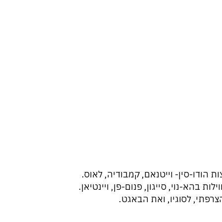
הודו-סין- וייטנאם, קמבודיה, לאוס.
ת בהא-נוי, סייגון, פנום-פן, ויינטיאן.
פתי, לסוגיו, ואת הבאגט.