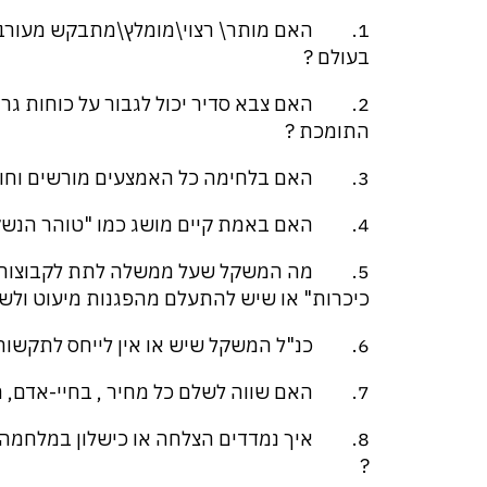
1. האם מותר\ רצוי\מומלץ\מתבקש מעורבו
בעולם ?
2. האם צבא סדיר יכול לגבור על כוחות גרי
התומכת ?
3. האם בלחימה כל האמצעים מורשים וחוקיים ?
4. האם באמת קיים מושג כמו "טוהר הנשק" ?
5. מה המשקל שעל ממשלה לתת לקבוצות לחץ
כיכרות" או שיש להתעלם מהפגנות מיעוט ולשקול
6. כנ"ל המשקל שיש או אין לייחס לתקשורת .
7. האם שווה לשלם כל מחיר , בחיי-אדם, משאבים כספיים וכו'- כדי לנצח במלחמה?
8. איך נמדדים הצלחה או כישלון במלחמה 
?