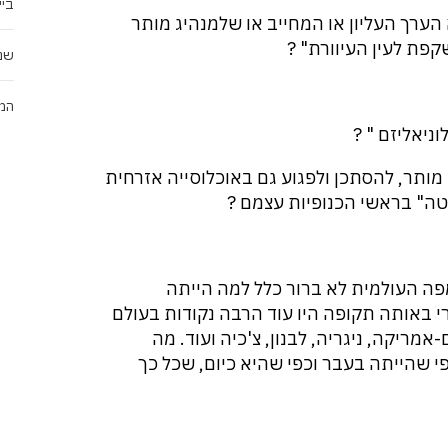
ביי
ערך העליון או המחייב או שלמנהיג מותר
פת לעין העיוורת" ?
שנות 
המק
מותר, להסתכן ולפגוע גם באוכלוסייה אזרחית
צטה" בראשי הכנופיות עצמם ?
מפה העולמית לא ברור כלל למה הייתה
י באותה תקופה היו עוד הרבה נקודות בעולם
 מלחמות (אצלנו ב-67 ו-73), דרום-אמריקה, ניגריה, לבנון, צ'כיה ועוד. מה
 שהייתה בעבר וכפי שהיא כיום, שכל כך