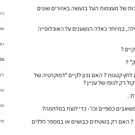
ת של מעצמות העל בנעשה באזורים שונים
גיר
לה, במיוחד כאלה הנשענים על האוכלוסייה
אול
ראש
מלח
 קטנות ? האם נכון לקיים "דמוקרטיה של
ז'א
 רק לגופו של עניין ?
סרט
סרט
? האם רק בשטחים כבושים או במספר חללים
סרט