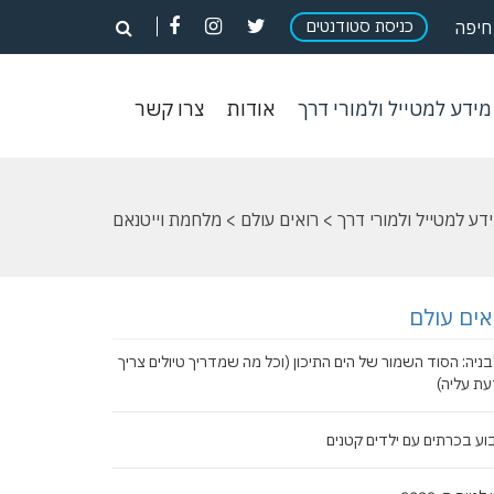
פתח
פתח
פתח
כניסת סטודנטים
פתח
חיפה
חיפוש
חיפוש
חיפוש
חיפוש
וש
מידע
אודות
צרו
מידע למטייל ולמורי דרך
אודות
צרו קשר
ון
למטייל
קשר
ולמורי
דרך
דע למטייל ולמורי דרך
>
רואים עולם
> מלחמת וייטנאם
אים עולם
ניה: הסוד השמור של הים התיכון (וכל מה שמדריך טיולים צריך
ת עליה)
ע בכרתים עם ילדים קטנים