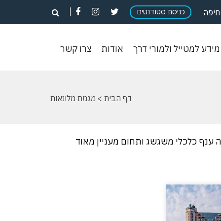
פתח
פתח
פתח
כניסת סטודנטים
פתח
חיפה
חיפוש
חיפוש
חיפוש
חיפוש
וש
מידע
אודות
צרו
מידע למטייל ולמורי דרך
אודות
צרו קשר
ון
למטייל
קשר
ולמורי
דרך
דף הבית
> מגמת מלונאות
 ענף כלכלי משגשג ותחום מעניין מאוד