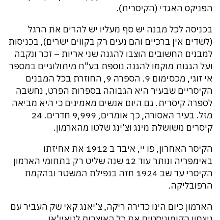
הפניקס האגדי (הקיסרית).
בכניסה לכל מבנה יש סף מעליו יש להרים את הרגל
(לשדים אין ברכיים והם נעים רק בקווים ישרים), בכניסות
למבנים החשובים הוצבו להגנה שני אריות – זכר ונקבה
ועל הגגות מוקמו להגנה נוספת בע"ח מיתולוגיים במספר
אי זוגי, מכסימום 9. הספרה 9, החוזרת בכל המבנים
הקיסריים שבעיר היא הגבוהה בספרות הפרט, נחשבה
לספרה קיסרית. גם היום אנשים מאמינים כי היא מביאה
מזל. בעיר האסורה, כך אומרים, 9,999 חדרים. 24
קיסרים משושלת מינג וצ'ינג שלטו מהארמון.
הקיסר האחרון, פו יי, איבד ב 1912 את אחיזתו
באימפריה ונותר עוד 12 שנה שליט רק בתחומי הארמון
הקיסרי עד שב 1924 חזה בנפילת המשטר ובהקמת
הרפובליקה.
הארמון כיום הינו כדירה ריקה, צ'יאנג קאי שק העביר עם
ניצחון הקומוניסטים את כל האוצרות לטאיו'אן.