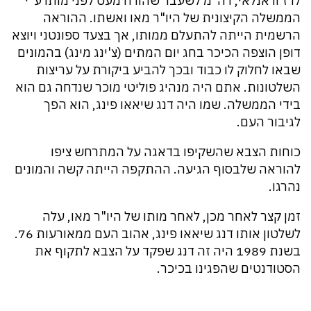
לדז'וו אנלאי, רה"מ לשעבר שהודח מעט לפני מותו ע"י
הממשלה הקיצונית של היו"ר מאו ואשתו. ההוראה
הרשמית הייתה להתעלם ממותו, אך בצעד ספונטני ויוצא
דופן הוצפה הכיכר בחג יום המתים (צ'ינג מינג) בהמונים
שבאו לחלוק לו כבוד ובכך להביע ביקורת על עריצות
השלטונות. אתם היה מנהיג פוליטי מוכר שנדחה גם הוא
בידי הממשלה. שמו היה דנג שיאאו פינג, הוא הפך
לגיבור העם.
כוחות הצבא שהשקיפו בדאגה על המתרחש ציפו
להוראה שלבסוף הגיעה. ההתקפה הייתה קשה והמונים
נהרגו.
זמן קצר לאחר מכן, לאחר מותו של היו"ר מאו, עלה
לשלטון אותו דנג שיאאו פינג, אהוב העם ממאורעות 76.
בשנת 1989 היה זה דנג שפקד על הצבא לתקוף את
הסטודנטים שהפגינו בכיכר.