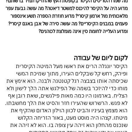
מה שמרו הסריסים הקיסר בקופסת העץ שהחזיקו תמיד ברשותם?
מדוע היה על הקיסר להיכנס למשטר דיאטה? מה עושה גבעת עפר
מלאכותית מול ארמון קיסרי? מדוע חוזרת הספרה תשע אינספור
פעמים במבנים הקיסריים? מה עושה סירה של אבן באגם קיסרי?
ומדוע העלייה לחומת סין אינה מומלצת לכוהנים?
לקום ליום של עבודה
הקיסר יונגלה הרים את ראשו מעל המיטה הקיסרית
ופיהק, רחש קל שבקלים העירו, מתוך שמיכת המשי
שכיסתה אותו בצבצה רגל קטנטנה ולבנה. הוא אימץ את
מוחו כדי להיזכר בשמה של הפילגש אתה הלך לישון ולא
הצליח. בארמונו היו כמה מאות פילגשים, שאת רובן אף
לא פגש. הרשרוש שהעירו חזר והסיט את הלך מחשבתו.
הוא מצמץ בעיניו והביט לכוון הוילון האדום שהקיף את
מיטתו. קצהו היה מוסט מעט, באור הזריחה הקלוש
שנכנס מהחלון הוא זיהה עין צופה בו. הוא לא זיהה את