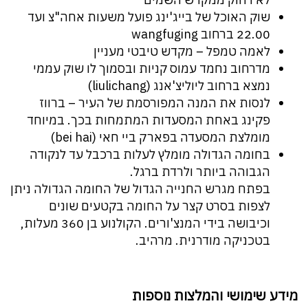
שוק האוכל של בייג'ינג פועל משעות אחה"צ ועד
22.00 ברחוב wangfuging
לאמה טמפל – מקדש טיבטי מעניין
מדרחוב נחמד עמוס קניות ובסמוך לו שוק עממי
נמצא ברחוב ליוליצ'אנג (liulichang)
לנסות את המנה המפורסמת של העיר – ברווז
פקינג באחת המסעדות המתמחות בכך. במיוחד
מומלצת המסעדה בפארק ביי חאי (bei hai)
בחומה הגדולה מומלץ לעלות ברכבל עד לנקודה
הגבוהה ביותר ולרדת ברגל.
בפתח מגרש החנייה הגדול של החומה הגדולה ניתן
לצפות בסרט קצר על החומה בקטעים שונים
וכיבושה בידי המנצ'ורים. הקולנוע בן 360 מעלות,
בטכניקה מודרנית. מרהיב.
מידע שימושי והמלצות נוספות