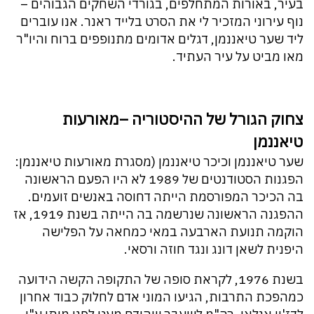
בעיר, באורות המתחלפים, בגורדי השחקים הגבוהים –
נוף עירוני המזכיר לי את הסרט בלייד ראנר. אנו עוברים
ליד שער טיאננמן, דגלים אדומים מתנופפים ברוח והיו"ר
מאו מביט על עיר העתיד.
צחוק הגורל של ההיסטוריה –מאורעות
טיאננמן
שער טיאננמן וכיכר טיאננמן (מסגרת מאורעות טיאננמן:
הפגנות הסטודנטים של 1989 לא היו הפעם הראשונה
בה הכיכר המפורסמת הייתה דחוסה באנשים זועמים.
ההפגנה הראשונה שנרשמה בה הייתה בשנת 1919, אז
הוקמה תנועת הארבעה במאי כמחאה על הפלישה
היפנית לשאן דונג ונגד חוזה ורסאי.
בשנת 1976, לקראת סופה של התקופה הקשה הידועה
כמהפכת התרבות, הגיעו המוני אדם לחלוק כבוד אחרון