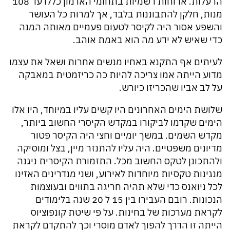
הרעלות. ארוחות רשמיות בתחומי הארמון כללו עד 108
מנות, חלקן להתבוננות בלבד, אך למרות כל העושר
והשפע אסור היה לקיסר לטעום פעמיים מאותה המנה
כדי שאיש לא ידע מה הוא באמת אוהב.
לעיתים אף התקנא באחיו מנשים אחרות ושאל את עצמו
מדוע הייתה אמו צריכה להיות כה כריזמטית במאבקה
על לב אביו שהכריזו כיורש.
שלושת הימים האחרונים היו קשים עליו במיוחד, היו אלו
הימים שקדמו לביקורו במקדש הקיסרי החשוב ביותר,
מקדש השמים. במשך יומיים וחצי היה הקיסר פטור
מדיונים משפטיים. היה עליו להתנזר מיין, בצל ומוסיקה
ולהתכונן לטקס החשוב מכל. התזמורת הקיסרית ניגנה
מנגינות טקסיות מיוחדות לאירוע, ושני מנדרינים האזינו
לכל ניואנס כדי שלא תהיה חריגה בתווים ובעוצמות
הנכונות. רובם העבירו בין 15 ל 20 שנה בלימודים
לקראת מערכות של בחינות. על פי שיטת קונפוציוס
הייתה זו הדרך להפוך לאדם מוסרי וכך להתקדם לקראת