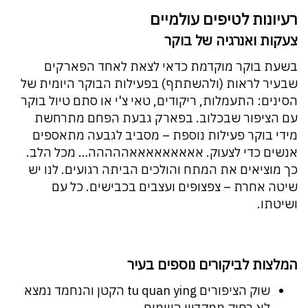
רעיונות לטיפים עולמיים
צעקות ואנרגיה של בוקר
בשעת בוקר מוקדמת כדאי לצאת לאחד הפארקים
שבעיר לראות (ולהשתתף) בפעילות הבוקר היומית של
הסינים: התעמלות, ריקודים, טאי צ'י או סתם טיול בוקר
עם הציפור שבכלוב. בפארק גבעת הפחם מתרחשת
מידי בוקר פעילות נוספת – מסביב לגבעה מתאספים
אנשים כדי לצעוק. אאאאאאאאאההההה… מכל הלב.
כך מוציאים את המתח והולכים הביתה רגועים. לנו יש
שיטה אחרת – צפצופים ועצבים בכבישים. כל עם
ושיטתו.
המלצות לביקורים נוספים בעיר
שוק הציפורים tu quan ying הקטן והנחמד נמצא
לא רחוק ממקדש השמים