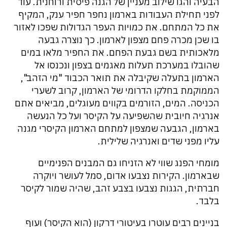
הבעיה והגו שילוב מעניין של הגנה פיסית ורוחנית. עוד
לפני תחילת העבודות בארמון נחפר חפיר ענק, המקיף
את כל המתחם. את כמויות העפר הגדולות שפכו לאזור
בו שכן מכרה פחם מצפון לארמון. כך נוצרה גבעה
מלאכותית בשם גבעת הפחם. את החפיר מלאו במים
שהובלו במערכת תעלות מאגמים בצפון ונכנסו אל
הארמון בתעלה שקיבלה את תואר הכבוד "מי הזהב",
הממוקמת בחלקו הדרומי של הארמון, קרוב לשערי
הכניסה. המים, הזורמים בקווים מעוגלים, מביאים אתם
אנרגיה חיובית שהשפיעה על הקיסר ועל כל הנעשה
בארמון, הגבעה שמצפון למתחם הארמון הקיסרי מגנה
עליו מפני שדים ואנרגיה שלילית.
מומחי הפנג שווי לא הזניחו גם המבנים הפנימיים
שבארמון. הקירות נצבעו אדום, סמל לעושר ויוקרה
חברתית, הגגות נצבעו בצבע זהב, שהיה שמור לקיסר
בלבד.
בניינים רבים עוטרו בעיטורי דרקון (הוא הקיסר) ועוף