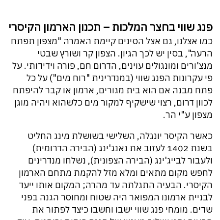
פנג שווי בחצר המלכות – תכנון הארמון הקיסרי
כמו אצלנו, גם אצל הסינים קיימת האמרה "מצפון תפתח
הרעה", בסין יש לכך הגיון. הצפון קר ושורץ שבטי
מנצ'ורים ומונגולים עוינים, הדרום חם, פורה וידידותי. על
פי עקרונות הפנג שווי (במנדרינית "רוח מים") על כל
פתח מבנה אם הוא בית מגורים, ארמון או קבר להיפתח
לכוון דרום, רצוי שישקיף למקור מים כלשהוא ויהיה מוגן
מצפון ע"י הר.
כאשר הקיסר יונגלה, השלישי בשושלת מינג החליט
בשנת 1402 לעזוב את נאנג'ינג (הבירה הדרומית)
ולעבור לבייג'ינג (הבירה הצפונית), נשלחו מנדרינים
לחפש מקום מתאים ומלא מזל להקמת מתחם הארמון
הקיסרי. הבעיה התגלתה עד מהרה; המקום אותו ייעד
לבניית ארמונו המפואר היה שטוח ומחוסר הגנה בפני
שדים. מומחי פנג שווי ישבו וחשבו כיצד לפתור את