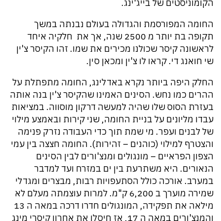
הקומוניסטים של בייג'ינג.
החומה המפורסמת והגדולה בעולם נבנתה במשך
תקופה בת יותר מ 2500 שנה, אך את חלקיה איחד
לראשונה קיסר שכולנו מכירים את שמו. זהו הקיסר צ'ין
שי חואנג די. קראו לו צ'ין ומכאן סין.
החלק היפה ביותר נקרא באדלינג, החומה מתפתלת על
ההרים כמו נחש. הסינים האמינו שהקיסר צ'ין בנה אותה
בעזרת הסוס שלו שהיה למעשה דרקון מוסווה. במציאות
עבדו מליונים על בניית החומה, שני קירות ובאמצע מילוי
של לבנים ועפר. מי שמת תוך כדי העבודה נזרק פנימה
והצטרף למילוי (כוהנים – זהירות). החומה חצצה בין עמי
הצפון הפראיים – מונגולים ומנצ'ורים לבין הסינים
הנאורים. היא משתרעת בין ים במזרח ועד למדבר
במערב. אורכה כולל הסתעפויות רבות, מבצרים ומגדלי
שמירה מוערך ב 6,200 ק"מ. למרות עוצמתה מעלם לא
מילאה את תפקידה, המונגולים חדרו דרכה במאה ה 13
והמנצ'ורים במאה ה 17, אז חיסלו את אחרון קיסרי מינג