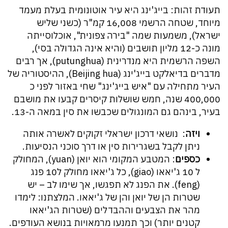
תעודת זהות: בייג'ינג היא עיר אוטונומית בעלת מעמד
מיוחד, שטחה הרשמי 16,008 קמ"ר (כשני שליש
ישראל), משמעות שמה "בירה צפונית", אוכלוסייתה
מונה כ-12 מליון תושבים (והיא אינה הגדולה בסי),
השפה הרשמית היא מנדרינית (putunghua), אך רבים
מדברים בדיאלקט בייג'ינג (Beijing hua), ההיסטוריה של
העיר מתחילה עם "איש בייג'ינג" שחי באזור לפני כ
400,000 שנה, חמש שושלות קיסרים קבעו את מושבם
בעיר, בינהם גם המונגולים שכבשו את סין במאה ה-13.
ויזה
: נושאי דרכון ישראלי זקוקים לאשרה אותה
ניתן לקבל בשגרירות סין או דרך סוכני הנסיעות.
כספים
: המטבע המקומי הוא יואן (yuan), המחולק
ל 10 ג'יאאו (giao), כל ג'יאאו מחולק ל10 פנג
(feng). את הפנג לא תפגשו, אך שימו לב – יש
שטרות הן של יואן והן של ג'יאאו. המלצתנו: לימדו
מהר את הצבעים וההבדלים (שטרות הג'יאאו
קטנים יותר) וכך תמנעו מרמאויות בנושא העודפים.