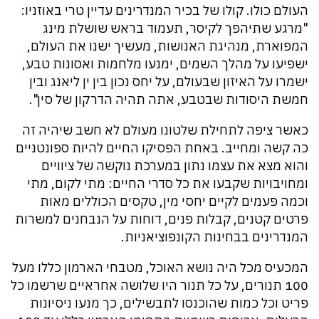
העולם כולו. קולו של בכיר המנדרינים עדיין טרי באוזניו:
"מרגע שתיהפך לקיסר, תעמוד בראש שושלת מינג
המפוארת, מנהיגת האנושות, מעשיך ישנו את העולם,
ישפיעו על מהלך השמים, ימנעו מלחמות ואסונות טבע,
ישמרו על האיזון שבעולם, על יחס נכון בין ין ליאנג ובין
חמשת היסודות שבטבע, אתה תהיה הדרקון של סין".
כאשר ציפה לתחילת שלטונו מעולם לא חשב שיהיה זה
כה קשה ומחייב. באחת הפסיקו החיים להיות ספונטניים
והוא מצא את עצמו נתון במערכת נוקשה של ציוויים
ומחויבויות שקבעו את כל סדרי החיים: מתי לקום, מתי
וכמה פעמים לקיים יחסי מין, טקסים הכוללים מאות
פרטים קטנים, קבלות פנים, דוחות על הנבחנים למשרות
המנדרינים בבחינות הקונפוציאניות.
המכעיס מכל היה נושא האוכל, מטבחי הארמון כללו מעל
100 תנורים, על כל תנור היו שלושה אחראיים שרשמו כל
פריט וכל כמות שהוכנסו לתבשילים, כך מנעו ניסיונות