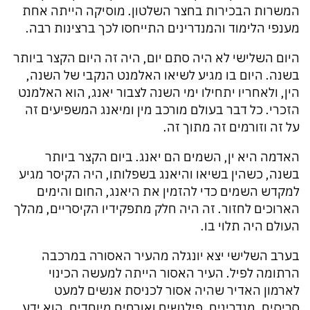
המשרות הבכירות בחצר השלטון. מוסיקה הייתה אחת
מענפי הלימוד והמנדרינים התייחסו לכך ברצינות רבה.
היום השלישי לא היה סתם יום, היה זה היום הקצר ביותר
בשנה. היום בו מגיע לשיאו האלמנט הנקבי של השנה,
הין, ולאחריו יתחילו ימי השנה לצבור יאנג, הוא האלמנט
הזכרי. כל דבר בעולם מורכב מין ומיאנג המשפיעים זה
על זה וזורמים זה מתוך זה.
האדמה היא ין, השמים הם יאנג. ביום הקצר ביותר
בשנה, כשהין בשיאו והיאנג בשפלותו, היה הקיסר מגיע
למקדש השמים כדי להזמין את היאנג, החום והימים
הארוכים לחזור. זה היה חלק מתפקידיו הקיסריים, מהלך
העולם היה תלוי בו.
בערב השלישי יצא יונגלה מהעיר האסורה במרכבה
הרתומה לפיל. העיר האסור הייתה למעשה הכינוי
לארמון האדיר שהיה אסור לכניסת אנשים למעט
סריסים, מנדרינים, פילגשים ואורחים מיוחדים. הוא ידע