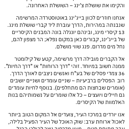
והקימו את שושלת צ'ינג – השושלת האחרונה.
אנחנו חוזרים לכוון בייג'ינג באוטוסטרדה המרשימה
שנבנתה במהירות, הדרך עוברת ליד קברי שושלת מינג.
13 קיסרי מינג, ובינהם יונגלה בונה המבנים הקיסריים
של בייג'ינג, קבורים כאן במקום נפלא; הר מצפון להם,
נחל מים מדרום. פנג שווי מושלם.
אל הקברים מובילה דרך מרשימה, קטע של קילומטר
ממנה חשוב במיוחד. זוהי "דרך הרוחות" או "דרך החיות".
36 צמדי פסלים של בע"ח ואנשים ניצבים לאורך הדרך.
רוב הפסלים ברביעיות – שניים עומדים ושניים יושבים
(אומרים שבחצות הם מתחלפים). בנוסף לחיות עומדים
גם חיילים ויועצים – כל אלו שומרים על נשמותיהם בנות
האלמוות של הקיסרים.
אנו יורדים במרכז העיר, צועדים אל המקום הטוב ביותר
לאכול ארוחת ערב: שוק האוכל של העיר הפעיל בלילה,
עבר מתיחת פנים – מעין מדרחוב נוצר להולכי הרגל