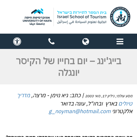
תפריט
globe
contact
cess
us
בייג'ינג – יום בחייו של הקיסר
יונגלה
| כתב: גיא נוימן - מרצה,
מדריך
מסע עולמי, גיליון 17, מאי 2003
טיולים
בארץ ובחו"ל, עונה בדואר
אלקטרוני
g_noyman@hotmail.com