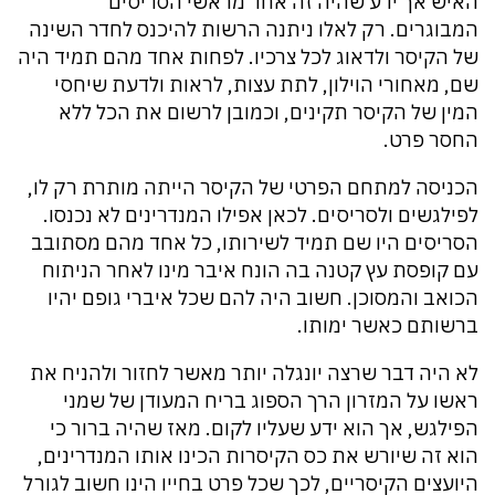
האיש אך ידע שהיה זה אחד מראשי הסריסים
המבוגרים. רק לאלו ניתנה הרשות להיכנס לחדר השינה
של הקיסר ולדאוג לכל צרכיו. לפחות אחד מהם תמיד היה
שם, מאחורי הוילון, לתת עצות, לראות ולדעת שיחסי
המין של הקיסר תקינים, וכמובן לרשום את הכל ללא
החסר פרט.
הכניסה למתחם הפרטי של הקיסר הייתה מותרת רק לו,
לפילגשים ולסריסים. לכאן אפילו המנדרינים לא נכנסו.
הסריסים היו שם תמיד לשירותו, כל אחד מהם מסתובב
עם קופסת עץ קטנה בה הונח איבר מינו לאחר הניתוח
הכואב והמסוכן. חשוב היה להם שכל איברי גופם יהיו
ברשותם כאשר ימותו.
לא היה דבר שרצה יונגלה יותר מאשר לחזור ולהניח את
ראשו על המזרון הרך הספוג בריח המעודן של שמני
הפילגש, אך הוא ידע שעליו לקום. מאז שהיה ברור כי
הוא זה שיורש את כס הקיסרות הכינו אותו המנדרינים,
היועצים הקיסריים, לכך שכל פרט בחייו הינו חשוב לגורל