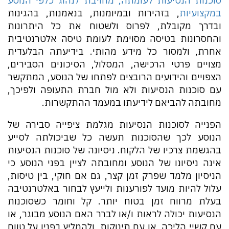
סוכנות הנסיעות לעומתה, מחויבת לנהוג כלפי הנוסע
במקצועיות
, בזהירות ובמיומנות, בנאמנות, בהגינות
ובדרך מקובלת, לפרוס ולשטוח את כל היתרונות
והחסרונות בטיסה מסוימת לעומת טיסה אלטרנטיבית
אחרת, ולמסור כל מידע מהותי. בידיעתה הבלעדית
מצויים פרטי הרכישה, המסלול, הסיכונים הסבירים,
הצפויים והידועים הרובצים לפתחו של הנוסע, המתקשר
עם סוכנות הנסיעות ולא מול חברת התעופה ולפיכך,
מחובתה להביאם לידיעתו במעמד ההתקשרות.
הפנייה לסוכנות הנסיעות מגלמת ציפייה סבירה של
הנוסע לכך שהסוכנות תעשה כל שביכולתה לסייע
בהגשמת צרכיו של הלקוח. ניסיונה של סוכנות הנסיעות
אינה ניסיונו של הנוסע ומחובתה לציין בפני הנוסע כי
הניסיון מלמד שפרק זמן קצר, גם אם חוקי, בין טיסות,
עלול להיות מועד לפורענות ולייעץ לבחור באלטרנטיבה
בעלת מרווח זמן בטוח יותר. קל וחומר כשסוכנות
הנסיעות יכולה לראות ו/או לברר האם הנוסע מבוגר, או
עם קשיי הליכה, או עם תינוקות, ולהמליץ בפניו על טווח