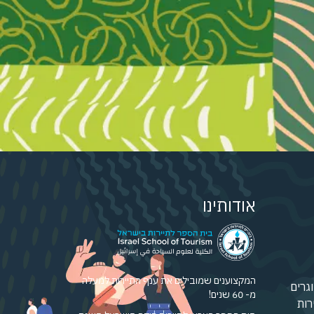
אודותינו
המקצוענים שמובילים את ענף התיירות למעלה
גרים
מ- 60 שנים!
רות