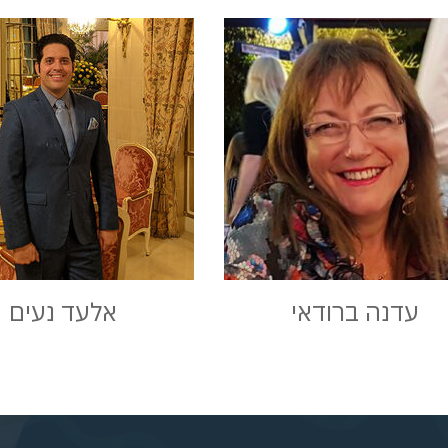
עדנה ברודאי
אלעד נעים