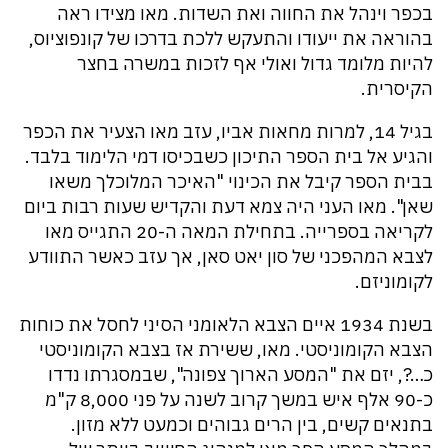
בכפר וינהל את החווה ואת השדות. מאו מצידו ראה
בהוראה את ייעודו והתעקש ללכת בדרכו של קונפוציוס,
להיות מלומד גדול ואולי אף לזכות במשרה בחצר
הקיסרית.
בגיל 14, למרות מחאות אביו, עזב מאו הצעיר את הכפר
והגיע אל בית הספר התיכון כשבכיסו דמי הלימוד בלבד.
בבית הספר קיבל את הכינוי "האיכר המלוכלך משאו
שאן". מאו העני היה צמא דעת והקדיש שעות רבות ביום
לקריאה בספרייה. בתחילת המאה ה-20 התגייס מאו
לצבא המהפכני של סון יאט סאן, אך עזב כאשר התוודע
לקומוניזם.
בשנת 1934 איים הצבא הלאומני הסיני לחסל את כוחות
הצבא הקומוניסטי. מאו, ששירת אז בצבא הקומוניסטי
כ…?, יזם את "המסע הארוך צפונה", שבמסגרתו נדדו
כ-90 אלף איש במשך קרוב לשנה על פני 8,000 ק"מ
בתנאים קשים, בין הרים גבוהים וכמעט ללא מזון.