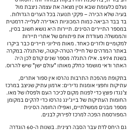
נעלם כלעומת שבא וסין מצאה את עצמה ניצבת מול
בעיה שלא הכירה – פקקי תנועה בכל הערים הגדולות.
בד בבד הביאה כמות המכוניות האדירה לעלייה דרמטית
במספר התיירים הסינים. תיירות היא נושא חשוב בסין,
והממשלה מעודדת את פיתוחם של אתרי תיירות
למקומיים ולזרים כאחד. מאות מיליוני תיירים כבר ביקרו
באתר המדהים של חיילי הטרה-קוטה, שהתגלה במקרה
בשנת 1974. אילו התגלה מספר שנים קודם לכן היה
האתר ודאי מושמד כחלק מאותו "עולם ישן" שיש להרוס.
בתקופת מהפכת התרבות נהרסו אין ספור אתרים,
עתיקות וחפצי אומנות נדירים: ארמון עתיק שניצב במרכז
צ'נגדו פוצץ כדי לפנות מקום לכיכר העם ולפסלו של מאו.
החומות העתיקות של בייג'ינג נהרסו כדי להקים במקומן
מספר מבנים ממשלתיים, ואפילו החומה הסינית
המפורסמת הפכה למרכז לפירוק לבנים.
גם היחס לדת עבר הסבה רצינית. בשנות ה-60 הוגדרה