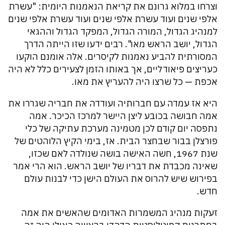
וצרחו במלוא גרונם את קריאת הנאמנות היומית: "עשרת
אלפי שנים ועוד עשרת אלפי שנים ועוד עשרת אלפי שנים
למנהיג הגדול, המורה הגדול, המפקד הגדול וההגאי
הגדול, יושב הראש מאו". רבים ידעו שזו הייתה הדרך
המסורתית להביע נאמנות לקיסרים. אלה אומנם הוקעו
כעריצים פיאודליים, אך באותו הזמן לצעירים כלל לא היה
אכפת — כל שרצו היה להעריץ את מאו.
היא אז עמדה עם חברותיה ועודדה את חבריה שגררו את
אמה חבושה בכובע ליצן היישר למרכז הכיכר. אמה
נתפסה יום קודם לכן מטמינה מערכת עתיקה של כלי
פורצלן בבור שבחצר הבית. אז, בימי הקיץ הלוהטים של
שנת 1967, חשה האישה בושה שנולדה לאם שכזו,
שאינה מכבדת את דבריו של יושב הראש. הוא הרי אמר
בפירוש שיש להרוס את העולם הישן כדי לבנות עולם
חדש.
זעקות מנהיג המשמרות האדומים שהאשים את אמה