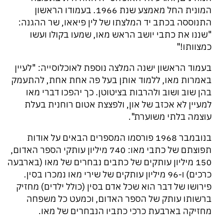
המונית החל מאמצע שנת 1966. בעמודו הראשון
התנוססה בכתב יד המלצתו של לין פיאאו, שר ההגנה:
"שננו את כתבי יושב הראש מאו, שמעו בקולו ועשו
כמצוותו!"
בעמוד הראשון ישנה המלצה נוספת לאוכלוסייה: "לעיין
באמרות מאו, ללמוד אותן בעל פה אחת אחת, להתעמק
בהן שוב ושוב ולהרבות בציטוטן. כך יהפכו דברי מאו
למעיין לא אכזב של און, ולפצצת אטום רוחנית בעלת
עוצמה בלתי משוערת".
בנובמבר 1968 פורסמו המספרים הבאים על אודות
תפוצתם של כתבי מאו: 740 מיליון עותקי הספר האדום,
150 מיליון עותקים של כתבים נבחרים של מאו (בארבעה
כרכים) ו-96 מיליון עותקים של שירי מאו נמכרו בסין.
פירושו של דבר הוא שכל אדם בסין (כולל ילדים) מחזיק
ברשותו עותק של הספר האדום, וכמעט כל משפחה
מחזיקה בארבעת כרכי כתביו הנבחרים של מאו.