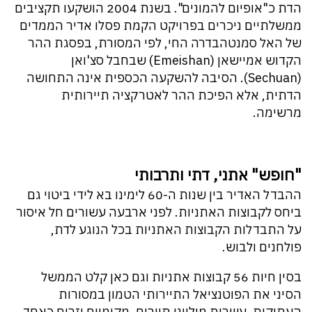
הדת כ"אופיום להמונים". בשנת 2004 הושקעו תקציבים
ממשלתיים ניכרים בפרויקט הקמת פסלו אדיר הממדים
של האל סמנטהבדרה החי, לפי המסורת, בפסגת ההר
הקדוש אמיישאן (Emeishan) שבחבל סצ'ואן
(Sechuan). הסיבה להשקעה הכספית אינה התחושה
הדתית, אלא הפיכת ההר לאטרקציה תיירותית
מרשימה.
"חופש" אתני, דתי ותרבותי
ההבדל האדיר בין שנות ה-60 לימינו בא לידי ביטוי גם
ביחס לקבוצות האתניות. לפני ארבעה עשורים חל איסור
על התבדלות הקבוצות האתניות בכל הנוגע לדת,
פולחנים ולבוש.
בסין חיות 56 קבוצות אתניות וגם כאן קלט הממשל
הסיני את הפוטנציאל התיירותי הטמון במסורות
העתיקות. עשרות מיליוני תיירים, מקומיים וזרים כאחד,