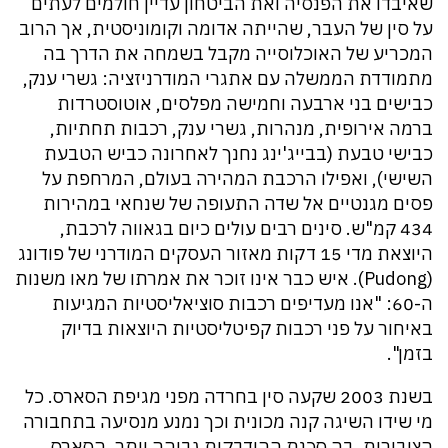
שאיבדו את הפנסיה ואת הביטחון עדיין חולמים לעתים
על סין של העבר, שהייתה אדומה וקומוניסטית, אך הרוב
המכריע של האוכלוסייה מקבל בשמחה את הדרך בה
מתמודדת הממשלה עם אתגרי המודרניזציה: גשרי ענק,
כבישים בני ארבעה וחמישה מפלסים, אוטוסטרדות
ברמה אירופית, מנהרות, גשרי ענק, רכבות תחתיות,
כבישי טבעת (בבייג'ינג נחנך לאחרונה כביש הטבעת
השישי), ואפילו הרכבת המהירה בעולם, המרחפת על
פסים מגנטיים אל שדה התעופה של שנחאי במהירות
434 קמ"ש. סינים רבים עולים כיום בגאווה לרכבת,
היוצאת מדי 15 דקות מאזור העסקים המודרני של פודונג
(Pudong). איש כבר אינו זוכר את אמרתו של מאו משנות
ה-60: "אנו מעדיפים רכבות סוציאליסטיות המגיעות
באיחור על פני רכבות קפיטליסטיות היוצאות בדיוק
בזמן".
בשנת 2003 שקעה סין בחרדה מפני מגיפת הסארס. כל
מי שידו השיגה קנה מכונית וכך נמנע מנסיעה בתחבורה
הציבורית, בה סכנת ההידבקות גבוהה יותר. הסארס