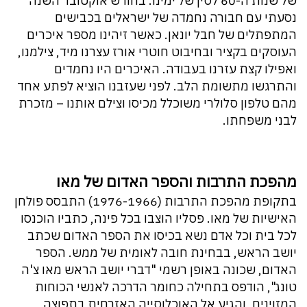
של שנות ה-60 לסין של ימינו. בחודש אוקטובר השנה
נסעתי עם חבורה נחמדה של ישראלים בכבישים
המתפתלים של חבל יונאן. כאשר זיהינו מספר איכרים
העוסקים בקציר ובחיבוט חוטרי אורז עצרנו מיד, צילמנו,
ואפילו קצת עזרנו בעבודה. האיכרים היו נחמדים
והתרגשו מתשומת הלב. לפני שעזבנו הוציא לפתע אחד
מהם טלפון סלולרי משוכלל מכיסו וצילם אותנו – מזכרת
לבני משפחתו.
מהפכת התרבות והספר האדום של מאו
בתקופת מהפכת התרבות (1976-1966) התבסס פולחן
האישיות של מאו. פסליו הוצבו בכל פינה, כתביו הוכנסו
לכל בית וכל אדם נשא בכיסו את הספר האדום שכתב
יושב הראש, בבחינת חובה לאומית של ממש. הספר
האדום, שכונה באופן רשמי "דברי יושב הראש מאו צ'ה
טונג", הודפס בתחילה כחומר הדרכה לאנשי הכוחות
המזוינים, והגיע אל האוכלוסייה האזרחית בתפוצה