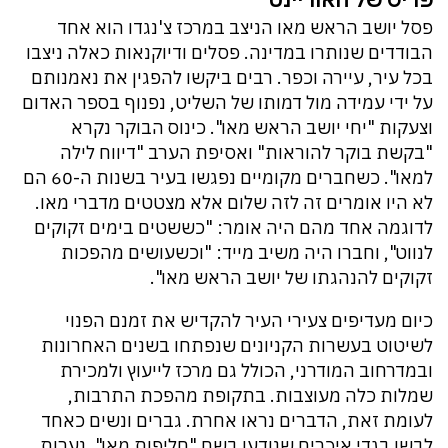
פסל יושב הראש מאו הניצב במרכז צ'נגדו הוא אחד
הבודדים שנותרו במדינה. פסלים ודיוקנאות כאלה ניצבו
בכל עיר, עיירה וכפר. רבים ביקשו להפגין את נאמנותם
על ידי עמידה מול דמותו של השליט, נפנוף בספר האדום
וצעקות "יחי יושב הראש מאו". כינוס הבוקר נקרא
"בקשת בוקר להוראות" ואסיפת הערב "דיווח לילה
למאו". כשחברים מקומיים נפגשו בעיר בשנות ה-60 הם
לא היו אומרים זה לזה שלום אלא מצטטים מדברי מאו.
לדוגמה אחד מהם היה אומר: "כששטים בימים זקוקים
לנווט", וחברו היה משיב מייד: "וכשעושים מהפכות
זקוקים להנהגתו של יושב הראש מאו".
כיום מעדיפים צעירי העיר להקדיש את זמנם הפנוי
לשיטוט בעשרות הקניונים שנפתחו בשנים האחרונות
ובמדרחוב המודרני, הכולל גם מרכז לייעוץ ולמכירת
שמלות כלה מעוצבות. בתקופת מהפכת התרבות,
לעומת זאת, הדברים נראו אחרת. גברים ונשים כאחד
לבשו בגדי איכרים שנודעו בשם "חליפות מאו". נערות