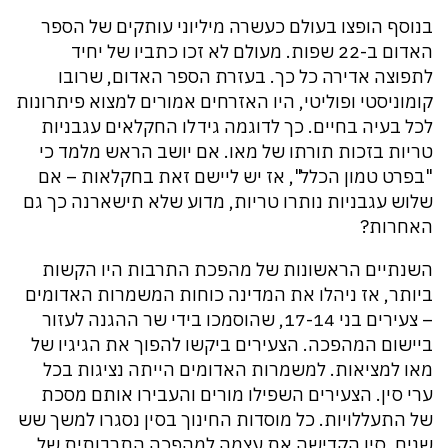
בנוסף הופצו בעולם כעשרה מיליוני עותקים של הספר
האדום ב-22 שפות. מעולם לא זכו כתביו של יחיד
לתפוצה אדירה כל כך. בעזרת הספר האדום, שרובו
קומוניסטי ופוליטי, היו האזרחים אמורים למצוא פיתרונות
לכל בעיה בחיים. כך לדוגמה גידלו החקלאים עגבניות
טריות בזכות תורתו של מאו. אם יושב הראש מלמד כי
"בפרט טמון הכלל", אז יש ליישם זאת בחקלאות – אם
שלוש עגבניות נותרו טריות, מדוע שלא תישארנה כך גם
האחרות?
השנתיים הראשונות של מהפכת התרבות היו הקשות
ביותר, אז ניהלו את המדינה כוחות המשמרות האדומים
– צעירים בני 17-14, שהוסמכו בידי שר ההגנה לעזור
ביישום המהפכה. הצעירים ביקשו להפוך את הגיגיו של
מאו למציאות. למשמרות האדומים הייתה נציגות בכל
ערי סין. הצעירים השפילו מורים והעבירו אותם מסכת
של התעללויות. כל מוסדות החינוך בסין נסגרו למשך שש
שנים. סין הקדישה את עצמה למהפכה התרבותית של