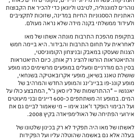
נוהרים למונגוליה, לטיבט וליונאן כדי להכיר את הקבוצות
האתניות הססגוניות החיות במדינה, שזוכות לתקציבים
ולעידוד ממשלתי בקנה מידה שלא נראה מעולם.
בתקופת מהפכת התרבות מונתה אשתו של מאו
לאחראית על תחום התרבות והבידור. היא ביימה חמש
הצגות שעסקו במאבק ובניצחון הקומוניסטי,
והתיאטראות הורשו להציג רק אותן. כיום התיאטראות
בסין הם מודרניים ומעלים במופעים מרשימים כמו מופע
שושלת טאנג בשיאן, מופעי אקרובאטיקה בשנחאי,
מופע קונג-פו בבייג'ינג והמופע החדש והמרהיב של
יאנגשו – "ההתרשמות של ליו סאן ג'י", המתבצע כולו על
המים. במופע זה משתתפים כ-600 דייגים ובני מיעוטים
ועל הבימוי הופקד ז'אנג אימו – מי שאמור לביים גם את
אירועי הפתיחה של האולימפיאדה בקיץ 2008.
לאשתו של מאו היה תפקיד לא רק בכינון שלטונו של
בעלה אלא גם באשמה שהוטלה עליו ועל הפקידות