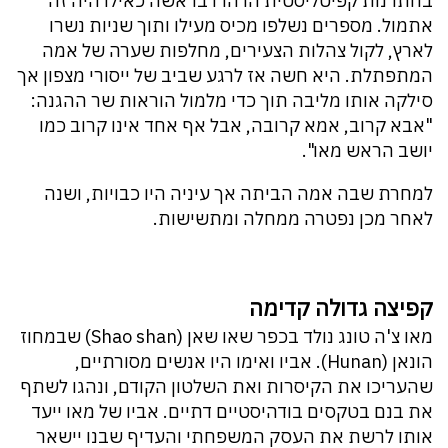
בחתרנות קפיטליסטית הדהדו בראשה כאילו היה זה
אתמול. מספרים נשלפו מכיס מעילו ותוך שניות נשרו
לארץ, לקול צהלות הצעירים, מחלפות שערה של אמה
המתפתלת. היא חשה אז לרגע שביב של ייסורי מצפון אך
סילקה אותו מליבה תוך כדי מלמול הוראות שר ההגנה:
"אבא קרוב, אמא קרובה, אבל אף אחד אינו קרוב כמו
יושב הראש מאו".
למחרת שבה אמה הביתה אך עיניה היו כבויות, ושנה
לאחר מכן נפטרה ממחלה ומתשישות.
קפיצה גדולה קדימה
מאו צ'ה טונג נולד בכפר שאו שאן (Shao shan) שבמחוז
הונאן (Hunan). אביו ואימו היו אנשים מסורתיים,
שהעריכו את הקיסרות ואת השלטון הקודם, ונהגו לשתף
את בנם בטקסים בודהיסטיים דתיים. אביו של מאו ייעד
אותו לרשת את העסק המשפחתי והעדיף שבנו יישאר