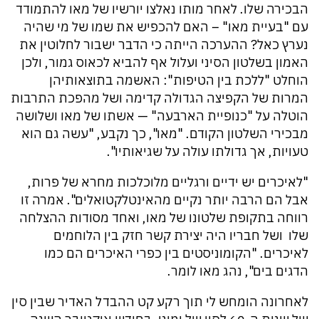
הבכירה שלו. לאחר מותו נאלצו יורשיו של מאו להתמודד
עם "בעיית מאו" – האם להכפיש את שמו של מי שהיה
נערץ כאל? ההערכה הייתה כי הדבר ישבור לחלוטין את
האמון בשלטון הסיני ועלול אף להביא לכאוס גמור, ולכן
הוחלט "ללכת בין הטיפות": האשמה בתוצאותיהן
המרות של הקפיצה הגדולה קדימה ושל מהפכת התרבות
הוטלה על "כנופיית הארבעה" — אשתו של מאו ושלושה
מבכירי השלטון הקודם. "מאו", כך נקבע, "עשה גם הוא
טעויות, אך גדולתו עולה על שגיאותיו".
"לאיכרים יש ידיים ורגליים מלוכלכות מחרא של פרות,
אבל הם הרבה יותר נקיים מהאינטלקטואלים". אמרה זו
רווחה בתקופת שלטונו של מאו, ואחד מסודות ההצלחה
שלו ושל חבריו היה יצירת קשר חזק בין הלוחמים
לאיכרים. "הקומוניסטים בין כפרי האיכרים הם כמו
הדגים בים", נהג מאו לומר.
לאחרונה הומחש לי תוך רקע קט ההבדל האדיר שבין סין