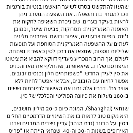
שהעזו להתקשט בסרט לשיער הואשמו בנטיות בורגניות
וזכו למטחי בוז והשפלה. את השפעת המערב ניתן
לראות בעיקר בערים, שם ניכרת השאיפה לחקות את
האופנה האמריקנית: תסרוקות, צביעת שיער, וכמובן
ג'ינס, גופיות צבעוניות, איפור ובושם. שמרנים מלינים
לעתים על ההשפעה האמריקנית הסוחפת ועל תופעות
שליליות נוספות, שמצאו את דרכן לסין כאשר זו נפתחה
לעולם, אך הרוב המכריע מעדיף דווקא להביא את ציטוטו
המפורסם של דנג שיאאופינג, שהחליף את מאו והכניס
את סין לעידן החדש: "כשפותחים חלון נכנסים זבובים.
אפשר לחיות עם הזבובים, אבל אי אפשר לחיות ללא
אוויר צח". דבריו אלה נתנו את האישור לרפורמות ששינו
ב-180 מעלות את כיוונה הפוליטי והכלכלי של סין.
שנחאי (Shanghai), המונה כיום כ-20 מיליון תושבים,
היא מקום טוב לראות בו את השינויים הדרמטיים החלים
בסין. על הבונד (גדת הנהר) עדיין ניצבים המבנים שבנו
האירופים בשנות ה-30 וה-40. שנחאי הייתה אז "פריס