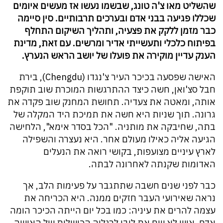
שהשליט מאו צ'ה טונג, שבשמו נעשו אז מעשים איומים
שכללו פגיעה בבני אדם ובערכים תרבותיים. סין סיימה
כבר מזמן ללקק את פצעיה, ותהליך השיקום התחלף
בפיתוח כלכלי ותעשייתי אדיר ומרשים. עם זאת, מדינת
הענק עדיין מוקירה את פועלו של יושב הראש הנערץ.
האישה שפסעה בכיכר העיר צ'נגדו (Chengdu), בירת
חבל סצ'ואן, חשה כיצד ההתרגשות המוכרת שוב תוקפת
אותה, ומאטה את צעדיה. תחושת המחנק שוב פקדה את
גרונה. תוך שניות היא חשה את תמיכת היד המקלה של
בתה, שחיבקה את מותניה. "הכל בסדר אימא", הלחישה
הגיעה אליה כאילו מעולם אחר. היא נעצרה והשפילה
לארץ עיניים מצועפות, בקושי רואה את הנעלים
האדומות שקנתה לאחרונה לבתה.
כבר לפני שנים חשבה שתתגבר על פעימות הלב, אך
נראה שאירועי העבר חזקים ממנה. היא הכריחה את
עצמה להרים את עיניה: כמו בכל יום הייתה הכיכר הומה
אדם, איש לא שם את ליבו לרגליה הכושלות של האישה