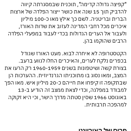
"קפיצה גדולה קדימה", תוכנית שבמסגרתה קיווה
להדביק תוך 15 שנה את כושר ייצור הפלדה של ארצות
הברית ובריטניה. לשם כך אילץ מאו כ-100 מיליון
איכרים מכל רחבי המדינה לעזוב את שדות האורז,
ולעבור אל הערים הגדולות בכדי לעבוד במפעלי הפלדה
הרבים שהוקמו בהן.
הקטסטרופה לא איחרה לבוא. מעט האורז שגודל
בכפרים נלקח לערים, והאיכרים החלו לגווע ברעב.
בצורת קשה ושיטפונות בשנים 1960-1959 רק הרעו את
המצב, ומאו נסוג בו מתוכניתו הגרנדיוזית. ההערכות הן
שבתקופה זו קיפחו את חייהם כ-20 מיליון איש. מאו הפך
למבודד במפלגה, וכדי לצאת ממצב זה הודיע ב-13
באוגוסט 1966 שסין סטתה מדרך הישר, וכי היא זקוקה
למהפכה תרבותית.
פריס של האוריינט