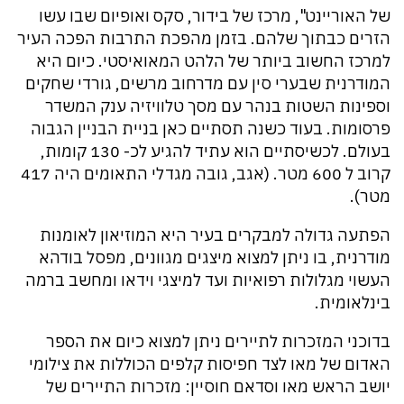
של האוריינט", מרכז של בידור, סקס ואופיום שבו עשו
הזרים כבתוך שלהם. בזמן מהפכת התרבות הפכה העיר
למרכז החשוב ביותר של הלהט המאואיסטי. כיום היא
המודרנית שבערי סין עם מדרחוב מרשים, גורדי שחקים
וספינות השטות בנהר עם מסך טלוויזיה ענק המשדר
פרסומות. בעוד כשנה תסתיים כאן בניית הבניין הגבוה
בעולם. לכשיסתיים הוא עתיד להגיע לכ- 130 קומות,
קרוב ל 600 מטר. (אגב, גובה מגדלי התאומים היה 417
מטר).
הפתעה גדולה למבקרים בעיר היא המוזיאון לאומנות
מודרנית, בו ניתן למצוא מיצגים מגוונים, מפסל בודהא
העשוי מגלולות רפואיות ועד למיצגי וידאו ומחשב ברמה
בינלאומית.
בדוכני המזכרות לתיירים ניתן למצוא כיום את הספר
האדום של מאו לצד חפיסות קלפים הכוללות את צילומי
יושב הראש מאו וסדאם חוסיין: מזכרות התיירים של