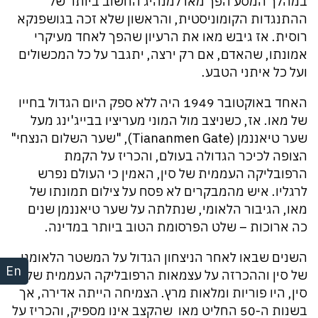
במהלך המסע הפך מאו למנהיג החשוב ביותר של
ההתנגדות הקומוניסטית, והראשון שלא זכה בגושפנקא
רוסית. אז גיבש מאו את הרעיון שהפך לאחד מעיקרי
אמונתו, שהאדם, אם רק ירצה, יתגבר על כל המכשולים
ועל כל איתני הטבע.
האחד באוקטובר 1949 היה ללא ספק היום הגדול בחייו
של מאו. אז, כשניצב מול המוני מעריציו בבייג'ינג מעל
שער טיאננמן (Tiananmen Gate), "שער השלום הנצחי"
הצופה לכיכר הגדולה בעולם, והכריז על הקמת
הרפובליקה העממית של סין, האמין כי העולם נפרש
לרגליו. איש מהמבקרים לא פסח על צילום תמונתו של
מאו, הגיבור הלאומי, שנתלתה על שער טיאננמן שנים
כה ארוכות – שלט הפרסומת הטוב ביותר במדינה.
השנים שבאו לאחר הניצחון הגדול על המשטר הלאומני
En
של סין וההכרזה על עצמאות הרפובליקה העממית של
סין, היו פוריות ומלאות מרץ. הצמיחה הייתה אדירה, אך
בשנות ה-50 החליט מאו שהקצב אינו מספיק, והכריז על