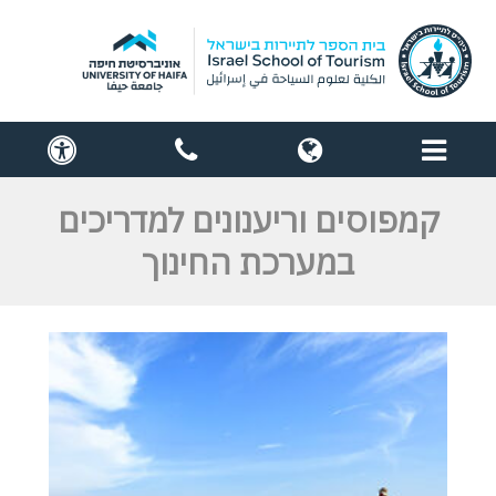
תפריט
globe
contact
cess
us
קמפוסים וריענונים למדריכים
במערכת החינוך