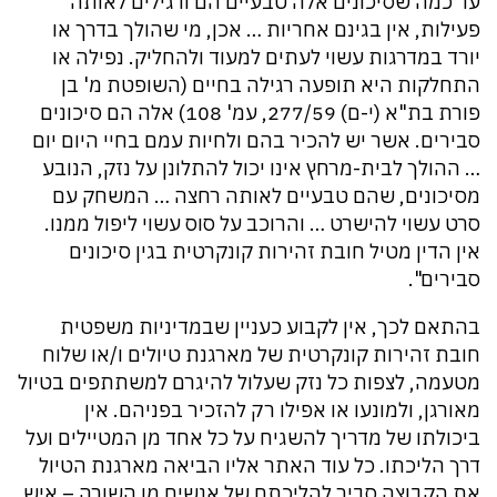
עד כמה שסיכונים אלה טבעיים הם ורגילים לאותה
פעילות, אין בגינם אחריות … אכן, מי שהולך בדרך או
יורד במדרגות עשוי לעתים למעוד ולהחליק. נפילה או
התחלקות היא תופעה רגילה בחיים (השופטת מ' בן
פורת בת"א (י-ם) 277/59, עמ' 108) אלה הם סיכונים
סבירים. אשר יש להכיר בהם ולחיות עמם בחיי היום יום
… ההולך לבית-מרחץ אינו יכול להתלונן על נזק, הנובע
מסיכונים, שהם טבעיים לאותה רחצה … המשחק עם
סרט עשוי להישרט … והרוכב על סוס עשוי ליפול ממנו.
אין הדין מטיל חובת זהירות קונקרטית בגין סיכונים
סבירים".
בהתאם לכך, אין לקבוע כעניין שבמדיניות משפטית
חובת זהירות קונקרטית של מארגנת טיולים ו/או שלוח
מטעמה, לצפות כל נזק שעלול להיגרם למשתתפים בטיול
מאורגן, ולמונעו או אפילו רק להזכיר בפניהם. אין
ביכולתו של מדריך להשגיח על כל אחד מן המטיילים ועל
דרך הליכתו. כל עוד האתר אליו הביאה מארגנת הטיול
את הקבוצה סביר להליכתם של אנשים מן השורה – איש