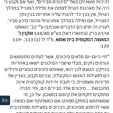
זהירות מושגית) בשל "סיכונים סבירים", ואף אם נקבע כי
היה על מארגנת הטיול לצפות את נפילת המטייל במהלך
הטיול, אין בכך כדי להטיל עליה אחריות בגין נזקי
המטייל, אם נפילה במהלך אותו טיול מהווה סיכון סביר.
לעניין זה יפים הם הדברים שנכתבו ע"י כב' השופט
אהרון ברק (בתוארו דאז) בע"א 145/80
ועקנין נ'
המועצה המקומית בית שמש
, פ"ד לז (1) 113, 119-
120:
"חיי היום-יום מלאים סיכונים, אשר לעתים מתממשים
וגורמים נזקים, מבלי שיוצרי הסיכונים יישאו באחריות
בנזיקין. הטעם לכך הוא, שאותם סיכונים טבעיים ורגילים
הם לפעילות האנוש המקובלת, ובגינם נקבע, כעניין של
מדיניות משפטית, כי חובת זהירות קונקרטית אינה
מתגבשת … סיכונים אלה סבירים הם, וחיי חברה
מתוקנים לוקחים את קיומם בחשבון. על-כן, מי
En
שמשתמש במתקן ספורט-אם כמשתתף ואם כצופה-
עשוי להיפגע מסיכונים, הכרוכים בפעילות ספורטיבית.