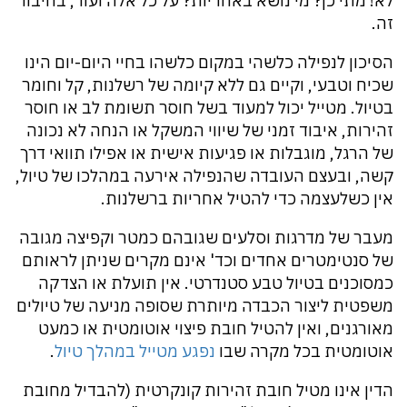
לא! מתי כן? מי נושא באחריות? על כל אלה ועוד, בחיבור
זה.
הסיכון לנפילה כלשהי במקום כלשהו בחיי היום-יום הינו
שכיח וטבעי, וקיים גם ללא קיומה של רשלנות, קל וחומר
בטיול. מטייל יכול למעוד בשל חוסר תשומת לב או חוסר
זהירות, איבוד זמני של שיווי המשקל או הנחה לא נכונה
של הרגל, מוגבלות או פגיעות אישית או אפילו תוואי דרך
קשה, ובעצם העובדה שהנפילה אירעה במהלכו של טיול,
אין כשלעצמה כדי להטיל אחריות ברשלנות.
מעבר של מדרגות וסלעים שגובהם כמטר וקפיצה מגובה
של סנטימטרים אחדים וכד' אינם מקרים שניתן לראותם
כמסוכנים בטיול טבע סטנדרטי. אין תועלת או הצדקה
משפטית ליצור הכבדה מיותרת שסופה מניעה של טיולים
מאורגנים, ואין להטיל חובת פיצוי אוטומטית או כמעט
אוטומטית בכל מקרה שבו
נפגע מטייל במהלך טיול
.
הדין אינו מטיל חובת זהירות קונקרטית (להבדיל מחובת