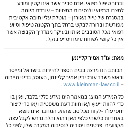
וברור טיפול רפואי. אדם סביר אשר אינו קטין ומודע
למצבו הרפואי ולנסיבות המצויות – עובדת היותה
במסגרת של טיול מאורגן – מוטלת עליו חובה אקטיבית
מפורשת וברורה לבקש ברחל בתך הקטנה טיפול וסיוע
רפואי מכל הסובבים אותו ובעיקר ממדריך הקבוצה אשר
אין כל קושי לשוחח עימו ויסייע בנקל.
מאת: עו"ד אמיר קליינמן
הכותב הנו מרצה בבית הספר לתיירות בישראל ומייסד
וראש משרד עורכי דין אמיר קליינמן, העוסק בדיני תיירות
.
www.kleinman-law.co.il
–
כל המידע המוצג במאמר הינו מידע כללי בלבד, ואין בו
כדי להוות ייעוץ ו/או חוות דעת משפטית ו/או כדי ליצור
יחסי עו"ד-לקוח מכל סוג שהוא. המחבר אינו נושא
באחריות כלשהי כלפי מאן דהוא והלה נדרש לקבל עצה
מקצועית, פרטנית ויסודית לנסיבות המקרה שלו, לפני כל