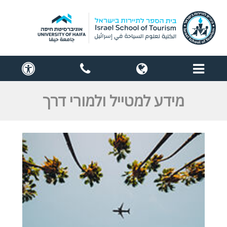
תפריט
globe
contact
cess
us
מידע למטייל ולמורי דרך